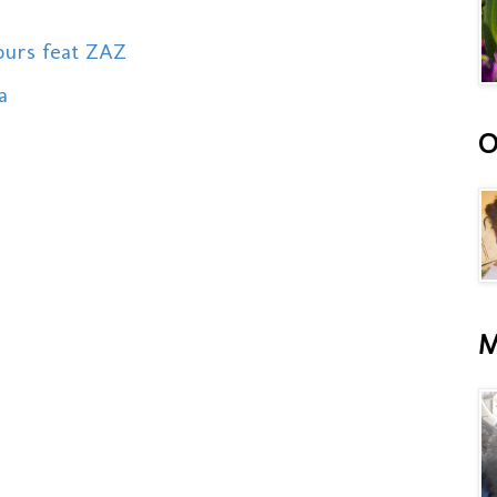
ours feat ZAZ
a
O
M