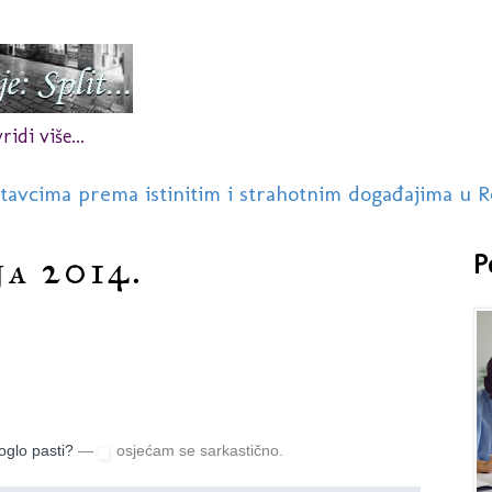
idi više...
stavcima prema istinitim i strahotnim događajima u R
ja 2014.
P
oglo pasti?
—
osjećam se sarkastično.