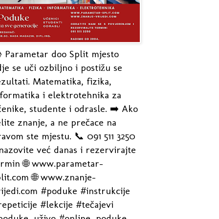
 Parametar doo Split mjesto
je se uči ozbiljno i postižu se
zultati. Matematika, fizika,
formatika i elektrotehnika za
enike, studente i odrasle. ➡️ Ako
lite znanje, a ne prečace na
avom ste mjestu. 📞 091 511 3250
nazovite već danas i rezervirajte
ermin 🌐 www.parametar-
plit.com 🌐 www.znanje-
rijedi.com #poduke #instrukcije
epeticije #lekcije #tečajevi
poduke_uživo #online_poduke