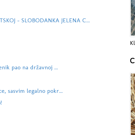
TSKOJ - SLOBODANKA JELENA C...
Kl
C
enik pao na državnoj ...
e, sasvim legalno pokr...
!