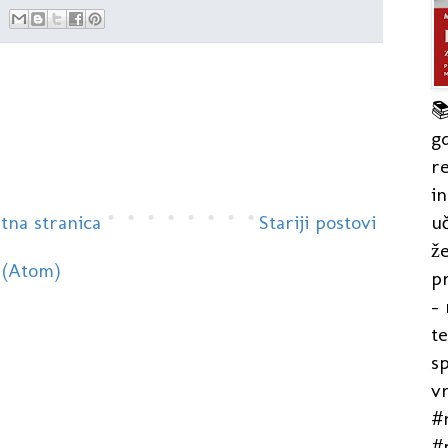

gd
re
in
uč
tna stranica
Stariji postovi
že
 (Atom)
pr
- 
t
s
v
#r
#