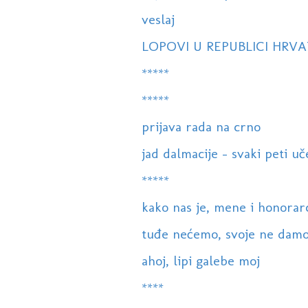
veslaj
LOPOVI U REPUBLICI HRVA
*****
*****
prijava rada na crno
jad dalmacije - svaki peti uč
*****
kako nas je, mene i honorarc
tuđe nećemo, svoje ne damo
ahoj, lipi galebe moj
****