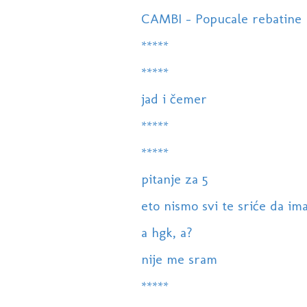
CAMBI - Popucale rebatine
*****
*****
jad i čemer
*****
*****
pitanje za 5
eto nismo svi te sriće da im
a hgk, a?
nije me sram
*****