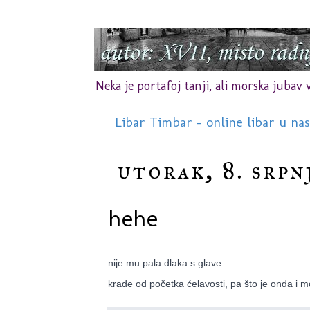
Neka je portafoj tanji, ali morska jubav vr
Libar Timbar - online libar u na
utorak, 8. srpn
hehe
nije mu pala dlaka s glave.
krade od početka ćelavosti, pa što je onda i m