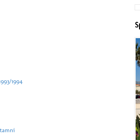
S
1993/1994
 tamni