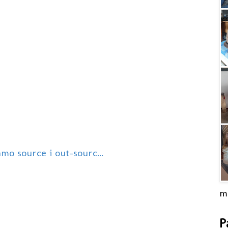
amo source i out-sourc...
m
P