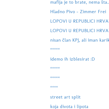
mafija je to brate, nema šta..
Hladno Pivo - Zimmer Frei
LOPOVI U REPUBLICI HRVATS
LOPOVI U REPUBLICI HRVAT
nisan član KPJ, ali iman karik
*****
idemo ih izblesirat :D
*****
*****
****
street art split
koja divota i lipota