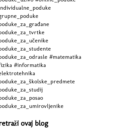
individualne_poduke
grupne_poduke
poduke_za_građane
poduke_za_tvrtke
poduke_za_učenike
poduke_za_studente
poduke_za_odrasle #matematika
izika #informatika
elektrotehnika
poduke_za_školske_predmete
poduke_za_studij
poduke_za_posao
poduke_za_umirovljenike
retraži ovaj blog