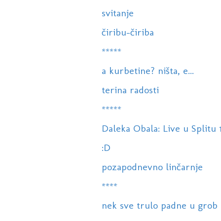
svitanje
čiribu-čiriba
*****
a kurbetine? ništa, e...
terina radosti
*****
Daleka Obala: Live u Splitu 
:D
pozapodnevno linčarnje
****
nek sve trulo padne u grob