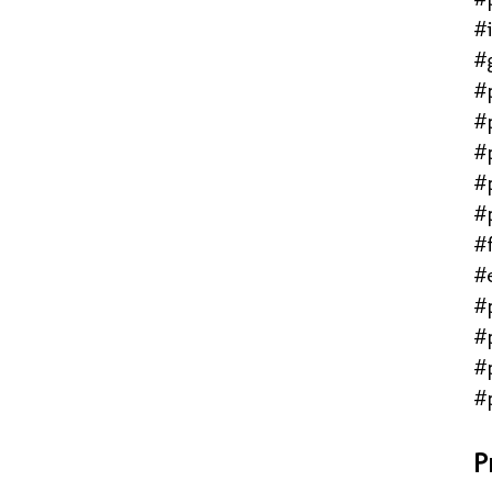
#
#
#
#
#
#
#
#f
#
#
#
#
#
P