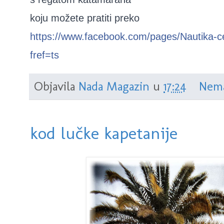
koju možete pratiti preko
https://www.facebook.com/pages/Nautika-
fref=ts
Objavila
Nada Magazin
u
17:24
Nema
kod lučke kapetanije