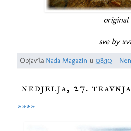
original
sve by xvi
Objavila
Nada Magazin
u
08:10
Nem
nedjelja, 27. travnja
****