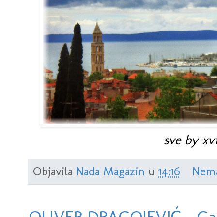
sve by xvi
Objavila
Nada Magazin
u
14:16
Nema
OLIVER DRAGOJEVIĆ - Gale