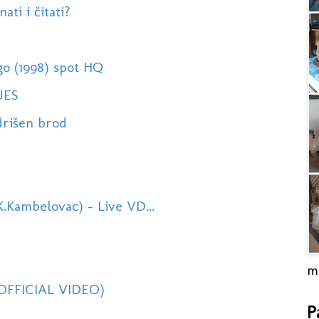
ati i čitati?
go (1998) spot HQ
UES
drišen brod
.Kambelovac) - Live VD...
m
(OFFICIAL VIDEO)
P