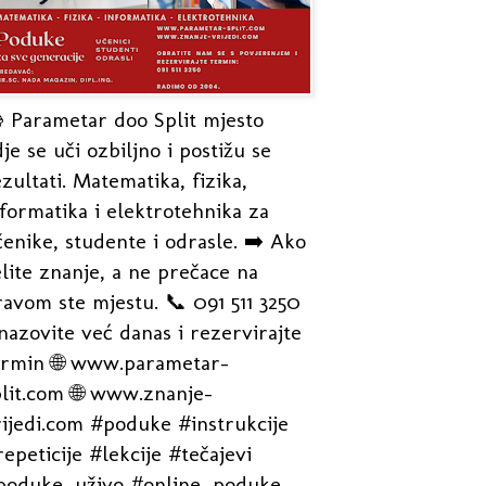
 Parametar doo Split mjesto
je se uči ozbiljno i postižu se
zultati. Matematika, fizika,
formatika i elektrotehnika za
enike, studente i odrasle. ➡️ Ako
lite znanje, a ne prečace na
avom ste mjestu. 📞 091 511 3250
nazovite već danas i rezervirajte
ermin 🌐 www.parametar-
plit.com 🌐 www.znanje-
rijedi.com #poduke #instrukcije
epeticije #lekcije #tečajevi
poduke_uživo #online_poduke