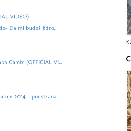
CIAL VIDEO)
de- Da mi budeš jidro...
Kl
C
apa Cambi (OFFICIAL VI...
dnje 2014 - podstrana -...