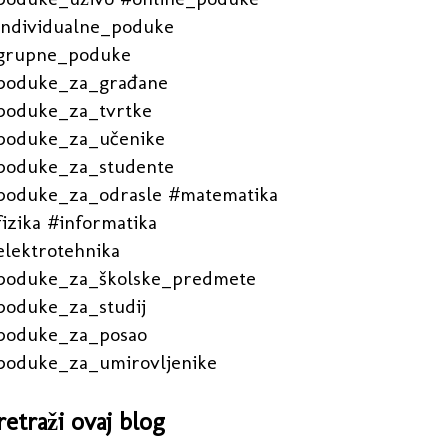
individualne_poduke
grupne_poduke
poduke_za_građane
poduke_za_tvrtke
poduke_za_učenike
poduke_za_studente
poduke_za_odrasle #matematika
izika #informatika
elektrotehnika
poduke_za_školske_predmete
poduke_za_studij
poduke_za_posao
poduke_za_umirovljenike
retraži ovaj blog