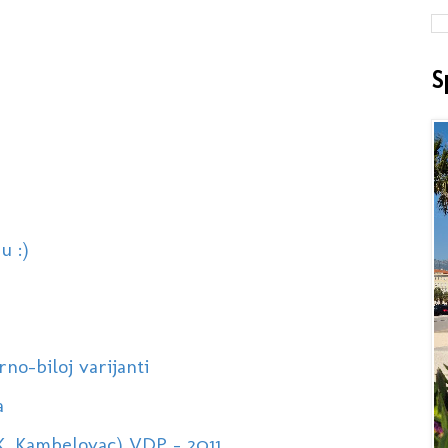
S
u :)
rno-biloj varijanti
a
(K. Kambelovac) VDP - 2011