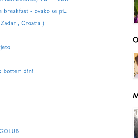
breakfast - ovako se pi...
Zadar , Croatia )
O
jeto
p botteri dini
M
I GOLUB