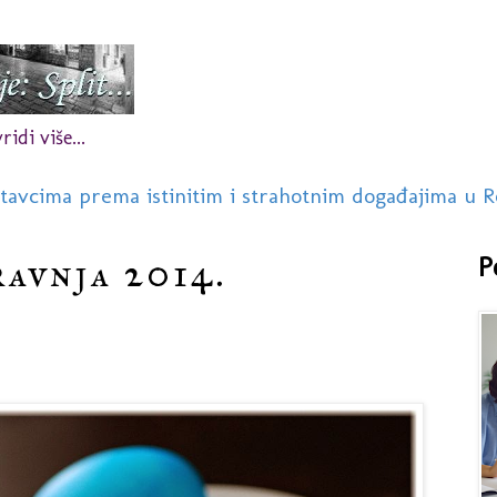
idi više...
stavcima prema istinitim i strahotnim događajima u R
ravnja 2014.
P