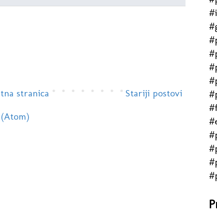
#
#
#
#
#
#
tna stranica
Stariji postovi
#
#f
 (Atom)
#
#
#
#
#
P