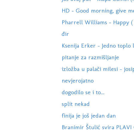
HD - Good morning, give me 
Pharrell Williams - Happy ( 
đir
Ksenija Erker - Jedno toplo l
pitanje za razmišljanje
izložba u palači milesi - josi
nevjerojatno
dogodilo se i to...
split nekad
finija je još jedan dan
Branimir Štulić svira PLAV