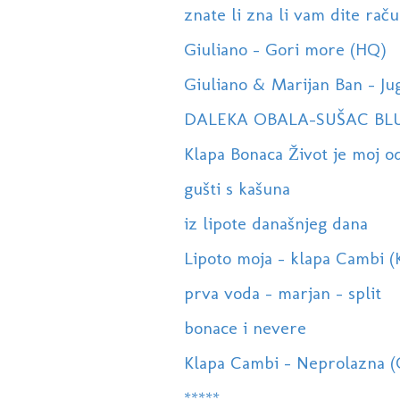
znate li zna li vam dite račun
Giuliano - Gori more (HQ)
Giuliano & Marijan Ban - Ju
DALEKA OBALA-SUŠAC BL
Klapa Bonaca Život je moj o
gušti s kašuna
iz lipote današnjeg dana
Lipoto moja - klapa Cambi (K
prva voda - marjan - split
bonace i nevere
Klapa Cambi - Neprolazna 
*****