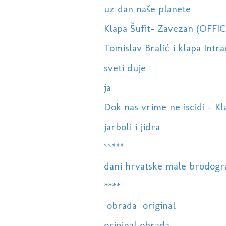
uz dan naše planete
Klapa Šufit- Zavezan (OFFI
Tomislav Bralić i klapa Intra
sveti duje
ja
Dok nas vrime ne iscidi - Kl
jarboli i jidra
*****
dani hrvatske male brodogra
****
obrada original
original obrada