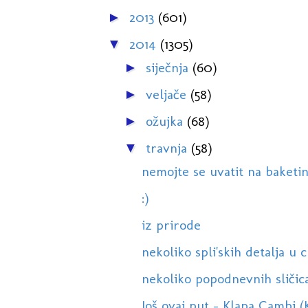
2013
(601)
►
2014
(1305)
▼
siječnja
(60)
►
veljače
(58)
►
ožujka
(68)
►
travnja
(58)
▼
nemojte se uvatit na baketin
:)
iz prirode
nekoliko spli'skih detalja u c
nekoliko popodnevnih sličic
Još ovaj put - Klapa Cambi 