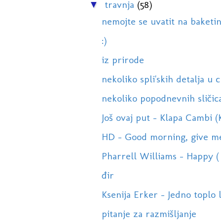
travnja
(58)
▼
nemojte se uvatit na baketin
:)
iz prirode
nekoliko spli'skih detalja u c
nekoliko popodnevnih sličic
Još ovaj put - Klapa Cambi 
HD - Good morning, give me 
Pharrell Williams - Happy ( 
đir
Ksenija Erker - Jedno toplo l
pitanje za razmišljanje