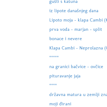
gušti s kašuna
iz lipote današnjeg dana
Lipoto moja - klapa Cambi (K
prva voda - marjan - split
bonace i nevere
Klapa Cambi - Neprolazna 
*****
na granici bačvice - ovčice
pituravanje jaja
****
državna matura u zemlji zn
moji đirani