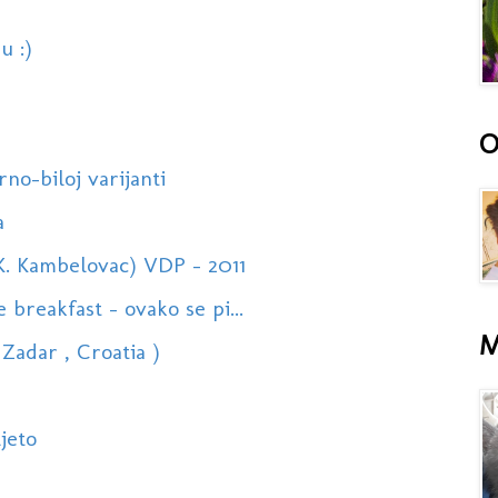
u :)
O
rno-biloj varijanti
a
(K. Kambelovac) VDP - 2011
breakfast - ovako se pi...
M
Zadar , Croatia )
jeto