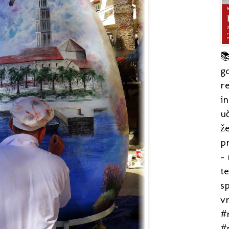

gd
re
in
uč
že
pr
- 
t
s
v
#r
#