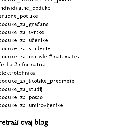
individualne_poduke
grupne_poduke
poduke_za_građane
poduke_za_tvrtke
poduke_za_učenike
poduke_za_studente
poduke_za_odrasle #matematika
izika #informatika
elektrotehnika
poduke_za_školske_predmete
poduke_za_studij
poduke_za_posao
poduke_za_umirovljenike
retraži ovaj blog