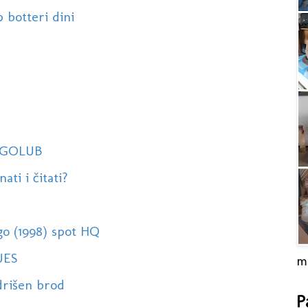
p botteri dini
I GOLUB
ati i čitati?
go (1998) spot HQ
UES
m
drišen brod
P