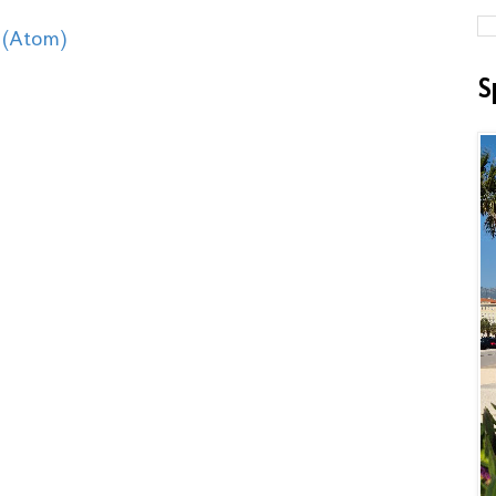
 (Atom)
S