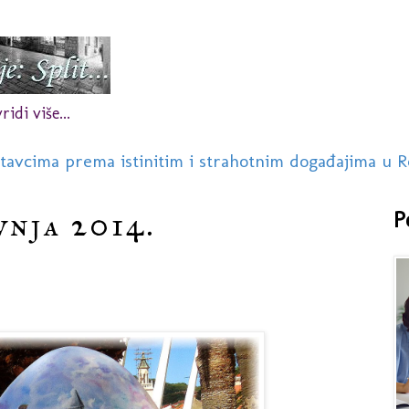
idi više...
stavcima prema istinitim i strahotnim događajima u R
vnja 2014.
P