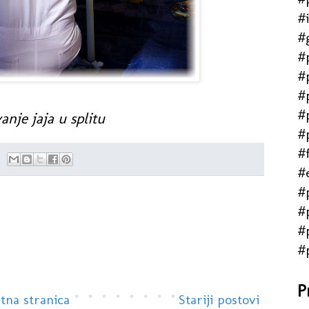
#
#
#
#
#
#
anje jaja u splitu
#
#f
#
#
#
#
#
P
tna stranica
Stariji postovi