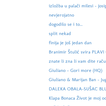
izložba u palači milesi - josi
nevjerojatno
dogodilo se i to...
split nekad
finija je još jedan dan
Branimir Štulić svira PLAV
znate li zna li vam dite račun
Giuliano - Gori more (HQ)
Giuliano & Marijan Ban - Ju
DALEKA OBALA-SUŠAC BL
Klapa Bonaca Život je moj o