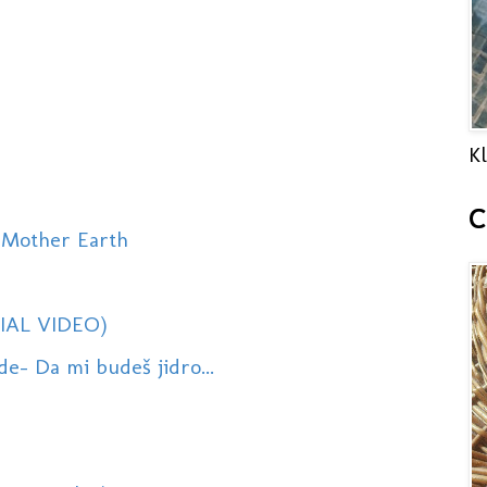
Kl
C
 Mother Earth
CIAL VIDEO)
de- Da mi budeš jidro...