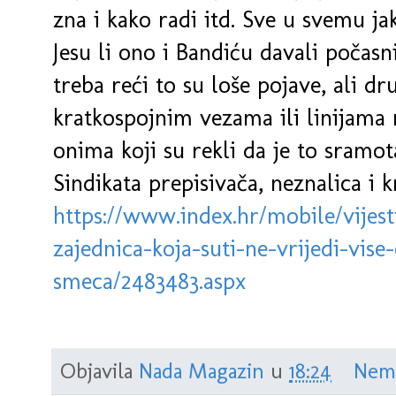
zna i kako radi itd. Sve u svemu j
Jesu li ono i Bandiću davali počasn
treba reći to su loše pojave, ali dr
kratkospojnim vezama ili linijama
onima koji su rekli da je to sramo
Sindikata prepisivača, neznalica i 
https://www.index.hr/mobile/vijes
zajednica-koja-suti-ne-vrijedi-vis
smeca/2483483.aspx
Objavila
Nada Magazin
u
18:24
Nem