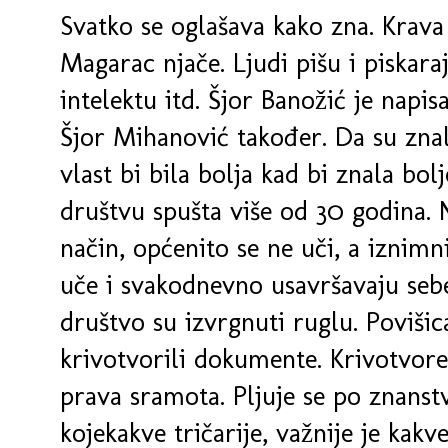
Svatko se oglašava kako zna. Krava
Magarac njače. Ljudi pišu i piskara
intelektu itd. Šjor Banožić je napis
Šjor Mihanović također. Da su znali 
vlast bi bila bolja kad bi znala bol
društvu spušta više od 30 godina. 
način, općenito se ne uči, a iznimn
uče i svakodnevno usavršavaju sebe 
društvo su izvrgnuti ruglu. Povišic
krivotvorili dokumente. Krivotvore
prava sramota. Pljuje se po znanstv
kojekakve tričarije, važnije je kakv