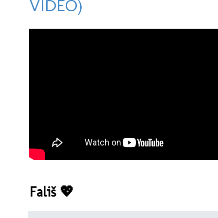
VIDEO)
Fališ 💖