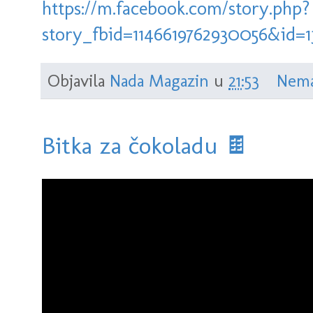
https://m.facebook.com/story.php?
story_fbid=1146619762930056&id=1
Objavila
Nada Magazin
u
21:53
Nema
Bitka za čokoladu 🍫