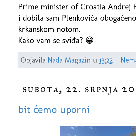
Prime minister of Croatia Andrej 
i dobila sam Plenkovića obogaćen
krkanskom notom.
Kako vam se sviđa? 😁
Objavila
Nada Magazin
u
13:22
Nema
subota, 22. srpnja 20
bit ćemo uporni