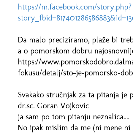
https://m.facebook.com/story.php?
story_fbid=817401286586883&id=1
Da malo preciziramo, plaže bi tre
a o pomorskom dobru najosnovnije
https://www.pomorskodobro.dalmac
fokusu/detalj/sto-je-pomorsko-do
Svakako stručnjak za ta pitanja je
dr.sc. Goran Vojkovic
ja sam po tom pitanju neznalica....
No ipak mislim da me (ni mene ni b