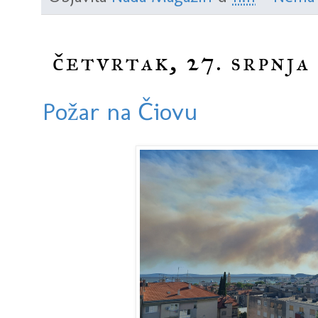
četvrtak, 27. srpnja
Požar na Čiovu