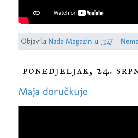
Objavila
Nada Magazin
u
11:27
Nema
ponedjeljak, 24. srp
Maja doručkuje