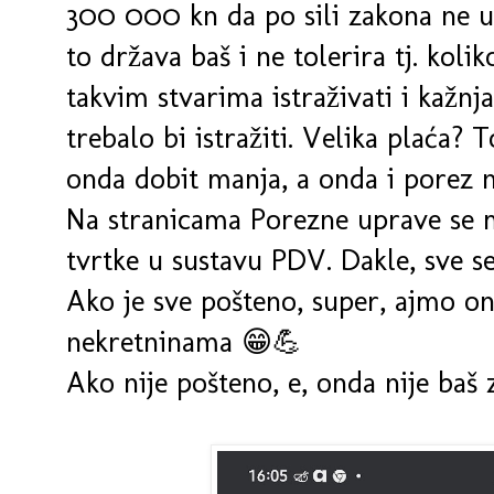
300 000 kn da po sili zakona ne u
to država baš i ne tolerira tj. koli
takvim stvarima istraživati i kažnjav
trebalo bi istražiti. Velika plaća? T
onda dobit manja, a onda i porez n
Na stranicama Porezne uprave se mo
tvrtke u sustavu PDV. Dakle, sve se
Ako je sve pošteno, super, ajmo on
nekretninama 😁💪
Ako nije pošteno, e, onda nije baš