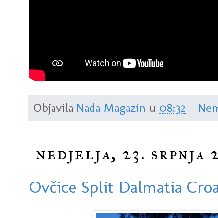
Objavila
Nada Magazin
u
08:32
Nem
nedjelja, 23. srpnja 
Ovčice Split Dalmatia Croa