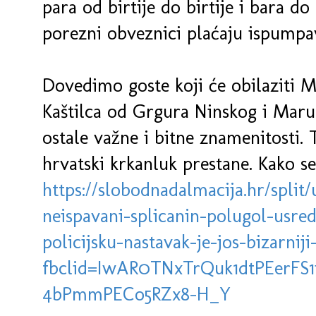
para od birtije do birtije i bara do 
porezni obveznici plaćaju ispumpa
Dovedimo goste koji će obilaziti M
Kaštilca od Grgura Ninskog i Marul
ostale važne i bitne znamenitosti.
hrvatski krkanluk prestane. Kako se 
https://slobodnadalmacija.hr/split/
neispavani-splicanin-polugol-usre
policijsku-nastavak-je-jos-bizarniji
fbclid=IwAR0TNxTrQuk1dtPEerFS
4bPmmPECo5RZx8-H_Y