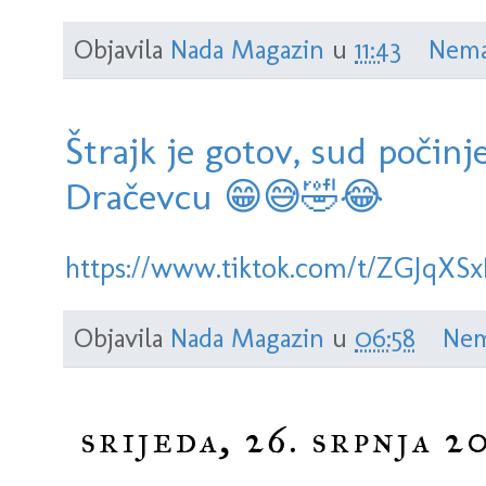
Objavila
Nada Magazin
u
11:43
Nema
Štrajk je gotov, sud počinj
Dračevcu 😁😅🤣😂
https://www.tiktok.com/t/ZGJqXSx
Objavila
Nada Magazin
u
06:58
Nem
srijeda, 26. srpnja 2