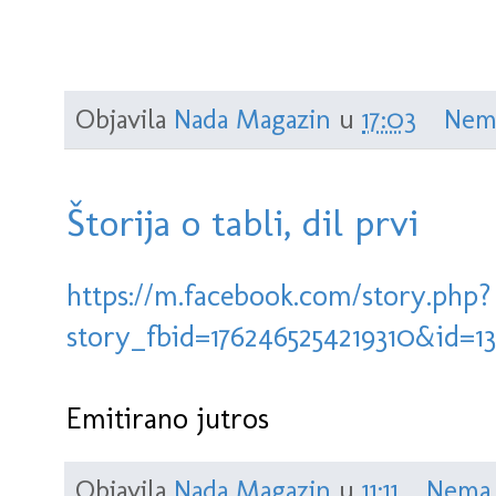
Objavila
Nada Magazin
u
17:03
Nem
Štorija o tabli, dil prvi
https://m.facebook.com/story.php?
story_fbid=1762465254219310&id=
Emitirano jutros
Objavila
Nada Magazin
u
11:11
Nema 