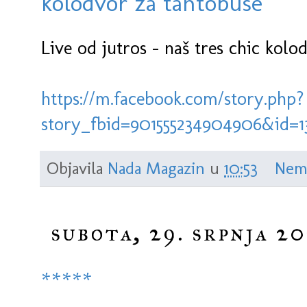
kolodvor za tantobuse
Live od jutros - naš tres chic kolo
https://m.facebook.com/story.php?
story_fbid=901555234904906&id=
Objavila
Nada Magazin
u
10:53
Nem
subota, 29. srpnja 20
*****