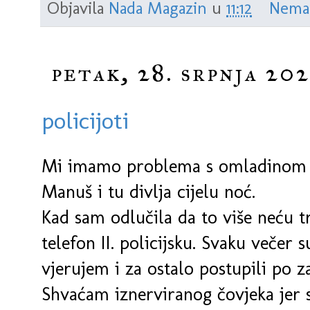
Objavila
Nada Magazin
u
11:12
Nema
petak, 28. srpnja 202
policijoti
Mi imamo problema s omladinom ko
Manuš i tu divlja cijelu noć.
Kad sam odlučila da to više neću tr
telefon II. policijsku. Svaku večer s
vjerujem i za ostalo postupili po 
Shvaćam iznerviranog čovjeka jer