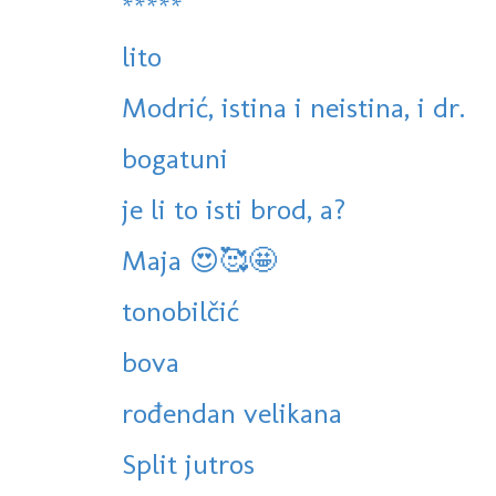
*****
lito
Modrić, istina i neistina, i dr.
bogatuni
je li to isti brod, a?
Maja 😍🥰🤩
tonobilčić
bova
rođendan velikana
Split jutros