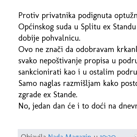
Protiv privatnika podignuta optužn
Općinskog suda u Splitu ex Standu
dobije pohvalnicu.
Ovo ne znači da odobravam krkanlu
svako nepoštivanje propisa u podru
sankcionirati kao i u ostalim podru
Samo naglas razmišljam kako postoj
zgrade ex Stande.
No, jedan dan će i to doći na dnev
Objavila
Nada Magazin
u
19:30