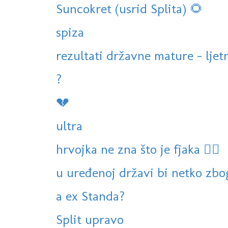
Suncokret (usrid Splita) 🌻
spiza
rezultati državne mature - ljet
?
💔
ultra
hrvojka ne zna što je fjaka 🤷‍♀️
u uređenoj državi bi netko zbog
a ex Standa?
Split upravo