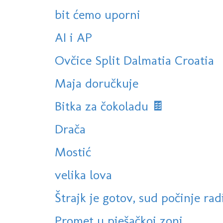
bit ćemo uporni
AI i AP
Ovčice Split Dalmatia Croatia
Maja doručkuje
Bitka za čokoladu 🍫
Drača
Mostić
velika lova
Štrajk je gotov, sud počinje radi
Promet u pješačkoj zoni