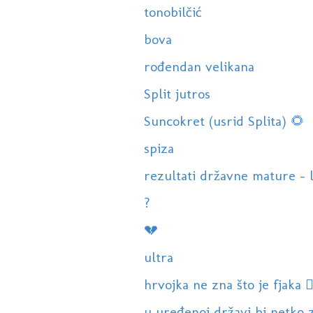
tonobilčić
bova
rođendan velikana
Split jutros
Suncokret (usrid Splita) 🌻
spiza
rezultati državne mature - l
?
💔
ultra
hrvojka ne zna što je fjaka 🤷‍
u uređenoj državi bi netko z