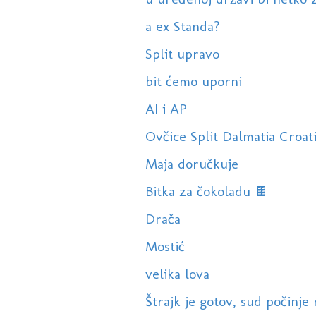
a ex Standa?
Split upravo
bit ćemo uporni
AI i AP
Ovčice Split Dalmatia Croat
Maja doručkuje
Bitka za čokoladu 🍫
Drača
Mostić
velika lova
Štrajk je gotov, sud počinje 