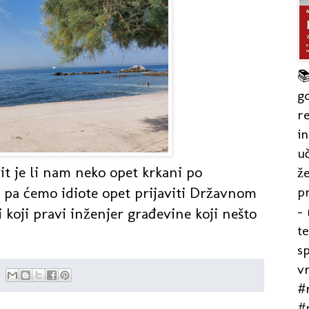

gd
re
in
uč
t je li nam neko opet krkani po
že
pr
., pa ćemo idiote opet prijaviti Državnom
- 
koji pravi inženjer građevine koji nešto
t
s
v
#r
#