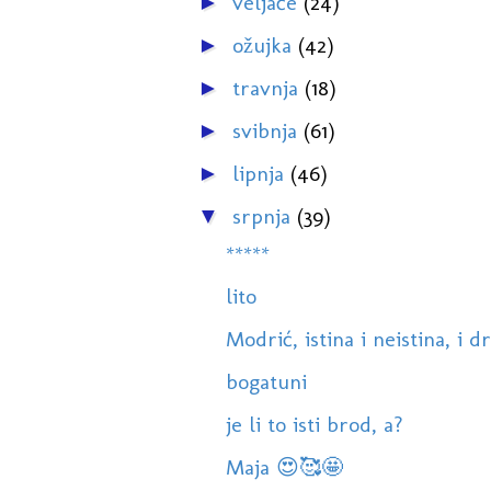
veljače
(24)
►
ožujka
(42)
►
travnja
(18)
►
svibnja
(61)
►
lipnja
(46)
►
srpnja
(39)
▼
*****
lito
Modrić, istina i neistina, i dr
bogatuni
je li to isti brod, a?
Maja 😍🥰🤩