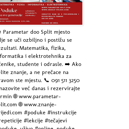
 Parametar doo Split mjesto
je se uči ozbiljno i postižu se
zultati. Matematika, fizika,
formatika i elektrotehnika za
enike, studente i odrasle. ➡️ Ako
lite znanje, a ne prečace na
avom ste mjestu. 📞 091 511 3250
nazovite već danas i rezervirajte
ermin 🌐 www.parametar-
plit.com 🌐 www.znanje-
rijedi.com #poduke #instrukcije
epeticije #lekcije #tečajevi
poduke_uživo #online_poduke