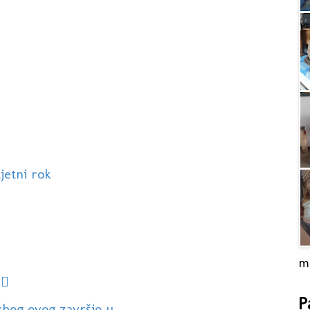
jetni rok
m
♀️
P
bog ovog završio u...