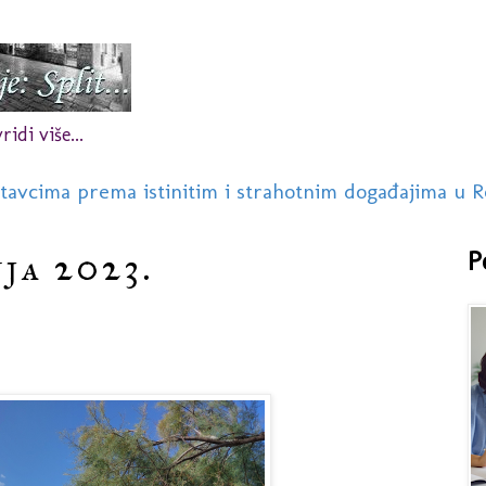
idi više...
stavcima prema istinitim i strahotnim događajima u R
nja 2023.
P