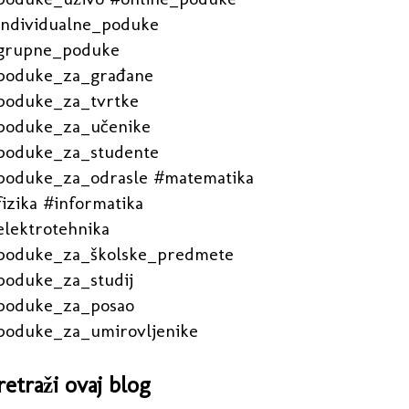
individualne_poduke
grupne_poduke
poduke_za_građane
poduke_za_tvrtke
poduke_za_učenike
poduke_za_studente
poduke_za_odrasle #matematika
izika #informatika
elektrotehnika
poduke_za_školske_predmete
poduke_za_studij
poduke_za_posao
poduke_za_umirovljenike
retraži ovaj blog