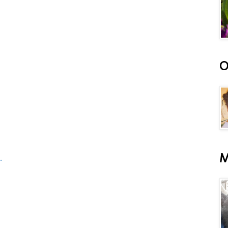
O
M
.