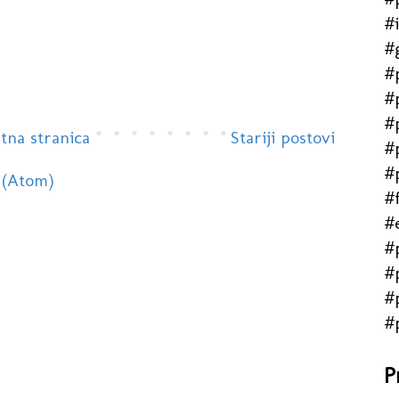
#
#
#
#
#
tna stranica
Stariji postovi
#
#
 (Atom)
#f
#
#
#
#
#
P