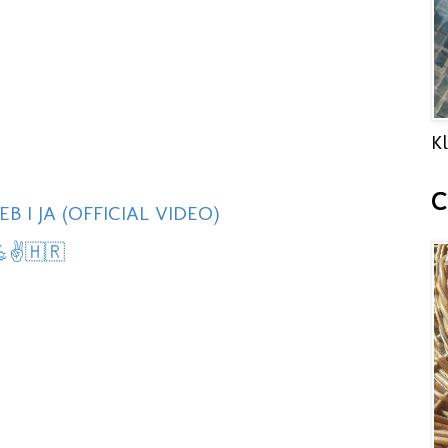
Kl
C
B I JA (OFFICIAL VIDEO)
💪✌️🇭🇷