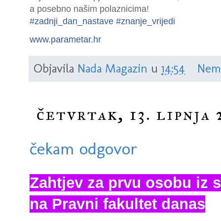
a posebno našim polaznicima!
#
zadnji_dan_nastave
#
znanje_vrijedi
www.parametar.hr
Objavila
Nada Magazin
u
14:54
Nem
četvrtak, 13. lipnja 
čekam odgovor
Zahtjev za prvu osobu iz 
na Pravni fakultet danas