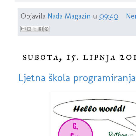
Dok je ne posjetite sami, donosimo vam mini uvid u Tvrđavu sv
prije nekoliko dana konačno otvorila svoja vrata za javnost J
Objavila
Nada Magazin
u
09:40
Ne
najljepših renesansnih tvrđava na Mediteranu koju …
subota, 15. lipnja 20
Ljetna škola programiranja