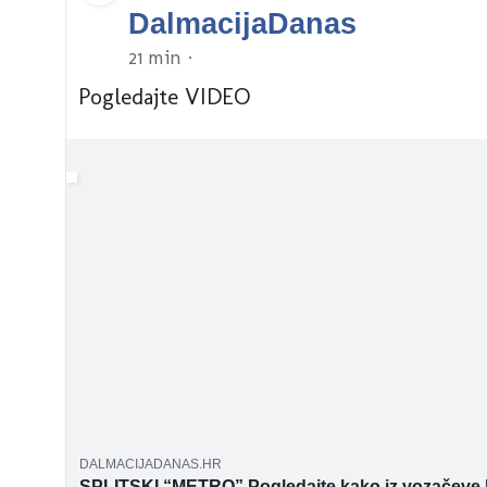
DalmacijaDanas
21 min
·
Pogledajte VIDEO
🚂
DALMACIJADANAS.HR
SPLITSKI “METRO” Pogledajte kako iz vozačeve 