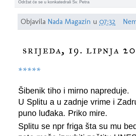
Održat će se u konkatedrali Sv. Petra
Objavila
Nada Magazin
u
07:32
Nem
srijeda, 19. lipnja 20
*****
Šibenik tiho i mirno napreduje.
U Splitu a u zadnje vrime i Zadr
puno luđaka. Priko mire.
Splitu se npr friga šta su mu bed