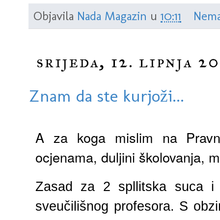
Objavila
Nada Magazin
u
10:11
Nema
srijeda, 12. lipnja 20
Znam da ste kurjoži...
A za koga mislim na Pravno
ocjenama, duljini školovanja, m
Zasad za 2 spllitska suca i
sveučilišnog profesora. S obzi