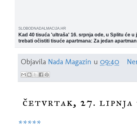
SLOBODNADALMACIJA.HR
Kad 40 tisuća 'ultraša' 16. srpnja ode, u Splitu će u 
trebati očistiti tisuće apartmana: Za jedan apartman
400 kuna, ali nema tko...
Brigu oko toga kako osigurati goste za apartmane i sobe i koli
dolazak i boravak u širem splitskom području za vrijeme Ultr
Objavila
Nada Magazin
u
09:40
Ne
četvrtak, 27. lipnja 
*****