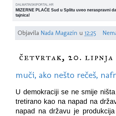
DALMATINSKIPORTAL.HR
MIZERNE PLAĆE Sud u Splitu uveo neraspravni d
tajnica!
Na bolovanju tajnice mogu dobiti i 100 posto plaće
Objavila
Nada Magazin
u
12:25
Nema
četvrtak, 20. lipnja
muči, ako nešto rečeš, nafr
U demokraciji se ne smije ništa
tretirano kao na napad na držav
napad na državu je produkcija