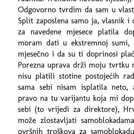
Odgovorno tvrdim da sam u vlasti
Split zaposlena samo ja, vlasnik i 
za navedene mjesece platila d
moram dati u ekstremnoj sumi,
mjesečno i da su ti doprinosi plać
Porezna uprava drži moju tvrtku na
nisu platili stotin
e postojećih rad
sama sebi nisam isplatila neto
pravo na tu varijantu koja mi dop
sebi (to vrijedi za direktore), H
može zlostavljati samoblokada
ovršnih troškova za samoblokadu