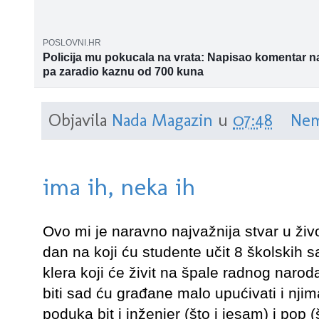
POSLOVNI.HR
Policija mu pokucala na vrata: Napisao komentar 
pa zaradio kaznu od 700 kuna
Otprilike mjesec dana nakon što sam postavio komentar policij
došao pred kuću, pitao sam ih o čemu se radi, jedan policaja
Objavila
Nada Magazin
u
07:48
Nem
isprintani papir na kojem je bio moj komentar, rekao je okrivlje
ima ih, neka ih
Ovo mi je naravno najvažnija stvar u živo
dan na koji ću studente učit 8 školskih s
klera koji će živit na špale radnog narod
biti sad ću građane malo upućivati i nji
poduka bit i inženjer (što i jesam) i pop 