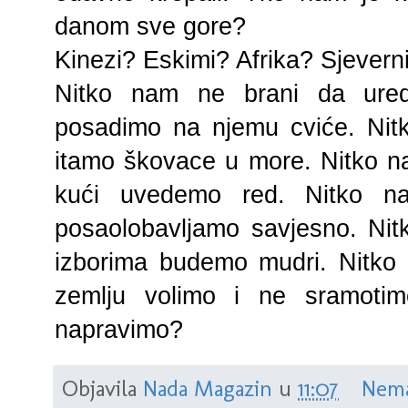
danom sve gore?
Kinezi? Eskimi? Afrika? Sjevern
Nitko nam ne brani da uredi
posadimo na njemu cviće. Nit
itamo škovace u more. Nitko n
kući uvedemo red. Nitko n
posaolobavljamo savjesno. Ni
izborima budemo mudri. Nitko
zemlju volimo i ne sramoti
napravimo?
Objavila
Nada Magazin
u
11:07
Nema