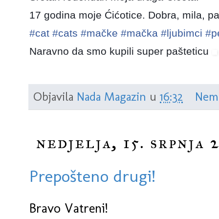
17 godina moje Ćićotice. Dobra, mila, pa
#cat
#cats
#mačke
#mačka
#ljubimci
#p
Naravno da smo kupili super pašteticu
Objavila
Nada Magazin
u
16:32
Nem
nedjelja, 15. srpnja 
Prepošteno drugi!
Bravo Vatreni!