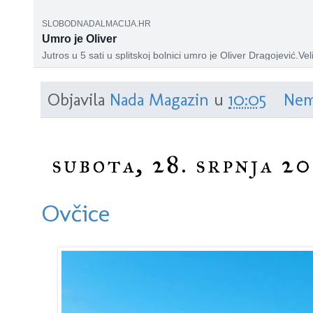
SLOBODNADALMACIJA.HR
Umro je Oliver
Jutros u 5 sati u splitskoj bolnici umro je Oliver Dragojević.Ve
glazbene scene napustio nas je u 71. godini, točno godinu d
Objavila
Nada Magazin
u
10:05
Nem
subota, 28. srpnja 20
Ovčice