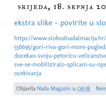
srijeda, 18. srpnja 20
ekstra slike - povirite u s
https://www.slobodnadalmacija.hr/d
556695/gori-riva-gori-more-pogleda
docekao-svoju-petoricu-velicanstve
sve-se-mobiliziralo-splicani-su-op
ocekivanja
Objavila
Nada Magazin
u
06:18
Nem