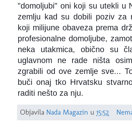
"domoljubi" oni koji su utekli u
zemlju kad su dobili poziv za mo
koji milijune obaveza prema drža
profesionalne domoljube, zamot
neka utakmica, obično su član
uglavnom ne rade ništa osim
zgrabili od ove zemlje sve... To
buči onaj tko Hrvatsku stvarn
raditi nešto za nju.
Objavila
Nada Magazin
u
15:52
Nema