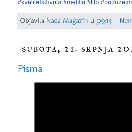
#
kvalitetaživota
#
nedilja
#
lito
#
poduzetni
Objavila
Nada Magazin
u
09:14
Nem
subota, 21. srpnja 20
Pisma