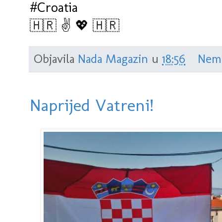
#Croatia
🇭🇷 ✌️ 💖 🇭🇷
Objavila
Nada Magazin
u
18:56
Nem
Naprijed Vatreni!