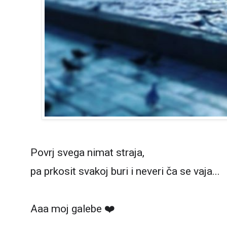
Povrj svega nimat straja,
pa prkosit svakoj buri i neveri ča se vaja...
Aaa moj galebe ❤️