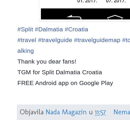
#Split
#Dalmatia
#Croatia
#travel
#travelguide
#travelguidemap
#to
alking
Thank you dear fans!
TGM for Split Dalmatia Croatia
FREE Android app on Google Play
Objavila
Nada Magazin
u
11:57
Nema