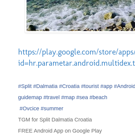
https://play.google.com/store/apps/
id=hr.parametar.android.multidex.
#
Split
#
Dalmatia
#
Croatia
#
tourist
#
app
#
Androi
guidemap
#
travel
#
map
#
sea
#
beach
#
Ovcice
#
summer
TGM for Split Dalmatia Croatia
FREE Android App on Google Play