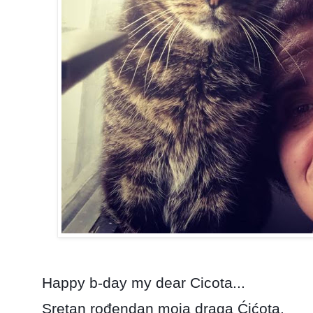
Happy b-day my dear Cicota...
Sretan rođendan moja draga Ćićota.