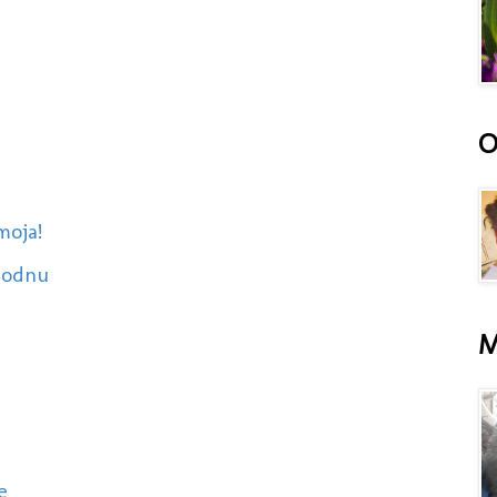
O
moja!
obodnu
M
e