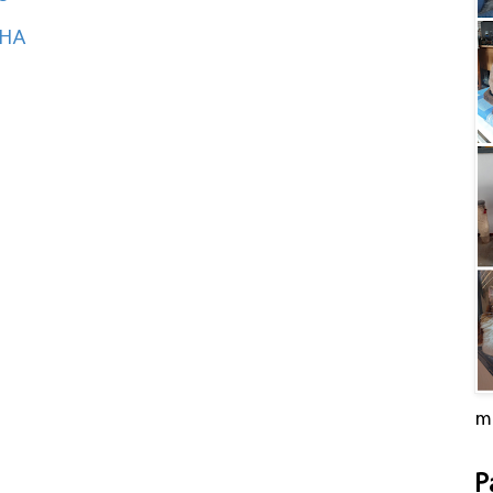
EHA
m
P