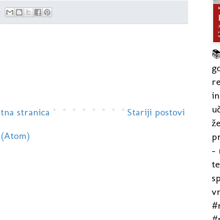

gd
re
in
uč
tna stranica
Stariji postovi
že
 (Atom)
pr
- 
t
s
v
#r
#