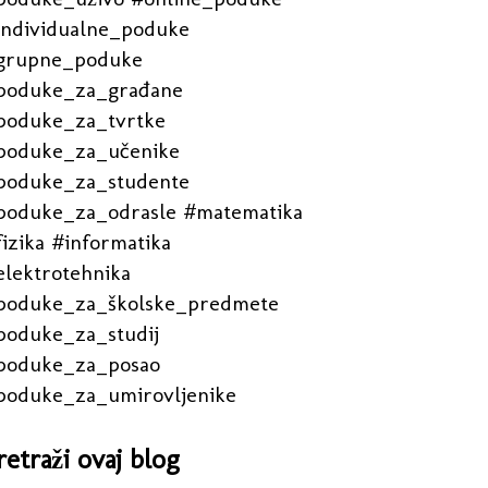
individualne_poduke
grupne_poduke
poduke_za_građane
poduke_za_tvrtke
poduke_za_učenike
poduke_za_studente
poduke_za_odrasle #matematika
izika #informatika
elektrotehnika
poduke_za_školske_predmete
poduke_za_studij
poduke_za_posao
poduke_za_umirovljenike
retraži ovaj blog