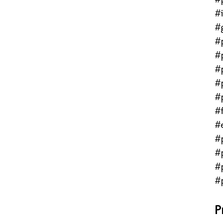
#
#
#
#
#
#
#
#f
#
#
#
#
#
P