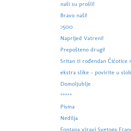
naši su prošli!
Bravo naši!
>500
Naprijed Vatreni!
Prepošteno drugi!
Sritan ti rođendan Ćićotice 
ekstra slike - povirite u sl
Domoljublje
*****
Pisma
Nedilja
Fontana vizavi Svetoga Fran