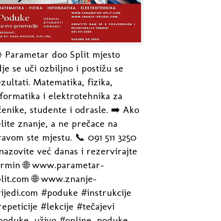
 Parametar doo Split mjesto
je se uči ozbiljno i postižu se
zultati. Matematika, fizika,
formatika i elektrotehnika za
enike, studente i odrasle. ➡️ Ako
lite znanje, a ne prečace na
avom ste mjestu. 📞 091 511 3250
nazovite već danas i rezervirajte
ermin 🌐 www.parametar-
plit.com 🌐 www.znanje-
rijedi.com #poduke #instrukcije
epeticije #lekcije #tečajevi
poduke_uživo #online_poduke