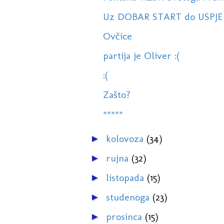
Uz DOBAR START do USPJ
Ovčice
partija je Oliver :(
:(
Zašto?
*****
kolovoza
(34)
►
rujna
(32)
►
listopada
(15)
►
studenoga
(23)
►
prosinca
(15)
►