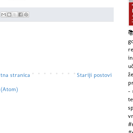

gd
re
in
uč
že
tna stranica
Stariji postovi
pr
 (Atom)
- 
t
s
v
#r
#