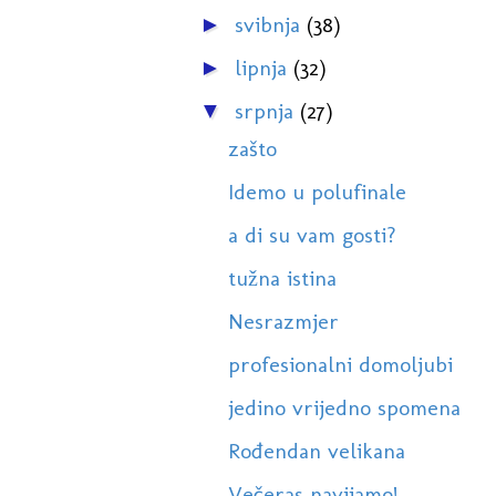
svibnja
(38)
►
lipnja
(32)
►
srpnja
(27)
▼
zašto
Idemo u polufinale
a di su vam gosti?
tužna istina
Nesrazmjer
profesionalni domoljubi
jedino vrijedno spomena
Rođendan velikana
Večeras navijamo!