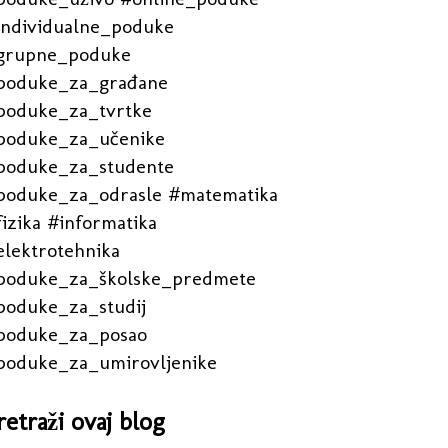
individualne_poduke
grupne_poduke
poduke_za_građane
poduke_za_tvrtke
poduke_za_učenike
poduke_za_studente
poduke_za_odrasle #matematika
izika #informatika
elektrotehnika
poduke_za_školske_predmete
poduke_za_studij
poduke_za_posao
poduke_za_umirovljenike
retraži ovaj blog