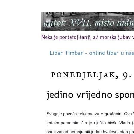
Neka je portafoj tanji, ali morska jubav vr
Libar Timbar - online libar u na
ponedjeljak, 9.
jedino vrijedno sp
Svugdje poveća reklama za e-građanin. Ova V
jednim pametnim što je riješila bivša Vlada 
sami zasad nemaju niti jedan hvalevrijedan p