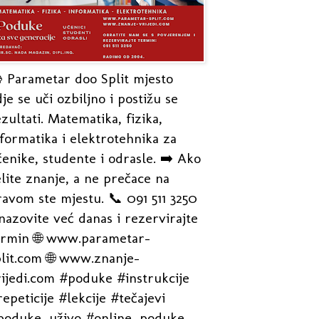
 Parametar doo Split mjesto
je se uči ozbiljno i postižu se
zultati. Matematika, fizika,
formatika i elektrotehnika za
enike, studente i odrasle. ➡️ Ako
lite znanje, a ne prečace na
avom ste mjestu. 📞 091 511 3250
nazovite već danas i rezervirajte
ermin 🌐 www.parametar-
plit.com 🌐 www.znanje-
rijedi.com #poduke #instrukcije
epeticije #lekcije #tečajevi
poduke_uživo #online_poduke