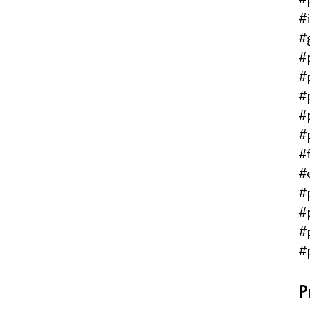
#
#
#
#
#
#
#
#f
#
#
#
#
#
P