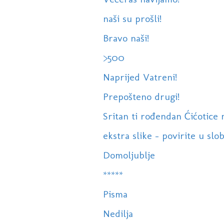
naši su prošli!
Bravo naši!
>500
Naprijed Vatreni!
Prepošteno drugi!
Sritan ti rođendan Ćićotice 
ekstra slike - povirite u sl
Domoljublje
*****
Pisma
Nedilja