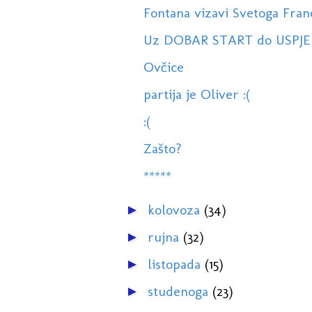
Fontana vizavi Svetoga Fran
Uz DOBAR START do USPJ
Ovčice
partija je Oliver :(
:(
Zašto?
*****
kolovoza
(34)
►
rujna
(32)
►
listopada
(15)
►
studenoga
(23)
►