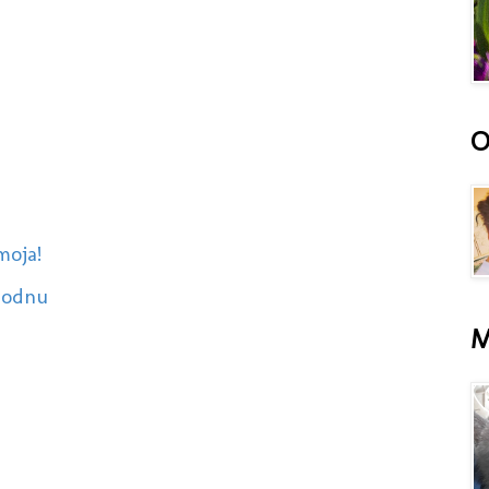
O
moja!
obodnu
M