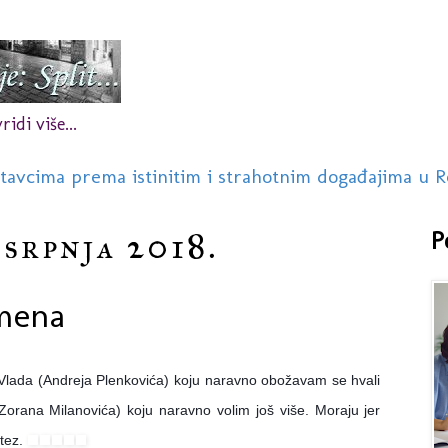
idi više...
stavcima prema istinitim i strahotnim događajima u R
 srpnja 2018.
P
omena
lada (Andreja Plenkovića) koju naravno obožavam se hvali
(Zorana Milanovića) koju naravno volim još više. Moraju jer
otez.