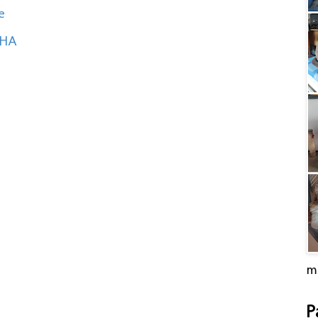
e
EHA
m
P