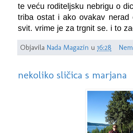
te veću roditeljsku nebrigu o dici
triba ostat i ako ovakav nerad 
svit. vrime je za trgnit se. i to 
Objavila
Nada Magazin
u
16:28
Nem
nekoliko sličica s marjana