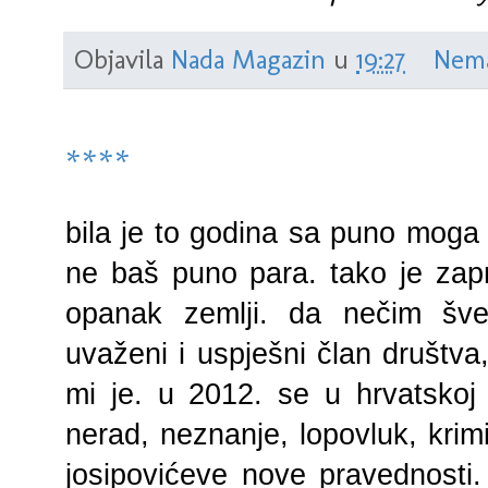
Objavila
Nada Magazin
u
19:27
Nema
****
bila je to godina sa puno moga ra
ne baš puno para. tako je zapr
opanak zemlji. da nečim šve
uvaženi i uspješni član društva
mi je. u 2012. se u hrvatskoj i
nerad, neznanje, lopovluk, krimi
josipovićeve nove pravednosti