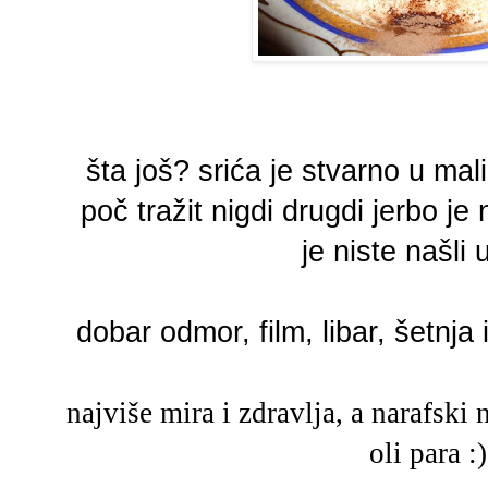
šta još? srića je stvarno u mali
poč tražit nigdi drugdi jerbo je
je niste našli 
dobar odmor, film, libar, šetnja 
najviše mira i zdravlja, a narafski 
oli para :)