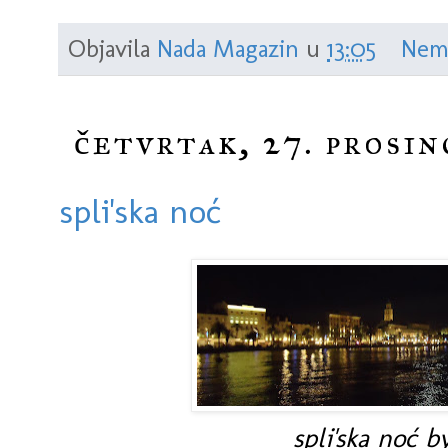
Objavila
Nada Magazin
u
13:05
Nem
četvrtak, 27. prosin
spli'ska noć
spli'ska noć b