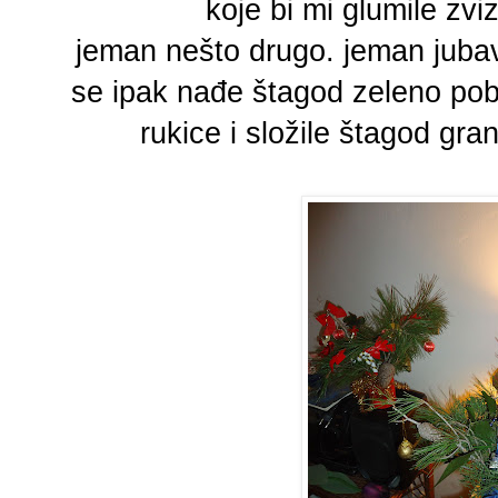
koje bi mi glumile zviz
jeman nešto drugo. jeman jubav 
se ipak nađe štagod zeleno pobr
rukice i složile štagod gra