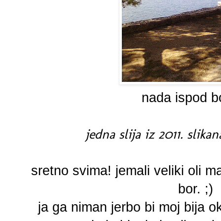
nada ispod bo
jedna slija iz 2011. slikan
sretno svima! jemali veliki oli ma
bor. ;)
ja ga niman jerbo bi moj bija 