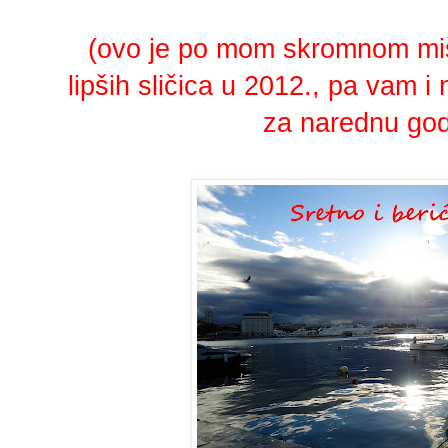
(ovo je po mom skromnom mišl
lipših sličica u 2012., pa vam 
za narednu godi