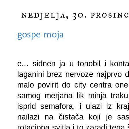
nedjelja, 30. prosinc
gospe moja
e... sidnen ja u tonobil i kont
laganini brez nervoze najprvo
malo povirit do city centra one
samog merjana lik minja traku
isprid semafora, i ulazi iz kra
nailazi na čistača koji je sas
rotaciona svitla i to zaradi tega 