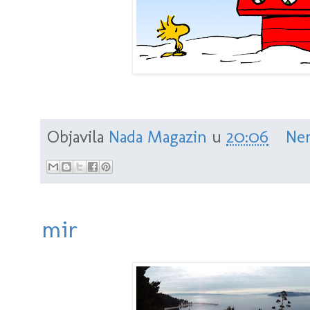
Objavila
Nada Magazin
u
20:06
Ne
mir