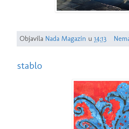
Objavila
Nada Magazin
u
14:13
Nema
stablo