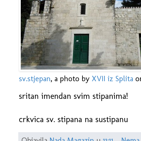
sv.stjepan
, a photo by
XVII iz Splita
on
sritan imendan svim stipanima!
crkvica sv. stipana na sustipanu
Objavila
Nada Magazin
u
11:11
Nema 