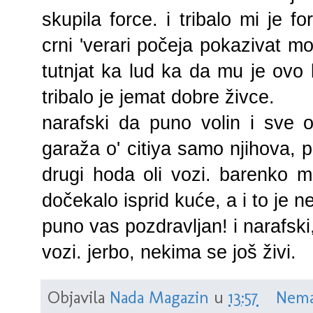
skupila force. i tribalo mi je f
crni 'verari počeja pokazivat mo
tutnjat ka lud ka da mu je ovo k
tribalo je jemat dobre živce.
narafski da puno volin i sve 
garaža o' citiya samo njihova, pa
drugi hoda oli vozi. barenko m
dočekalo isprid kuće, a i to je ne
puno vas pozdravljan! i narafski
vozi. jerbo, nekima se još živi.
Objavila
Nada Magazin
u
13:57
Nema