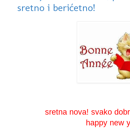
sretno i berićetno!
sretna nova! svako dobro 
happy new y