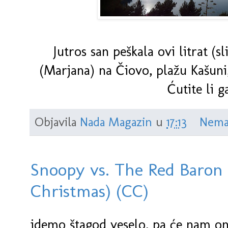
Jutros san peškala ovi litrat (s
(Marjana) na Čiovo, plažu Kašuni, 
Ćutite li g
Objavila
Nada Magazin
u
17:13
Nema
Snoopy vs. The Red Baron 
Christmas) (CC)
idemo štagod veselo, pa će nam onda