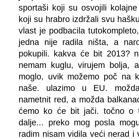
sportaši koji su
osvojili kolajne
koji su hrabro izdržali svu hašk
vlast je podbacila tutokompleto,
jedna nije radila ništa, a na
pokupili. kakva će bit 2013? 
nemam kuglu, virujem bolja, 
moglo, uvik možemo poč na ko
naše. ulazimo u EU. možda
nametnit red, a možda balkanac 
ćemo ko će bit jači. točno o 
dalje... preko mog posla mog
radim nisam vidila veći nerad i