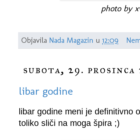
photo by xv
Objavila
Nada Magazin
u
12:09
Nem
subota, 29. prosinca 
libar godine
libar godine meni je definitivno
toliko sliči na moga špira ;)