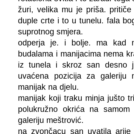
žuri, velika mu je priša. pritič
duple crte i to u tunelu. fala bo
suprotnog smjera.
odperja je. i bolje. ma kad m
budalama i manijacima nema kra
iz tunela i skroz san desno 
uvaćena pozicija za galeriju 
manijak na djelu.
manijak koji traku minja jušto t
polukružno okrića na samom r
galeriju meštrović.
na zvončacu san uvatila arije 