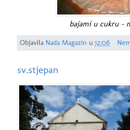
bajami u cukru - ma
Objavila
Nada Magazin
u
12:06
Nem
sv.stjepan