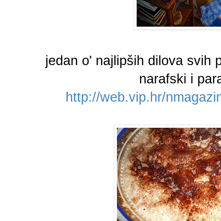
jedan o' najlipših dilova svih
narafski i par
http://web.vip.hr/nmagazin