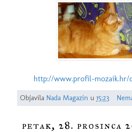
http://www.profil-mozaik.hr/
Objavila
Nada Magazin
u
15:23
Nema
petak, 28. prosinca 2