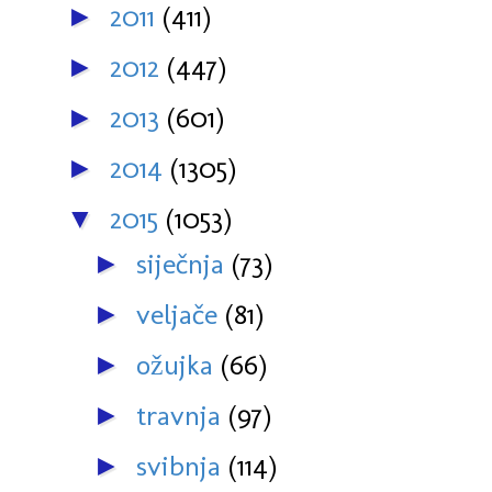
2011
(411)
►
2012
(447)
►
2013
(601)
►
2014
(1305)
►
2015
(1053)
▼
siječnja
(73)
►
veljače
(81)
►
ožujka
(66)
►
travnja
(97)
►
svibnja
(114)
►