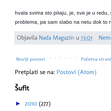
hvala svima sto pitaju, je, sve je u red
problema, pa sam slabo na netu dok to n
Objavila
Nada Magazin
u
13:01
Nema
Noviji postovi
Početna stran
Pretplati se na:
Postovi (Atom)
Šufit
2010
(277)
►