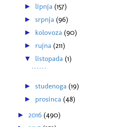
lipnja
(157)
►
srpnja
(96)
►
kolovoza
(90)
►
rujna
(211)
►
listopada
(1)
▼
˙˙˙˙˙˙
studenoga
(19)
►
prosinca
(48)
►
2016
(490)
►