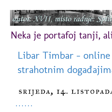
Neka je portafoj tanji, al
Libar Timbar - online
strahotnim događajima
srijeda, 14. listopad
˙˙˙˙˙˙