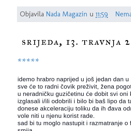
Objavila
Nada Magazin
u
11:59
Nema
srijeda, 13. travnja 
*****
idemo hrabro naprijed u još jedan dan u z
sve će to radni čovik preživit, žena pog
u neradničku guzičetinu će dobit svi oni
izglasali i/ili odobrili i bilo bi baš lipo d
donese akceleraciju toliku da ih đava odn
vole niti u njenu korist rade.
sad bi tu moglo nastupit i razmatranje 
smija