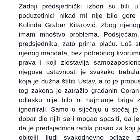
Zadnji predsjednički izbori su bili
poduzetinici nikad mi nije bilo gore
Kolinda Grabar Kitarović. Zbog njeno
imam mnoštvo problema. Podsjećam, 
predsjednika, zato prima plaću. Loš 
njenog mandata, bez potrebnog kvoruma. 
prava i koji zlostavlja samozaposle
njegove ustavnosti je svakako
trebal
koja je dužna štititi Ustav, a to je propu
tog zakona je zatražio građanin Goran 
odlasku nije bilo ni najmanje briga 
ignorilrali. Samo u siječnju u stečaj je
dobar dio njih se i mogao spasiti, da j
da je predsjednica radila posao za koji 
obitelji, ljudi svakodnevno odlaze 