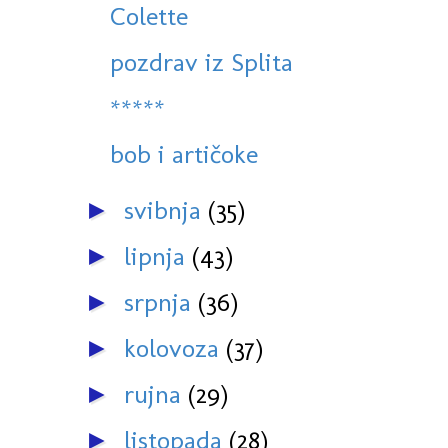
Colette
pozdrav iz Splita
*****
bob i artičoke
svibnja
(35)
►
lipnja
(43)
►
srpnja
(36)
►
kolovoza
(37)
►
rujna
(29)
►
listopada
(28)
►