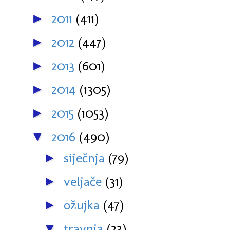
2011
(411)
►
2012
(447)
►
2013
(601)
►
2014
(1305)
►
2015
(1053)
►
2016
(490)
▼
siječnja
(79)
►
veljače
(31)
►
ožujka
(47)
►
travnja
(23)
▼