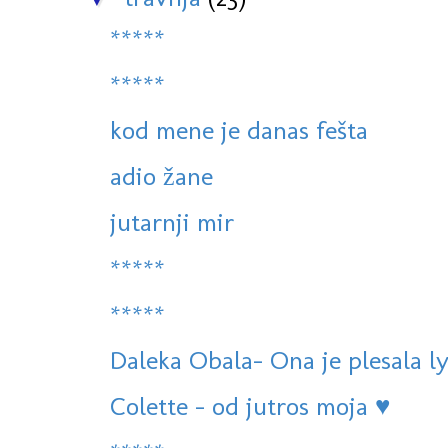
*****
*****
kod mene je danas fešta
adio žane
jutarnji mir
*****
*****
Daleka Obala- Ona je plesala l
Colette - od jutros moja ♥