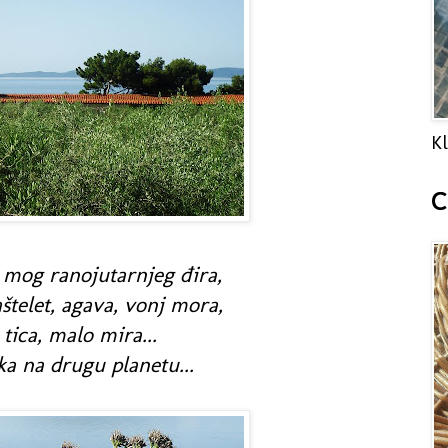
Kl
C
z mog ranojutarnjeg đira,
štelet, agava, vonj mora,
 tica, malo mira...
ka na drugu planetu...