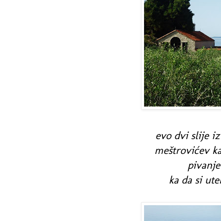
evo dvi slije i
meštrovićev ka
pivanje
ka da si ute