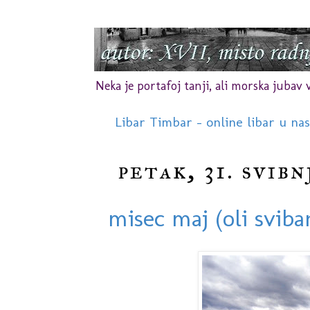
Neka je portafoj tanji, ali morska jubav vr
Libar Timbar - online libar u na
petak, 31. svibn
misec maj (oli sviba