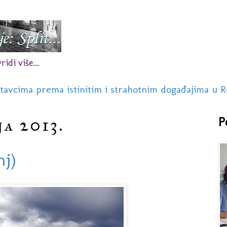
idi više...
stavcima prema istinitim i strahotnim događajima u R
ja 2013.
P
nj)