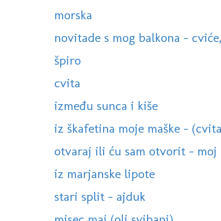
morska
novitade s mog balkona - cviće,
špiro
cvita
između sunca i kiše
iz škafetina moje maške - (cvita
otvaraj ili ću sam otvorit - moj 
iz marjanske lipote
stari split - ajduk
misec maj (oli svibanj)