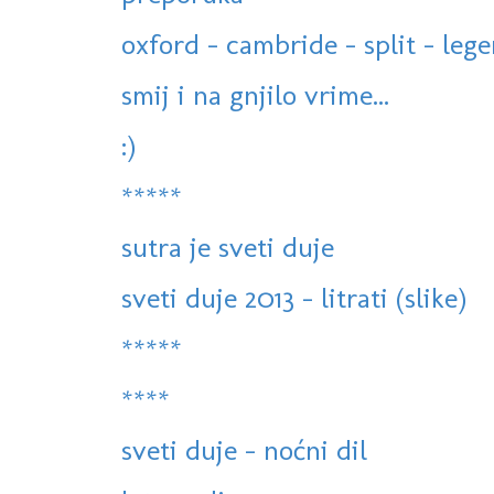
oxford - cambride - split - leg
smij i na gnjilo vrime...
:)
*****
sutra je sveti duje
sveti duje 2013 - litrati (slike)
*****
****
sveti duje - noćni dil