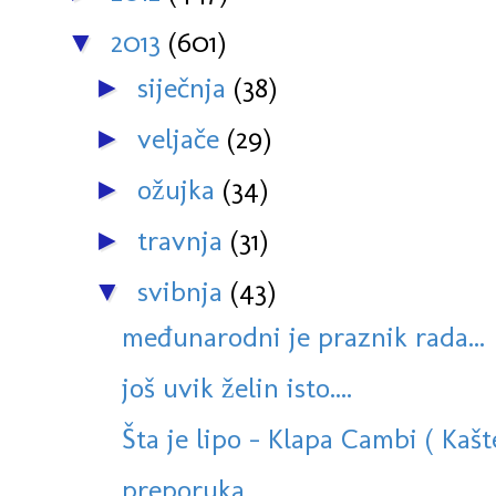
2013
(601)
▼
siječnja
(38)
►
veljače
(29)
►
ožujka
(34)
►
travnja
(31)
►
svibnja
(43)
▼
međunarodni je praznik rada...
još uvik želin isto....
Šta je lipo - Klapa Cambi ( Kaš
preporuka