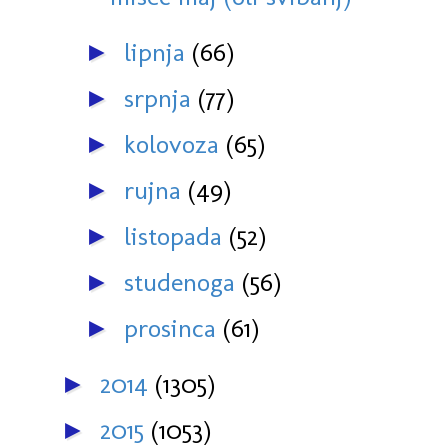
lipnja
(66)
►
srpnja
(77)
►
kolovoza
(65)
►
rujna
(49)
►
listopada
(52)
►
studenoga
(56)
►
prosinca
(61)
►
2014
(1305)
►
2015
(1053)
►