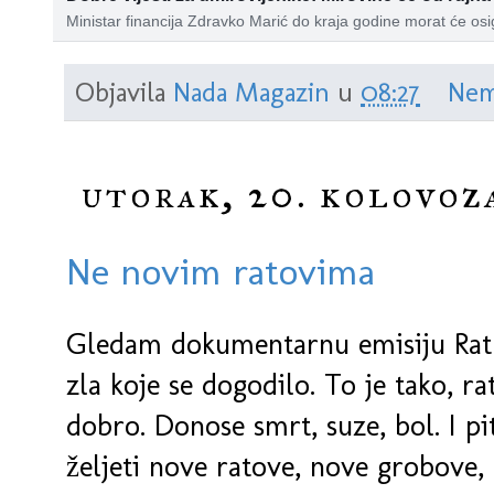
Ministar financija Zdravko Marić do kraja godine morat će osi
320 milijuna kuna za drugo redovno usklađivanje mirovina
Objavila
Nada Magazin
u
08:27
Nem
utorak, 20. kolovoza
Ne novim ratovima
Gledam dokumentarnu emisiju Rat p
zla koje se dogodilo. To je tako, r
dobro. Donose smrt, suze, bol. I p
željeti nove ratove, nove grobove,