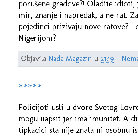
porušene gradove?! Oladite idioti,
mir, znanje i napredak, a ne rat. Za
pojedinci prizivaju nove ratove? I d
Nigerijom?
Objavila
Nada Magazin
u
21:19
Nema
*****
Policijoti usli u dvore Svetog Lovr
mogu uapsit jer ima imunitet. A di
tipkacici sta nije znala ni osobnu i