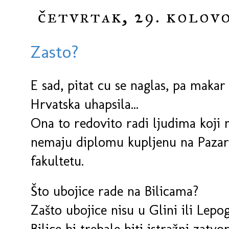
četvrtak, 29. kolovo
Zasto?
E sad, pitat cu se naglas, pa mak
Hrvatska uhapsila...
Ona to redovito radi ljudima koji
nemaju diplomu kupljenu na Pazaru
fakultetu.
Što ubojice rade na Bilicama?
Zašto ubojice nisu u Glini ili Lepo
Bilice bi trebale biti istražni zatv