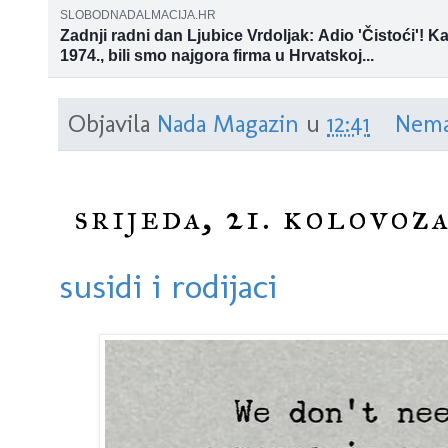
SLOBODNADALMACIJA.HR
Zadnji radni dan Ljubice Vrdoljak: Adio 'Čistoći'! 
1974., bili smo najgora firma u Hrvatskoj...
Ljubica Vrdoljak, šefica je Operativne službe
Objavila
Nada Magazin
u
12:41
Nema
srijeda, 21. kolovoza
susidi i rodijaci