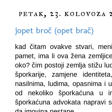
petak, 23. kolovoza 
jopet broč (opet brač)
kad čitam ovakve stvari, me
pamet, ima li ova žena zemljice
oko? čim postoji zemlja stižu lu
šporkarije, zamjene identitet
nasilnima, ludima, opasnima i ui
od nekoliko šporkaćuna u ins
šporkaćuna advokata napravi 
da imovina nestane...