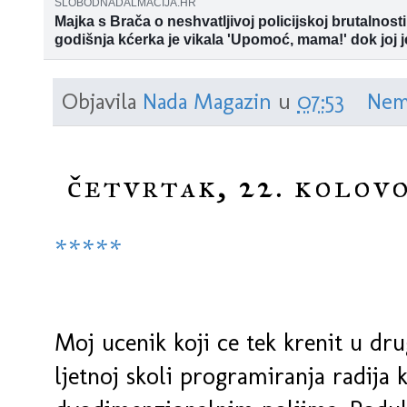
SLOBODNADALMACIJA.HR
Majka s Brača o neshvatljivoj policijskoj brutalnosti
godišnja kćerka je vikala 'Upomoć, mama!' dok joj j
koljeno na leđima i stavljao lisičine; Nemilim scenam
Tog dana u 15 sati kada sam otvorila vrata stana na koja je 
susjedi: Čuli smo vikanje i plakanje, a onda su ih
pokrenuo se slijed događaja za koji sam mislila da je nemoguć
Objavila
Nada Magazin
u
07:53
Nem
četvrtak, 22. kolovo
*****
Moj ucenik koji ce tek krenit u dru
ljetnoj skoli programiranja radija 