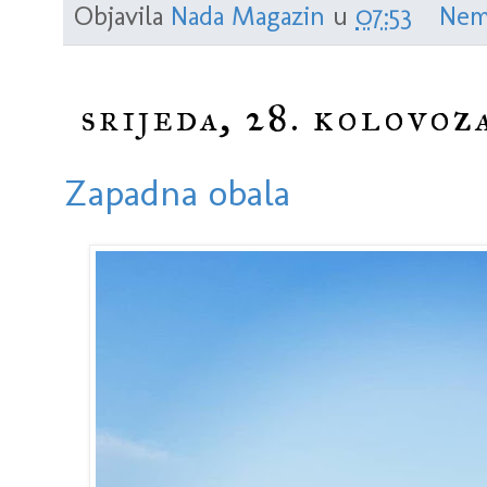
Objavila
Nada Magazin
u
07:53
Nem
srijeda, 28. kolovoz
Zapadna obala