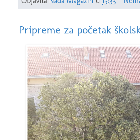
Objavila
Nada Magazin
u
15:33
Nema
bolnice. Patolog koji je obavljao obdukciju tvrdi da je Kristian V
Pripreme za početak škols