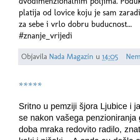
dvodimenzionalnim poljima. Poduke
platija od lovice koju je sam zara
za sebe i vrlo dobru buducnost...
#znanje_vrijedi
Objavila
Nada Magazin
u
14:05
Nem
*****
Sritno u pemziji šjora Ljubice i
se nakon vašega penzioniranja g
doba mraka redovito radilo, znat