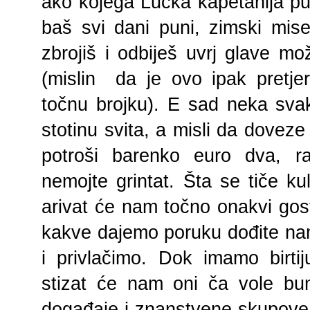
ako kojega Lučka kapetanija pus
baš svi dani puni, zimski mis
zbrojiš i odbiješ uvrj glave m
(mislin da je ovo ipak pretje
točnu brojku). E sad neka sva
stotinu svita, a misli da doveze
potroši barenko euro dva, ra
nemojte grintat. Šta se tiče ku
arivat će nam točno onakvi gos
kakve dajemo poruku dođite nam
i privlačimo. Dok imamo birt
stizat će nam oni ča vole bum
događaje i znanstvene skupove, 