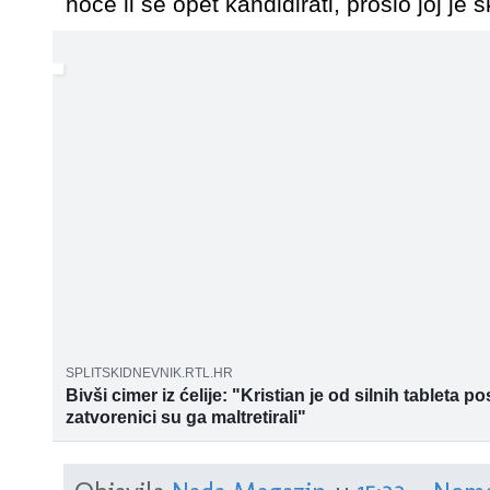
hoce li se opet kandidirati, proslo joj je
SPLITSKIDNEVNIK.RTL.HR
Bivši cimer iz ćelije: "Kristian je od silnih tableta p
zatvorenici su ga maltretirali"
Obdukcija na tijelu 18-godišnjeg Kristiana Vukasovića koji je
splitskoj bolnici, nakon što je u nju u komatoznom stanju dov
zatvora Bilice, pokazuje da je umro od straha, doznaju Vijesti.h