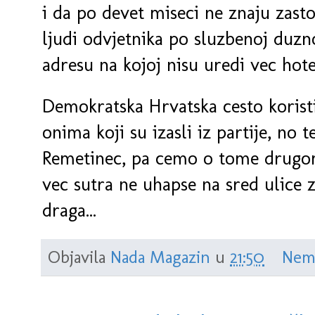
i da po devet miseci ne znaju zasto
ljudi odvjetnika po sluzbenoj duzno
adresu na kojoj nisu uredi vec hotel
Demokratska Hrvatska cesto koristi
onima koji su izasli iz partije, no 
Remetinec, pa cemo o tome drug
vec sutra ne uhapse na sred ulice z
draga...
Objavila
Nada Magazin
u
21:50
Nem