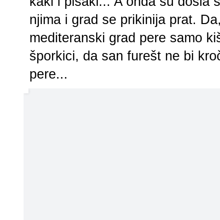
kaki i pišaki... A onda su došla s
njima i grad se prikinija prat. Da, 
mediteranski grad pere samo kiša
šporkici, da san furešt ne bi kro
pere...