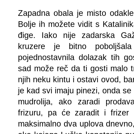
Zapadna obala je misto odakle
Bolje ih možete vidit s Katalini
đige. Iako nije zadarska Ga
kruzere je bitno poboljšala
pojednostavnila dolazak tih g
sad može reč da ti gosti malo t
njih neku kintu i ostavi ovod, b
je kad svi imaju pinezi, onda se 
mudrolija, ako zaradi prodav
frizuru, pa će zaradit i frizer
maksimalno dva uplova dnevno, a