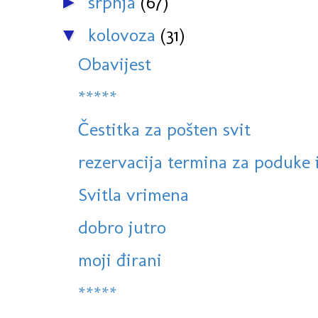
srpnja
(67)
►
kolovoza
(31)
▼
Obavijest
*****
Čestitka za pošten svit
rezervacija termina za poduke in
Svitla vrimena
dobro jutro
moji đirani
*****