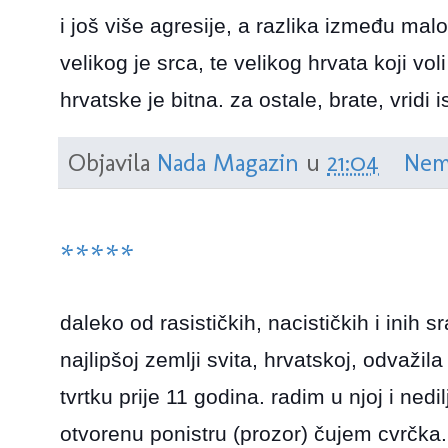
i još više agresije, a razlika između malo
velikog je srca, te velikog hrvata koji vol
hrvatske je bitna. za ostale, brate, vridi i
Objavila
Nada Magazin
u
21:04
Nem
*****
daleko od rasističkih, nacističkih i inih 
najlipšoj zemlji svita, hrvatskoj, odvaži
tvrtku prije 11 godina. radim u njoj i nedi
otvorenu ponistru (prozor) čujem cvrčka