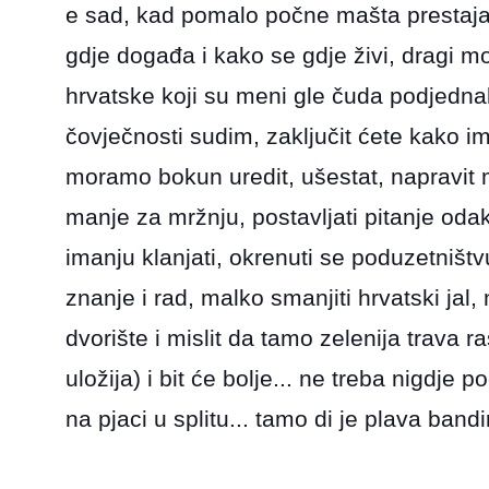
e sad, kad pomalo počne mašta prestajat 
gdje događa i kako se gdje živi, dragi moji
hrvatske koji su meni gle čuda podjedna
čovječnosti sudim, zaključit ćete kako
moramo bokun uredit, ušestat, napravit m
manje za mržnju, postavljati pitanje oda
imanju klanjati, okrenuti se poduzetništvu
znanje i rad, malko smanjiti hrvatski jal,
dvorište i mislit da tamo zelenija trava ra
uložija) i bit će bolje... ne treba nigdje poć
na pjaci u splitu... tamo di je plava bandir