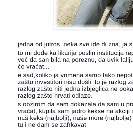
jedna od jutros, neka sve ide di zna, ja
to mi dođe ka likarija poslin institucija 
već da san bila na poreznu, da uvik falij
će vraćat...
e sad,koliko ja vrimena samo tako nepotre
zašto investitori nisu došli. to je razlog z
razlog zašto niti jedna izbjeglica ne poka
razlog zašto hrvati odlaze.
s obzirom da sam dokazala da sam u pra
vraćat, kupila sam jadro kekse na akciji i
naš keks (najbolji), naše more (najbolje)
tu i ne dam se zafrkavat