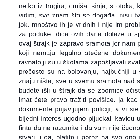
netko iz trogira, omiša, sinja, s otoka,
vidim, sve znam što se događa. nisu baš
jok. mnoštvo ih je vridnih i nije im prob
za poduke. dica ovih dana dolaze u spl
ovaj štrajk je zapravo sramota jer nam
koji nemaju legalno stečene dokumen
ravnatelji su u školama zapošljavali sva
prečesto su na bolovanju, najbučniji u š
znaju ništa, sve u svemu sramota nad
budete išli u štrajk da se zbornice oči
imat ćete pravo tražiti povišice. ja ka
dokumente prijavljujem policiji, a vi ste
bijedni interes ugodno pijuckali kavicu 
fintu da ne razumite i da vam nije čudn
stvari. i da, platite i porez na sve one 