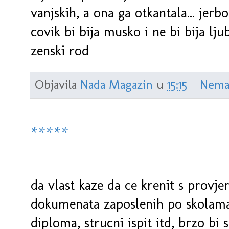
vanjskih, a ona ga otkantala... jer
covik bi bija musko i ne bi bija l
zenski rod
Objavila
Nada Magazin
u
15:15
Nema
*****
da vlast kaze da ce krenit s provj
dokumenata zaposlenih po skolama
diploma, strucni ispit itd, brzo bi s