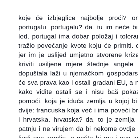
koje će izbjeglice najbolje proći? o
portugalu. portugalu? da. tu im neće bit
led. portugal ima dobar položaj i tolera
tražio povećanje kvote koju će primiti.
jer im je uslijed umjetno stvorene kriz
kriviti usiljene mjere štednje angel
dopuštala laži u njemačkom gospodarstv
ć
e sva prava kao i ostali građani EU, a ni
kako vidite ostali se i nisu baš pokazal
pomoći. koja je iduća zemlja u kojoj bi
dvije: francuska koja već i ima poveći bro
i hrvatska. hrvatska? da, to je zemlja 
patnju i ne virujem da bi nekome ovdje b
ljudi ove zemlje, a nešto bi mu i ova z