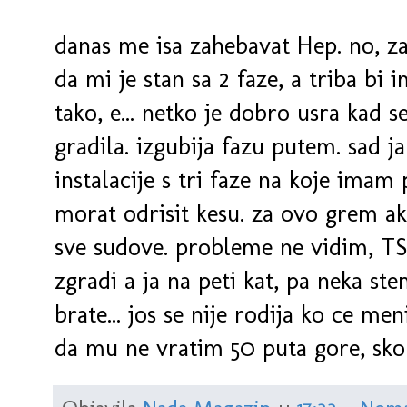
danas me isa zahebavat Hep. no, za
da mi je stan sa 2 faze, a triba bi i
tako, e... netko je dobro usra kad s
gradila. izgubija fazu putem. sad j
instalacije s tri faze na koje imam
morat odrisit kesu. za ovo grem ak
sve sudove. probleme ne vidim, TS 
zgradi a ja na peti kat, pa neka st
brate... jos se nije rodija ko ce men
da mu ne vratim 50 puta gore, sk