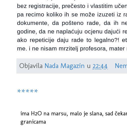
bez registracije, prečesto i vlastitim uč
pa recimo koliko ih se može izuzeti iz 
dokumente, da pošteno rade, da ih n
godine, da ne naplaćuju ocjenu dajući re
ako repeticije daju rade to legalno?! et
me. i ne nisam mrzitelj profesora, mater m
Objavila
Nada Magazin
u
22:44
Nem
*****
ima H2O na marsu, malo je slana, sad ček
granicama