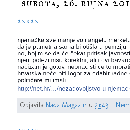
subota, 26. rujna 201
*****
njemačka sve manje voli angelu merkel..
da je pametna sama bi otišla u pemziju.
no, bojim se da će čekat pritisak javnosti
njeni potezi nisu korektni, ali i ovi bavarci
nacizam je gotov. neonacisti će to morati 
hrvatska neće biti logor za odabir radn
političare mi imali...
http://net.hr/…/nezadovoljstvo-u-njema
Objavila
Nada Magazin
u
21:43
Nem