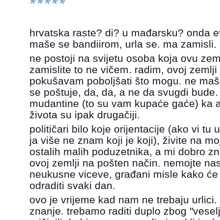
*****
hrvatska raste? di? u mađarsku? onda et
maše se bandiirom, urla se. ma zamisli.
ne postoji na svijetu osoba koja ovu zeml
zamislite to ne vičem. radim, ovoj zemlji 
pokušavam poboljšati što mogu. ne maš
se poštuje, da, da, a ne da svugdi bude.
mudantine (to su vam kupaće gaće) ka ame
života su ipak drugačiji.
p
olitičari bilo koje orijentacije (ako vi t
ja više ne znam koji je koji), živite na 
ostalih malih poduzetnika, a mi dobro zna
ovoj zemlji na pošten način. nemojte nas
neukusne viceve, građani misle kako će r
odraditi svaki dan.
ovo je vrijeme kad nam ne trebaju urlici.
znanje. trebamo raditi duplo zbog "veselj