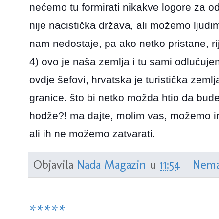
nećemo tu formirati nikakve logore za o
nije nacistička država, ali možemo ljudi
nam nedostaje, pa ako netko pristane, rij
4) ovo je naša zemlja i tu sami odlučuje
ovdje šefovi, hrvatska je turistička zem
granice. što bi netko možda htio da bud
hodže?! ma dajte, molim vas, možemo im
ali ih ne možemo zatvarati.
Objavila
Nada Magazin
u
11:54
Nema
*****