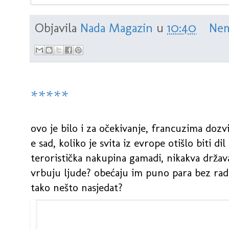
Objavila
Nada Magazin
u
10:40
Nem
*****
ovo je bilo i za očekivanje, francuzima dozvi
e sad, koliko je svita iz evrope otišlo biti di
teroristička nakupina gamadi, nikakva država
vrbuju ljude? obećaju im puno para bez ra
tako nešto nasjedat?