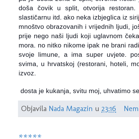
doša čovik u split, otvorija restoran.
slastičarnu itd. ako neka izbjeglica iz sir
mnoštvo obrazovanih i vrijednih ljudi, jo
prije nego naši ljudi koji uglavnom ček
mora. no nitko nikome ipak ne brani rad
svoje limune, a ima super uvjete. pos
svima, u hrvatskoj (restorani, hoteli, mot
izvoz.
dosta je kukanja, svitu moj, uhvatimo se
Objavila
Nada Magazin
u
23:16
Nem
*****