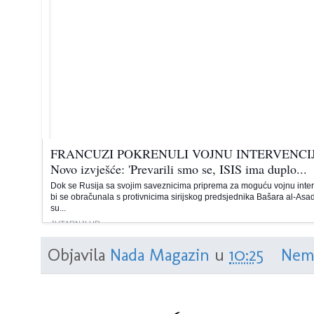
FRANCUZI POKRENULI VOJNU INTERVENCIJU
Novo izvješće: 'Prevarili smo se, ISIS ima duplo...
Dok se Rusija sa svojim saveznicima priprema za moguću vojnu inte
bi se obračunala s protivnicima sirijskog predsjednika Bašara al-As
su...
JUTARNJI.HR
Objavila
Nada Magazin
u
10:25
Nem