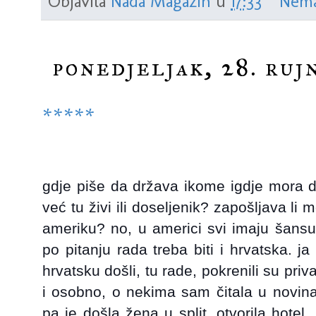
Objavila
Nada Magazin
u
17:33
Nema
ponedjeljak, 28. ruj
*****
gdje piše da država ikome igdje mora da
već tu živi ili doseljenik? zapošljava l
ameriku? no, u americi svi imaju šansu ra
po pitanju rada treba biti i hrvatska. j
hrvatsku došli, tu rade, pokrenili su pr
i osobno, o nekima sam čitala u novina
pa je došla žena u split, otvorila hotel. 