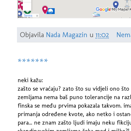
Objavila
Nada Magazin
u
11:02
Nema
*******
neki kažu:
zašto se vraćaju? zato što su vidjeli ono š
zemljama nema baš puno tolerancije na različ
finska se među prvima pokazala takvom. imaj
primanja određene kvote, ako netko i ostan
para... ne znam zašto ljudi imaju neku fikcij
skandinavskim zemljama čeka med i milko?! n