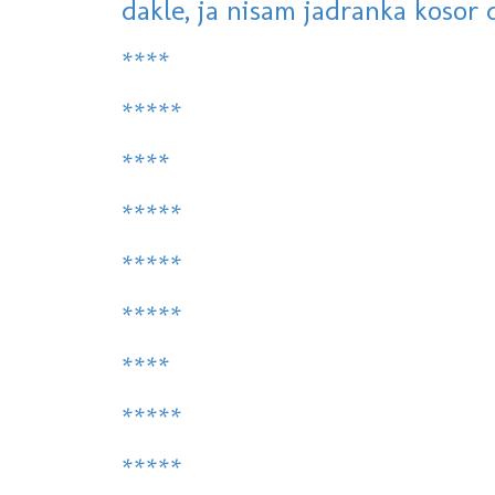
dakle, ja nisam jadranka kosor d
****
*****
****
*****
*****
*****
****
*****
*****