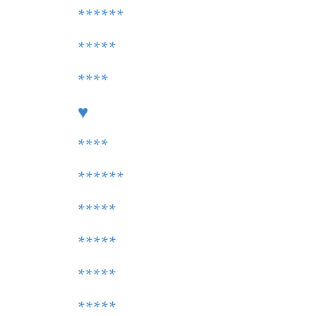
******
*****
****
♥
****
******
*****
*****
*****
*****