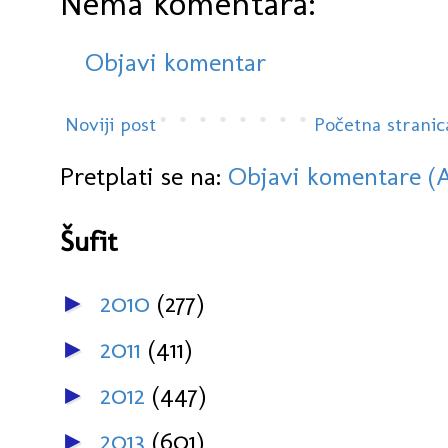
Nema komentara:
Objavi komentar
Noviji post
Početna stranic
Pretplati se na:
Objavi komentare (
Šufit
2010
(277)
►
2011
(411)
►
2012
(447)
►
2013
(601)
►