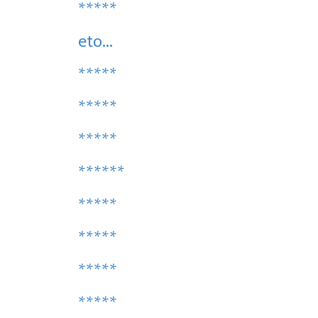
*****
eto...
*****
*****
*****
******
*****
*****
*****
*****