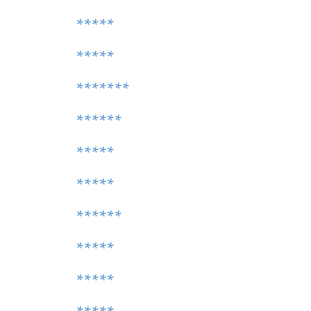
*****
*****
*******
******
*****
*****
******
*****
*****