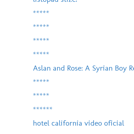
*****
*****
*****
*****
Aslan and Rose: A Syrian Boy R
*****
*****
******
hotel california video oficial