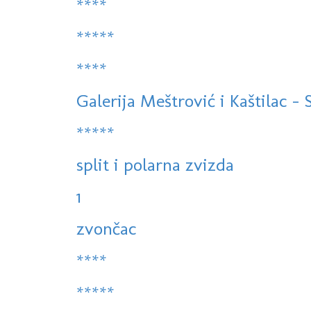
****
*****
****
Galerija Meštrović i Kaštilac - Sp
*****
split i polarna zvizda
1
zvončac
****
*****