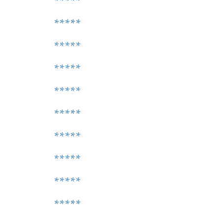
*****
*****
*****
*****
*****
*****
*****
*****
*****
*****