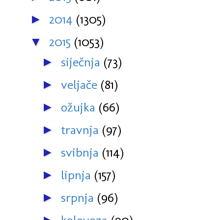
2014
(1305)
►
2015
(1053)
▼
siječnja
(73)
►
veljače
(81)
►
ožujka
(66)
►
travnja
(97)
►
svibnja
(114)
►
lipnja
(157)
►
srpnja
(96)
►