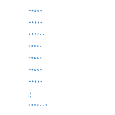
*****
*****
******
*****
*****
*****
*****
:(
*******