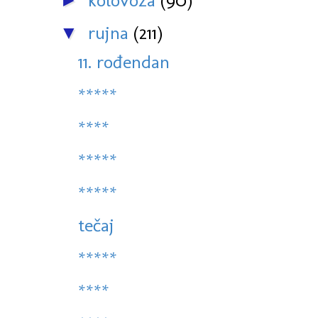
kolovoza
(90)
►
rujna
(211)
▼
11. rođendan
*****
****
*****
*****
tečaj
*****
****