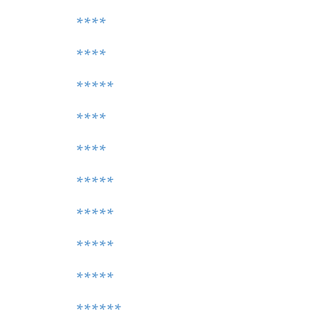
****
****
*****
****
****
*****
*****
*****
*****
******