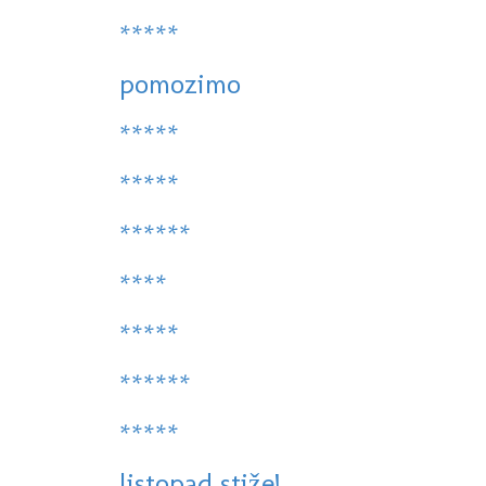
*****
pomozimo
*****
*****
******
****
*****
******
*****
listopad stiže!