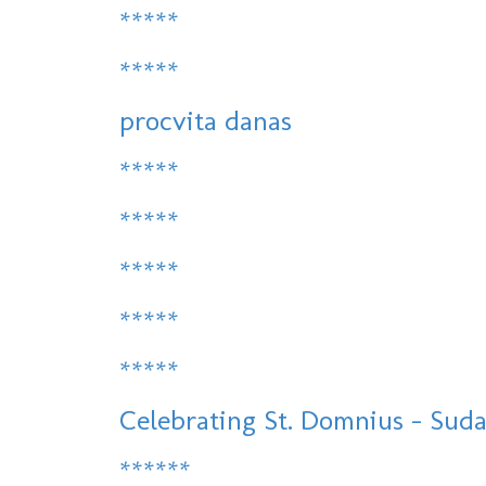
*****
*****
procvita danas
*****
*****
*****
*****
*****
Celebrating St. Domnius - Sudam
******