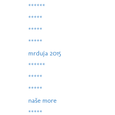
******
*****
*****
*****
mrduja 2015
******
*****
*****
naše more
*****