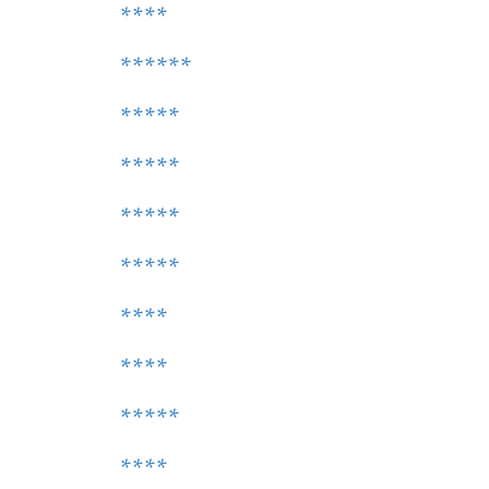
****
******
*****
*****
*****
*****
****
****
*****
****