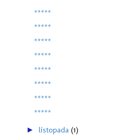
*****
*****
*****
*****
*****
*****
*****
*****
listopada
(1)
►