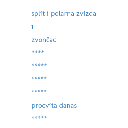
*****
split i polarna zvizda
1
zvončac
****
*****
*****
*****
procvita danas
*****