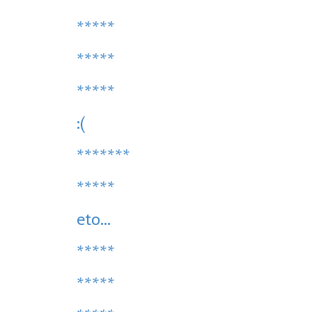
*****
*****
*****
:(
*******
*****
eto...
*****
*****