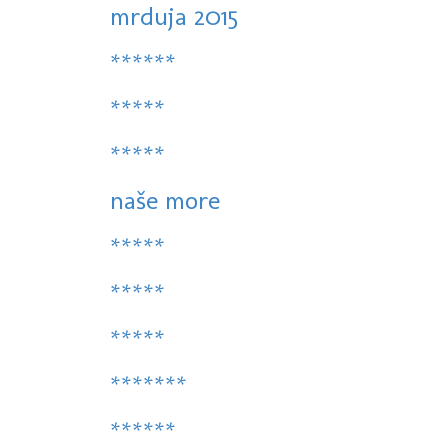
mrduja 2015
******
*****
*****
naše more
*****
*****
*****
*******
******