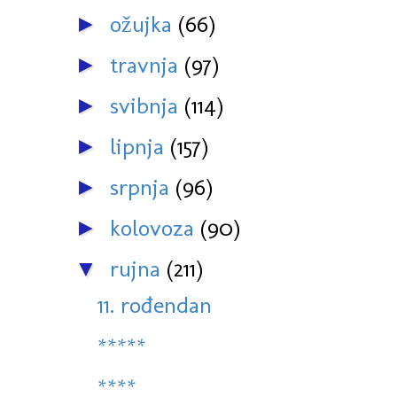
ožujka
(66)
►
travnja
(97)
►
svibnja
(114)
►
lipnja
(157)
►
srpnja
(96)
►
kolovoza
(90)
►
rujna
(211)
▼
11. rođendan
*****
****