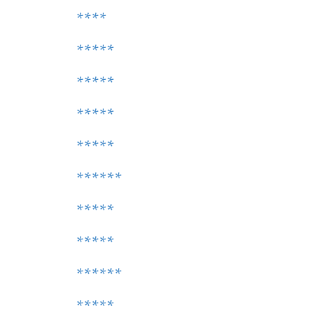
****
*****
*****
*****
*****
******
*****
*****
******
*****