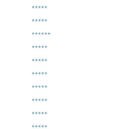
*****
*****
******
*****
*****
*****
*****
*****
*****
*****