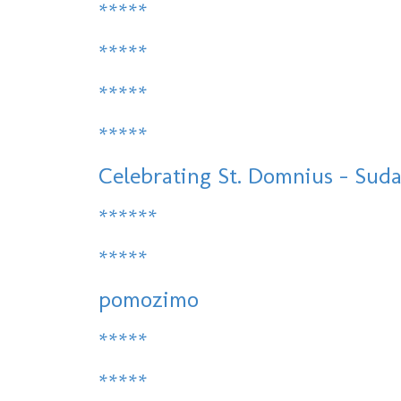
*****
*****
*****
*****
Celebrating St. Domnius - Sudam
******
*****
pomozimo
*****
*****