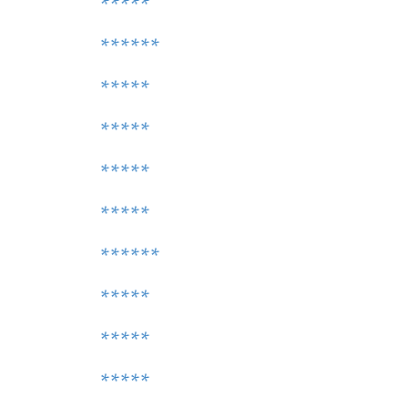
*****
******
*****
*****
*****
*****
******
*****
*****
*****