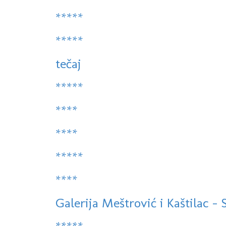
*****
*****
tečaj
*****
****
****
*****
****
Galerija Meštrović i Kaštilac - Sp