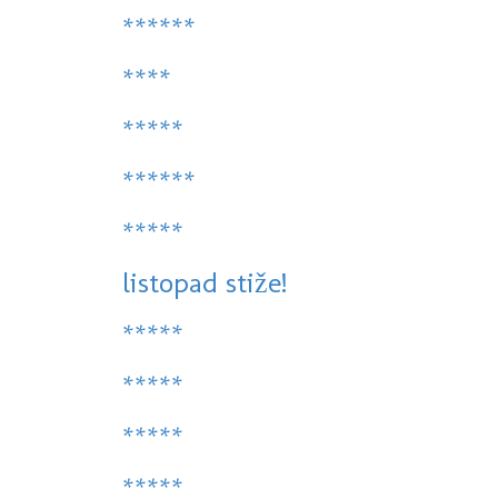
******
****
*****
******
*****
listopad stiže!
*****
*****
*****
*****