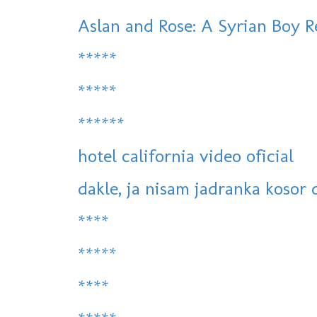
Aslan and Rose: A Syrian Boy R
*****
*****
******
hotel california video oficial
dakle, ja nisam jadranka kosor d
****
*****
****