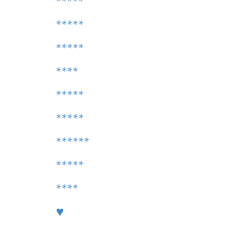
*****
*****
*****
****
*****
*****
******
*****
****
♥