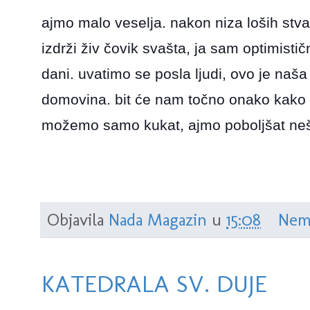
ajmo malo veselja. nakon niza loših stva
izdrži živ čovik svašta, ja sam optimisti
dani. uvatimo se posla ljudi, ovo je naš
domovina. bit će nam točno onako kako 
možemo samo kukat, ajmo poboljšat ne
Objavila
Nada Magazin
u
15:08
Nem
KATEDRALA SV. DUJE