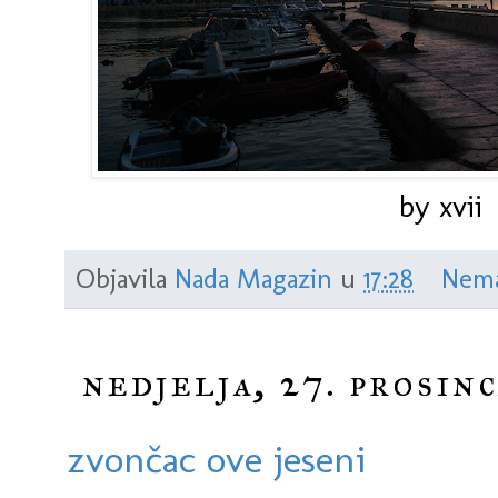
by xvii
Objavila
Nada Magazin
u
17:28
Nema
nedjelja, 27. prosinc
zvončac ove jeseni