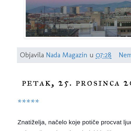
Objavila
Nada Magazin
u
07:28
Nem
petak, 25. prosinca 2
*****
Znatiželja, načelo koje potiče procvat lj