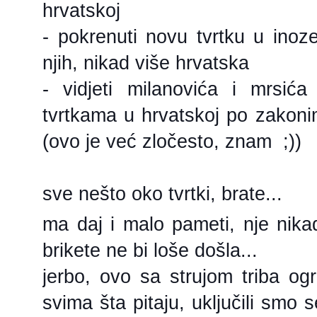
hrvatskoj
- pokrenuti novu tvrtku u ino
njih, nikad više hrvatska
- vidjeti milanovića i mrsića
tvrtkama u hrvatskoj po zakonim
(ovo je već zločesto, znam ;))
sve nešto oko tvrtki, brate...
ma daj i malo pameti, nje nik
brikete ne bi loše došla...
jerbo, ovo sa strujom triba ogr
svima šta pitaju, uključili smo 