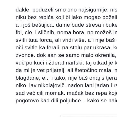
dakle, poduzeli smo ono najsigurnije, ni
niku bez repića koji bi lako mogao požel
a i još beštijica. da ne bude stresa i buke
fbi, cie, i sličnih, nema bora. ne možeš i
svitli tuta forca, ali vridi više. a i nije b
oči svitle ka ferali. na stolu par ukrasa, 
zvonce. dok san se samo malo okrenila,
vuč po kući i žderat narfski. taj otkad j
da mi je vet prijatelj, ali štetočino mala
blagdane, e... i tako, nije baš onaj s tjera
niko. lav nikolajevič. nađen lani jadan i 
sad već cili momak. mačak bez repa koje
pogotovo kad dili poljubce... kako se na