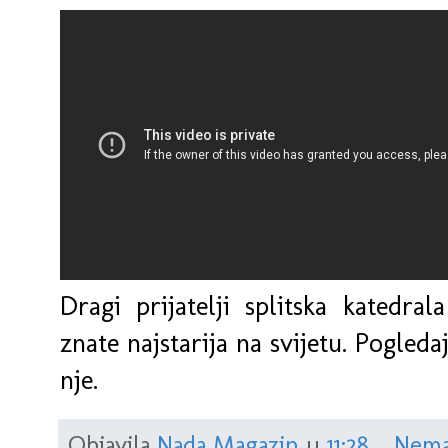
Dragi prijatelji splitska katedral
znate najstarija na svijetu. Pogled
nje.
Objavila
Nada Magazin
u
11:28
Nema