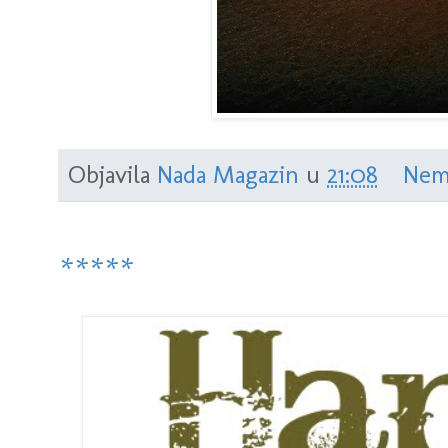
Objavila
Nada Magazin
u
21:08
Nem
*****