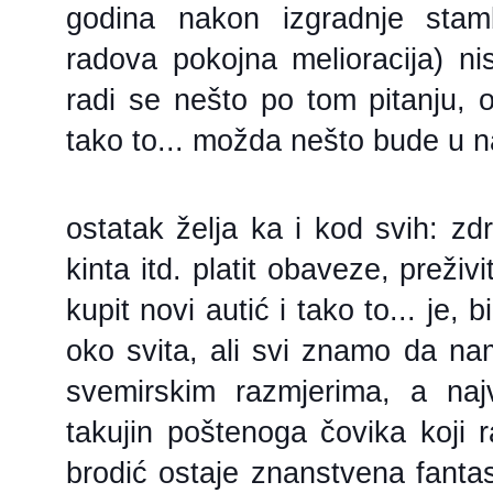
godina nakon izgradnje stam
radova pokojna melioracija) nis
radi se nešto po tom pitanju, o
tako to... možda nešto bude u n
ostatak želja ka i kod svih: zdr
kinta itd. platit obaveze, preživi
kupit novi autić i tako to... je, 
oko svita, ali svi znamo da na
svemirskim razmjerima, a naj
takujin poštenoga čovika koji r
brodić ostaje znanstvena fantast