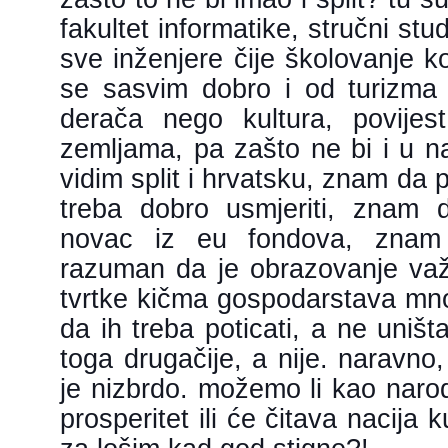
fakultet informatike, stručni stu
sve inženjere čije školovanje ko
se sasvim dobro i od turizma 
derača nego kultura, povijes
zemljama, pa zašto ne bi i u na
vidim split i hrvatsku, znam da p
treba dobro usmjeriti, znam
novac iz eu fondova, znam
razuman da je obrazovanje va
tvrtke kičma gospodarstava mnog
da ih treba poticati, a ne uništ
toga drugačije, a nije. naravno,
je nizbrdo. možemo li kao narod
prosperitet ili će čitava nacija k