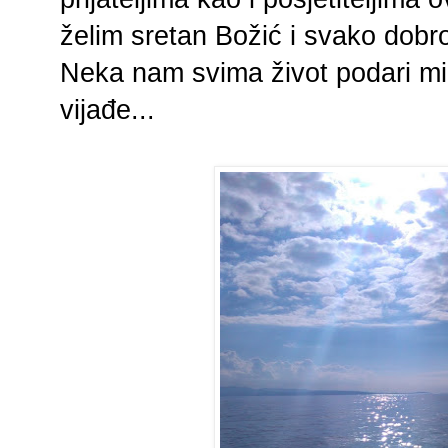
želim sretan Božić i svako dobr
Neka nam svima život podari mi
vijađe...