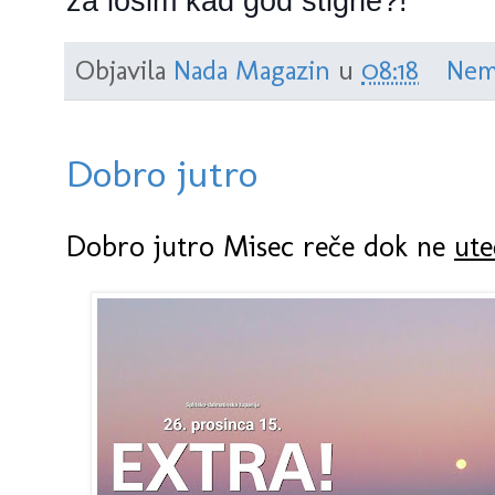
za lošim kad god stigne?!
Objavila
Nada Magazin
u
08:18
Nem
Dobro jutro
Dobro jutro Misec reče dok ne
ute