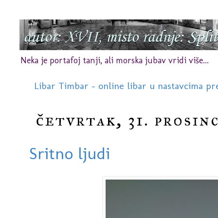
Neka je portafoj tanji, ali morska jubav vridi više...
Libar Timbar - online libar u nastavcima pr
četvrtak, 31. prosinc
Sritno ljudi