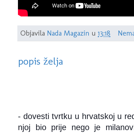
Objavila
Nada Magazin
u
13:18
Nema
popis želja
- dovesti tvrtku u hrvatskoj u r
njoj bio prije nego je milano