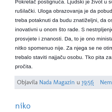
Pokretač postignuća. Ljudski je život u su
rušilački. Uloga obrazovanja je da pobu
treba potaknuti da budu znatiželjni, da 
inovativni u onom što rade. S nestrplje
prosvjete i znanosti. Da, to je ono minis
nitko spomenuo nije. Za njega se ne otim
trebalo staviti najjaču osobu. Tko pita 
pročita.
Objavila
Nada Magazin
u
19:56
Nem
niko