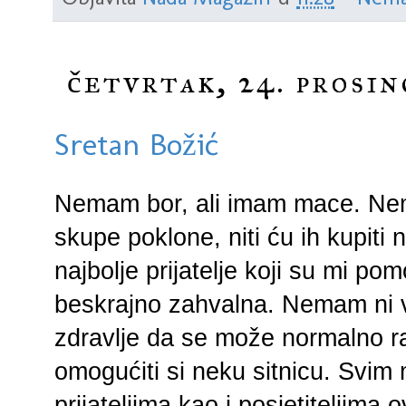
četvrtak, 24. prosin
Sretan Božić
Nemam bor, ali imam mace. N
skupe poklone, niti ću ih kupiti ni
najbolje prijatelje koji su mi p
beskrajno zahvalna. Nemam ni vel
zdravlje da se može normalno radi
omogućiti si neku sitnicu. Svim
prijateljima kao i posjetiteljima 