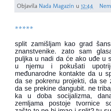
Objavila
Nada Magazin
u
12:44
Nem
*****
split zamišljam kao grad šans
znanstvenike. zato sam glasa
puljka u nadi da će ako uđe u 
u njemu i pokušati upotrij
međunarodne kontakte da u sp
da se pokrenu projekti, da se 
da se prekine dangubit. ne triba
ka u doba socijalizma, da
zemljama postoje tvornice sof
zašto to ne bi
imao i split? tu s