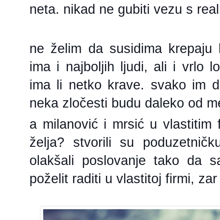
neta. nikad ne gubiti vezu s real
ne želim da susidima krepaju
ima i najboljih ljudi, ali i vrl
ima li netko krave. svako im 
neka zločesti budu daleko od m
a milanović i mrsić u vlastitim
želja? stvorili su poduzetničku
olakšali poslovanje tako da
poželit raditi u vlastitoj firmi, za