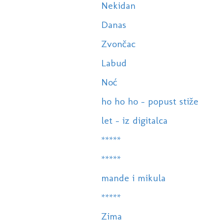
Nekidan
Danas
Zvončac
Labud
Noć
ho ho ho - popust stiže
let - iz digitalca
*****
*****
mande i mikula
*****
Zima