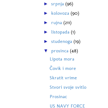
srpnja
(96)
►
kolovoza
(90)
►
rujna
(211)
►
listopada
(1)
►
studenoga
(19)
►
prosinca
(48)
▼
Lipota mora
Čovik i more
Skratit vrime
Stvori svoje svitlo
Prosinac
US NAVY FORCE