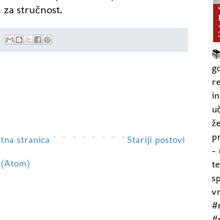
 za stručnost.

gd
re
in
uč
že
pr
tna stranica
Stariji postovi
- 
 (Atom)
t
s
v
#r
#