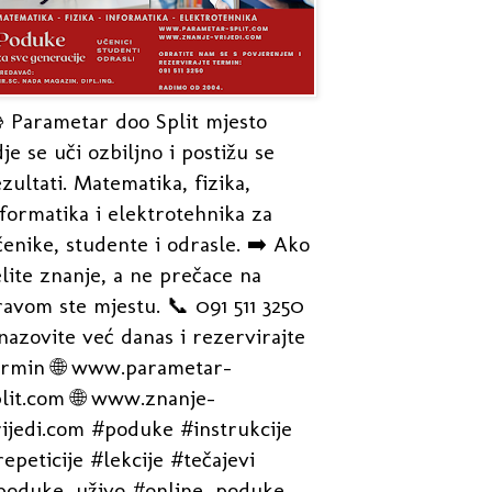
 Parametar doo Split mjesto
je se uči ozbiljno i postižu se
zultati. Matematika, fizika,
formatika i elektrotehnika za
enike, studente i odrasle. ➡️ Ako
lite znanje, a ne prečace na
avom ste mjestu. 📞 091 511 3250
nazovite već danas i rezervirajte
ermin 🌐 www.parametar-
plit.com 🌐 www.znanje-
rijedi.com #poduke #instrukcije
epeticije #lekcije #tečajevi
poduke_uživo #online_poduke