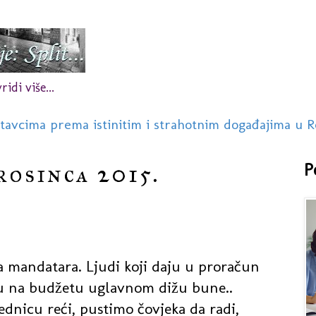
idi više...
stavcima prema istinitim i strahotnim događajima u R
rosinca 2015.
P
 mandatara. Ljudi koji daju u proračun
su na budžetu uglavnom dižu bune..
ednicu reći, pustimo čovjeka da radi,