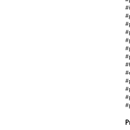
#
#
#
#
#
#
#
#f
#
#
#
#
#
P