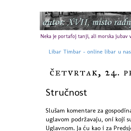
Neka je portafoj tanji, ali morska jubav vr
Libar Timbar - online libar u na
četvrtak, 24. p
Stručnost
Slušam komentare za gospodina
uglavom podržavaju, oni koji 
Uglavnom. Ja ću kao i za Predsj