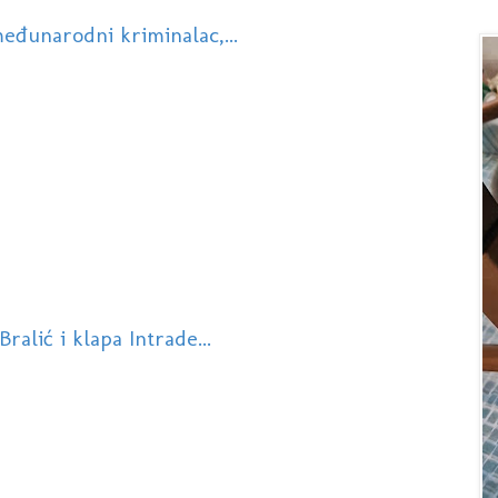
eđunarodni kriminalac,...
ralić i klapa Intrade...