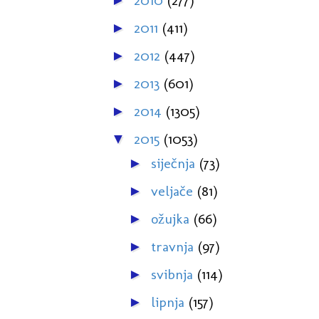
2010
(277)
►
2011
(411)
►
2012
(447)
►
2013
(601)
►
2014
(1305)
►
2015
(1053)
▼
siječnja
(73)
►
veljače
(81)
►
ožujka
(66)
►
travnja
(97)
►
svibnja
(114)
►
lipnja
(157)
►