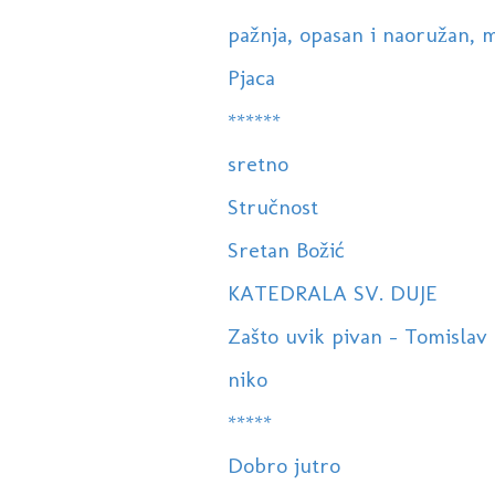
pažnja, opasan i naoružan, m
Pjaca
******
sretno
Stručnost
Sretan Božić
KATEDRALA SV. DUJE
Zašto uvik pivan - Tomislav B
niko
*****
Dobro jutro