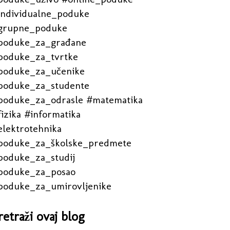
individualne_poduke
grupne_poduke
poduke_za_građane
poduke_za_tvrtke
poduke_za_učenike
poduke_za_studente
poduke_za_odrasle #matematika
izika #informatika
elektrotehnika
poduke_za_školske_predmete
poduke_za_studij
poduke_za_posao
poduke_za_umirovljenike
retraži ovaj blog