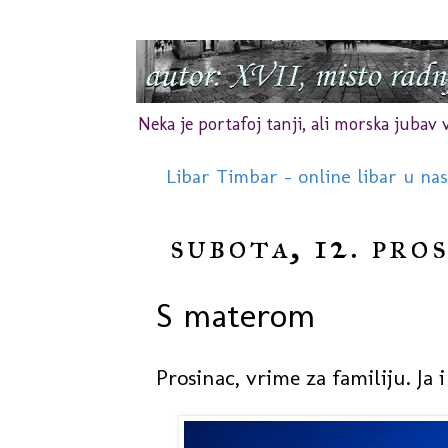
Neka je portafoj tanji, ali morska jubav vr
Libar Timbar - online libar u na
subota, 12. pro
S materom
Prosinac, vrime za familiju. Ja 