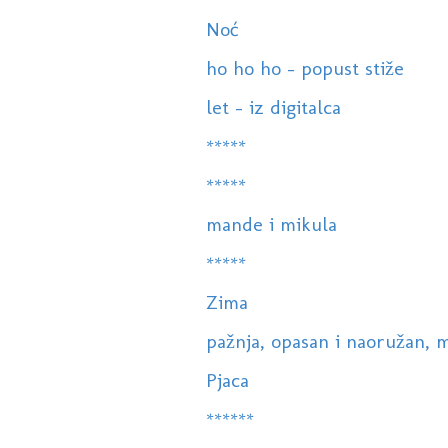
Noć
ho ho ho - popust stiže
let - iz digitalca
*****
*****
mande i mikula
*****
Zima
pažnja, opasan i naoružan, m
Pjaca
******