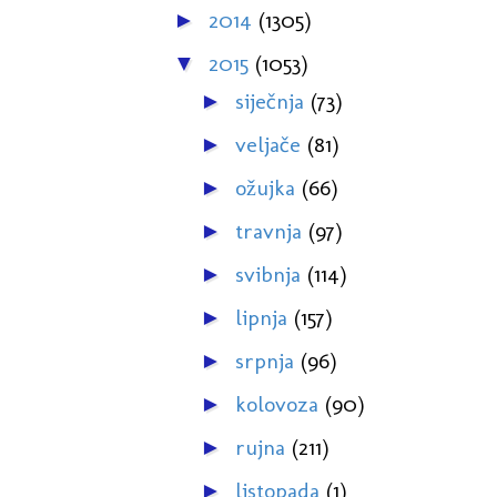
2014
(1305)
►
2015
(1053)
▼
siječnja
(73)
►
veljače
(81)
►
ožujka
(66)
►
travnja
(97)
►
svibnja
(114)
►
lipnja
(157)
►
srpnja
(96)
►
kolovoza
(90)
►
rujna
(211)
►
listopada
(1)
►