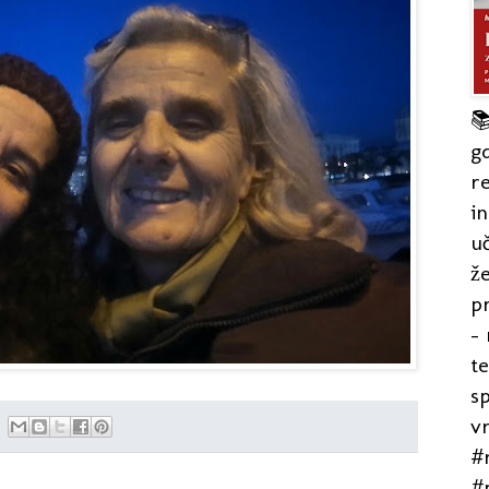

gd
re
in
uč
že
pr
- 
t
s
v
#r
#