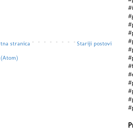
#
#
#
#
#
tna stranica
Stariji postovi
#
#
 (Atom)
#f
#
#
#
#
#
P