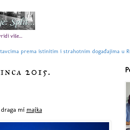
idi više...
stavcima prema istinitim i strahotnim događajima u R
sinca 2015.
P
i draga mi
majka