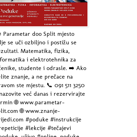
 Parametar doo Split mjesto
je se uči ozbiljno i postižu se
zultati. Matematika, fizika,
formatika i elektrotehnika za
enike, studente i odrasle. ➡️ Ako
lite znanje, a ne prečace na
avom ste mjestu. 📞 091 511 3250
nazovite već danas i rezervirajte
ermin 🌐 www.parametar-
plit.com 🌐 www.znanje-
rijedi.com #poduke #instrukcije
epeticije #lekcije #tečajevi
poduke_uživo #online_poduke