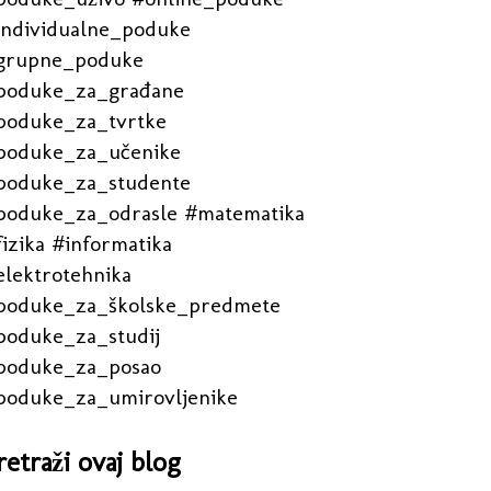
individualne_poduke
grupne_poduke
poduke_za_građane
poduke_za_tvrtke
poduke_za_učenike
poduke_za_studente
poduke_za_odrasle #matematika
izika #informatika
elektrotehnika
poduke_za_školske_predmete
poduke_za_studij
poduke_za_posao
poduke_za_umirovljenike
retraži ovaj blog