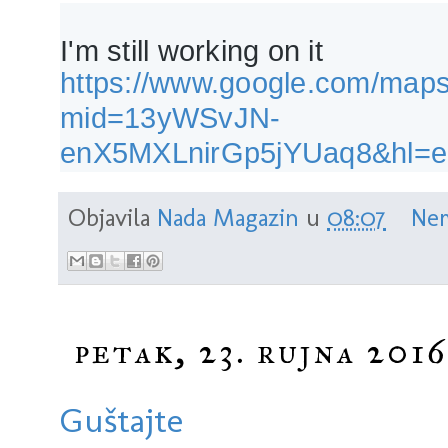
I'm still working on it
https://www.google.com/maps
mid=13yWSvJN-
enX5MXLnirGp5jYUaq8&hl=
Objavila
Nada Magazin
u
08:07
Nem
petak, 23. rujna 2016
Guštajte