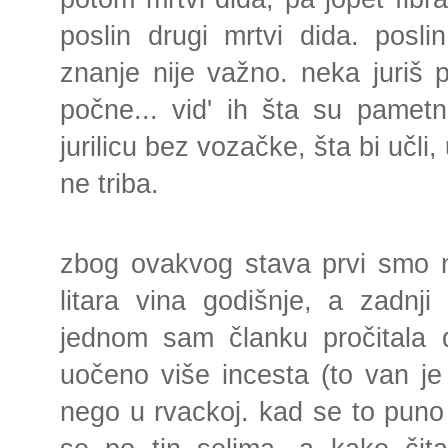
poslin drugi mrtvi dida. posl
znanje nije važno. neka juriš 
počne... vid' ih šta su pametn
jurilicu bez vozačke, šta bi učli,
ne triba.
zbog ovakvog stava prvi smo n
litara vina godišnje, a zadnji n
jednom sam članku pročitala d
uočeno više incesta (to van je
nego u rvackoj. kad se to puno i