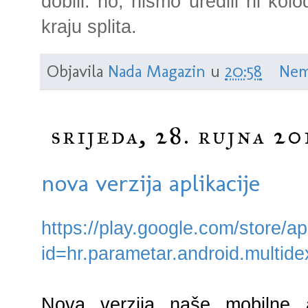
dobili. no, nismo uredili ni kol
kraju splita.
Objavila
Nada Magazin
u
20:58
Nem
srijeda, 28. rujna 20
nova verzija aplikacije
https://play.google.com/store/ap
id=hr.parametar.android.multide
Nova verzija naše mobilne a