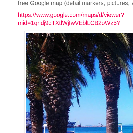
free Google map (detail markers, pictures, 
https://www.google.com/maps/d/viewer?
mid=1qndj9qTXtlWjIwVEblLCB2oWz5Y