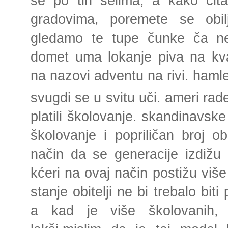
se po tin selima, a kako či
gradovima, poremete se obil
gledamo te tupe čunke ča ne 
domet uma lokanje piva na kva
na nazovi adventu na rivi. haml
svugdi se u svitu uči. ameri rad
platili školovanje. skandinavsk
školovanje i popriličan broj ob
način da se generacije izdižu -
kćeri na ovaj način postižu više 
stanje obitelji ne bi trebalo bit
a kad je više školovanih, ž