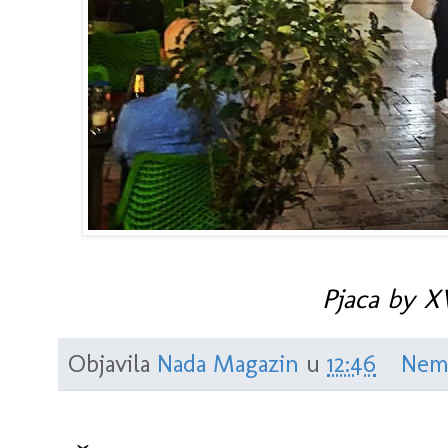
Pjaca by X
Objavila
Nada Magazin
u
12:46
Nem