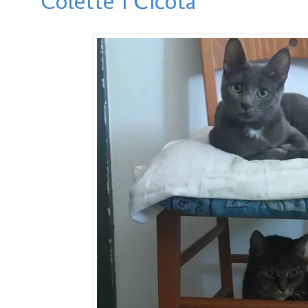
Colette i Ćićota