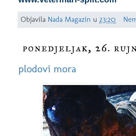
Objavila
Nada Magazin
u
23:20
Nem
ponedjeljak, 26. ruj
plodovi mora