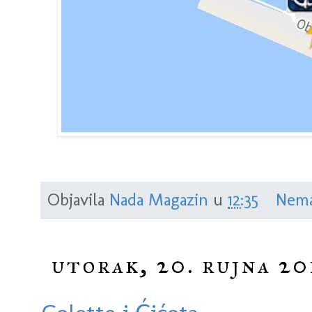
Objavila
Nada Magazin
u
12:35
Nema
utorak, 20. rujna 20