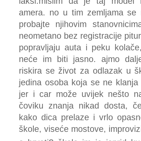
lakši.mislim da je taj model
amera. no u tim zemljama se 
probajte njihovim stanovnicim
neometano bez registracije pitur
popravljaju auta i peku kolače
neće im biti jasno. ajmo dalj
riskira se život za odlazak u šk
jedina osoba koja se ne klanja 
jer i car može uvijek nešto n
čoviku znanja nikad dosta, če
kako dica prelaze i vrlo opas
škole, viseće mostove, improviz