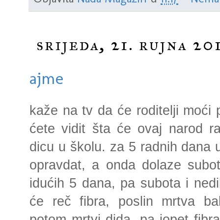
srijeda, 21. rujna 20
ajme
kaže na tv da će roditelji moći
ćete vidit šta će ovaj narod r
dicu u školu. za 5 radnih dana
opravdat, a onda dolaze subota
idućih 5 dana, pa subota i nedil
će reč fibra, poslin mrtva ba
potom mrtvi dida, pa jopet fibr