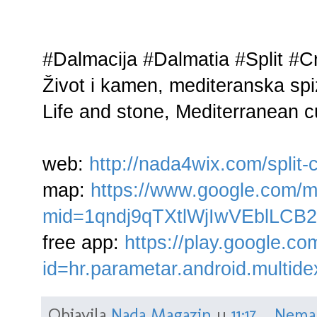
#Dalmacija #Dalmatia #Split #C
Život i kamen, mediteranska spi
Life and stone, Mediterranean cu
web:
http://nada4wix.com/split-c
map:
https://www.google.com/m
mid=1qndj9qTXtlWjIwVEblLCB
free app:
https://play.google.co
id=hr.parametar.android.multide
Objavila
Nada Magazin
u
11:17
Nema