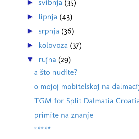
svibnja
(35)
►
lipnja
(43)
►
srpnja
(36)
►
kolovoza
(37)
►
rujna
(29)
▼
a što nudite?
o mojoj mobitelskoj na dalmaci
TGM for Split Dalmatia Croati
primite na znanje
*****