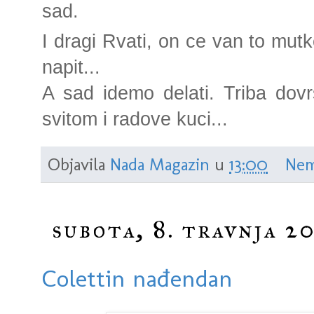
sad.
I dragi Rvati, on ce van to mutke,
napit...
A sad idemo delati. Triba dov
svitom i radove kuci...
Objavila
Nada Magazin
u
13:00
Nem
subota, 8. travnja 20
Colettin nađendan