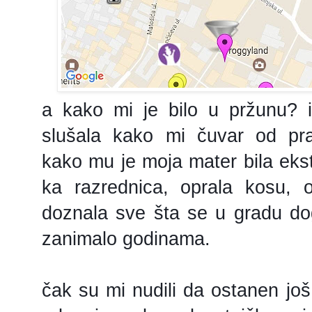
a kako mi je bilo u pržunu? i
slušala kako mi čuvar od pra
kako mu je moja mater bila ekst
ka razrednica, oprala kosu, 
doznala sve šta se u gradu do
zanimalo godinama.
čak su mi nudili da ostanen jo