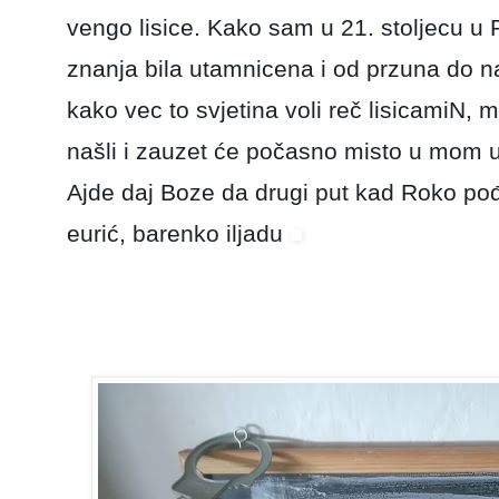
vengo lisice. Kako sam u 21. stoljecu u 
znanja bila utamnicena i od przuna do 
kako vec to svjetina voli reč lisicamiN, 
našli i zauzet će počasno misto u mom 
Ajde daj Boze da drugi put kad Roko pođ
eurić, barenko iljadu