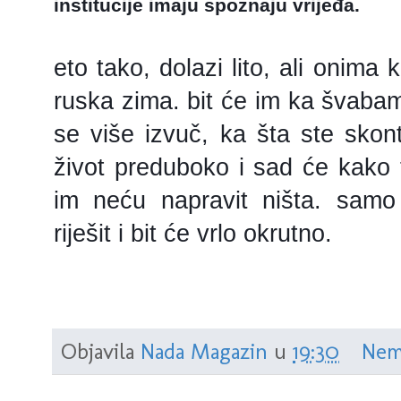
institucije imaju spoznaju vrijeđa.
eto tako, dolazi lito, ali onima k
ruska zima. bit će im ka švab
se više izvuč, ka šta ste skont
život preduboko i sad će kako 
im neću napravit ništa. sam
riješit i bit će vrlo okrutno.
Objavila
Nada Magazin
u
19:30
Nem