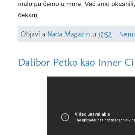
malo pa ćemo u more. Već smo okasnili,
čekam
Objavila
Nada Magazin
u
17:52
Nema
Dalibor Petko kao Inner Ci