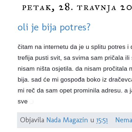
petak, 28. travnja 20
oli je bija potres?
čitam na internetu da je u splitu potres
trefija pusti svit, sa svima sam pričala ili
nisam ništa osjetila. da nisam pročitala n
bija. sad će mi gospođa boko iz dračevca 
mi reč da sam opet prominila adresu. a j
sve
Objavila
Nada Magazin
u
15:51
Nema