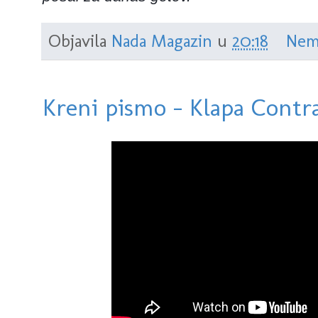
Objavila
Nada Magazin
u
20:18
Nem
Kreni pismo - Klapa Cont