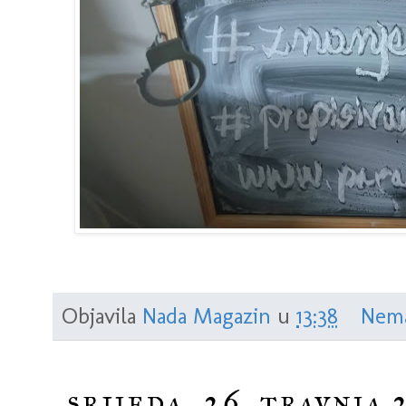
Objavila
Nada Magazin
u
13:38
Nema
srijeda, 26. travnja 