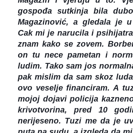
gospođa sutkinja bila dub
Magazinović, a gledala je 
Cak mi je narucila i psihijatra
znam kako se zovem. Borben
on tu nece pametan i norma
ludim. Tako sam jos normalna
pak mislim da sam skoz luda
ovo veselje financiram. A tu
mojoj dojavi policija kaznen
krivotvorina, pred 10 god
nerijeseno. Tuzi me da je u
puta na sudu, a izgleda da mi