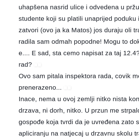
uhapšena nasrid ulice i odvedena u pržun
studente koji su platili unaprijed poduku 
zatvori (ovo ja ka Matos) jos duraju oli t
radila sam odmah popodne! Mogu to dok
e.... E sad, sta cemo napisat za
taj 12.4
rad?
Ovo sam pitala inspektora rada, covik me
prenerazeno...
Inace, nema u ovoj zemlji nitko nista k
drzava, ni dorh, nitko. U przun me strpa
gospođe koja tvrdi da je uvređena zato 
apliciranju na natjecaj u drzavnu skolu t