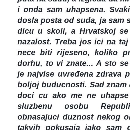
i onda sam uhapsena. Svak
dosla posta od suda, ja sam 
dicu u skoli, a Hrvatskoj se
nazalost. Treba jos ici na ta
nece biti rijeseno, koliko pr
dorhu, to vi znate... A sto s
je najvise uvređena zdrava 
boljoj buducnosti. Sad znam 
doci cu ako me ne uhapse
sluzbenu osobu Republ
obnasajuci duznost nekog ok
takvih pokusaja iako sam c