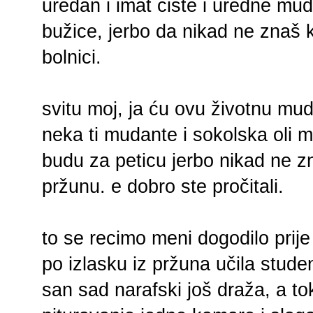
uredan i imat čiste i uredne mud
bužice, jerbo da nikad ne znaš 
bolnici.
svitu moj, ja ću ovu životnu mud
neka ti mudante i sokolska oli m
budu za peticu jerbo nikad ne z
pržunu. e dobro ste pročitali.
to se recimo meni dogodilo prije 
po izlasku iz pržuna učila stude
san sad narafski još draža, a tok