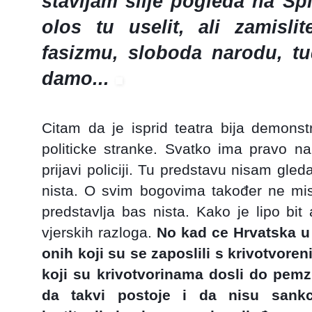
stavljam slije pogleda na Spl
olos tu uselit, ali zamisl
fasizmu, sloboda narodu, t
damo...
Citam da je isprid teatra bija demonst
politicke stranke. Svatko ima pravo n
prijavi policiji. Tu predstavu nisam gle
nista. O svim bogovima također ne misl
predstavlja bas nista. Kako je lipo bit
vjerskih razloga.
No kad ce Hrvatska u
onih koji su se zaposlili s krivotvore
koji su krivotvorinama dosli do pemz
da takvi postoje i da nisu sankc