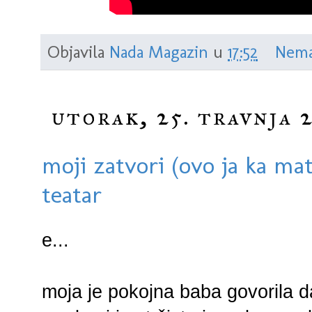
Objavila
Nada Magazin
u
17:52
Nema
utorak, 25. travnja 
moji zatvori (ovo ja ka mat
teatar
e...
moja je pokojna baba govorila da 