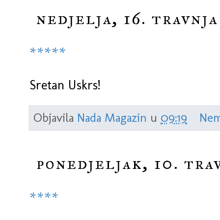
nedjelja, 16. travnja
*****
Sretan Uskrs!
Objavila
Nada Magazin
u
09:19
Nem
ponedjeljak, 10. tra
****