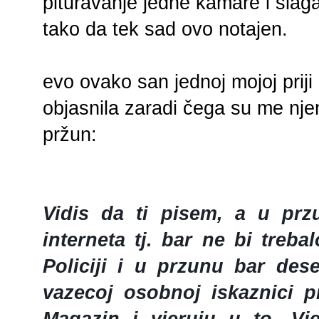
pituravanje jedne kamare i slaga
tako da tek sad ovo notajen.
evo ovako san jednoj mojoj priji č
objasnila zaradi čega su me nje
pržun:
Vidis da ti pisem, a u pr
interneta tj. bar ne bi treba
Policiji i u przunu bar des
vazecoj osobnoj iskaznici p
Magazin i vjeruju u to. Vj