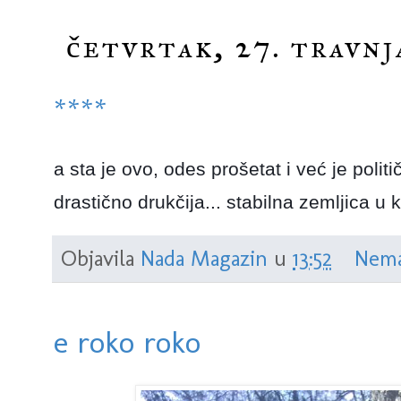
četvrtak, 27. travnj
****
a sta je ovo, odes prošetat i već je politi
drastično drukčija... stabilna zemljica u k
Objavila
Nada Magazin
u
13:52
Nema
e roko roko