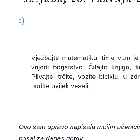
:)
Vježbajte matematiku, time vam j
vrijedi bogatstvo. Čitajte knjige,
Plivajte, trčite, vozite biciklu, u z
budite uvijek veseli
Ovo sam upravo napisala mojim učenicim
posal za danas gotov.