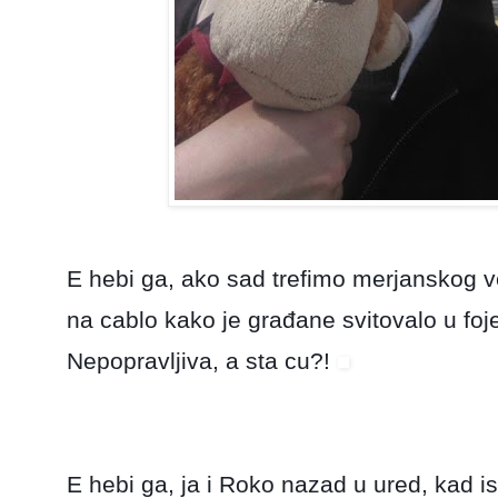
E hebi ga, ako sad trefimo merjanskog v
na cablo kako je građane svitovalo u foje
Nepopravljiva, a sta cu?!
E hebi ga, ja i Roko nazad u ured, kad is