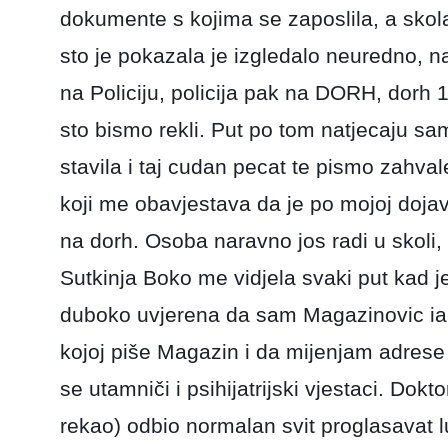
dokumente s kojima se zaposlila, a skola
sto je pokazala je izgledalo neuredno, na
na Policiju, policija pak na DORH, dorh 1
sto bismo rekli. Put po tom natjecaju sa
stavila i taj cudan pecat te pismo zahval
koji me obavjestava da je po mojoj dojav
na dorh. Osoba naravno jos radi u skoli,
Sutkinja Boko me vidjela svaki put kad 
duboko uvjerena da sam Magazinovic ia
kojoj piše Magazin i da mijenjam adrese
se utamniči i psihijatrijski vjestaci. Dok
rekao) odbio normalan svit proglasavat 