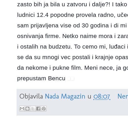
zasto bih ja bila u zatvoru i dalje?! I ta
ludnici 12.4 popodne provela radno, učeć
sam prijavljena vise od 30 godina i di mi 
osnivanja firme. Netko naime mora i zar
i ostalih na budzetu. To cemo mi, luđaci 
se da su mnogi vec postali i krajnje opas
da nekome i pukne film. Meni nece, ja 
prepustam Bencu
Objavila
Nada Magazin
u
08:07
Nem