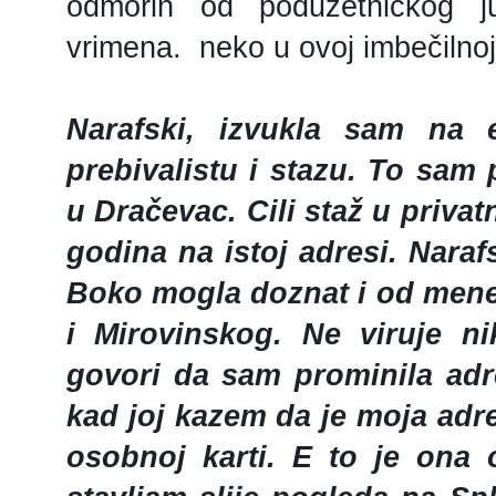
odmorin od poduzetničkog ju
vrimena. neko u ovoj imbečilnoj z
Narafski, izvukla sam na 
prebivalistu i stazu. To sam
u Dračevac. Cili staž u priva
godina na istoj adresi. Naraf
Boko mogla doznat i od mene
i Mirovinskog. Ne viruje n
govori da sam prominila adr
kad joj kazem da je moja adr
osobnoj karti. E to je ona 