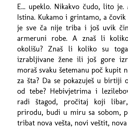
E... upeklo. Nikakvo čudo, lito je
Istina. Kukamo i grintamo, a čovik 
je sve ča nije triba i još uvik či
armeruni robe. A znaš li koliko 
okolišu? Znaš li koliko su toga
izrabljivane žene ili još gore izr
moraš svaku šetemanu poč kupit n
za šta? Da se pokazuješ u birtiji 
od tebe? Hebivjetrima i lezilebo
radi štagod, pročitaj koji liba
prirodu, budi u miru sa sobom, p
tribat nova vešta, novi veštit, nov