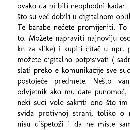
ovako da bi bili neophodni kadar.
što su već dobili u digitalnom obli
Te barabe nećete promijeniti. To 
to. Možete napraviti najnoviju o
kn za slike) i kupiti čitač u npr.
možete digitalno potpisivati ( sad
slati preko e komunikacije sve sud
postojeće predmete. Nešto va
odvjetnik ako mu date punomoć, n
neki suci vole sakriti ono što im 
sviđa protivnoj strani, toliko o 
nisu dišpetoži i da ne misle sam