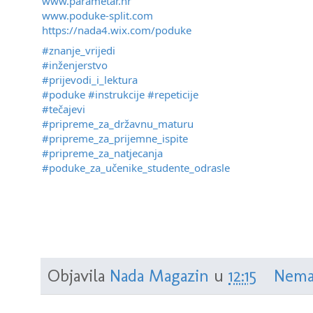
www.parametar.hr
www.poduke-split.com
https://nada4.wix.com/poduke
#znanje_vrijedi
#inženjerstvo
#prijevodi_i_lektura
#poduke
#instrukcije
#repeticije
#tečajevi
#pripreme_za_državnu_maturu
#pripreme_za_prijemne_ispite
#pripreme_za_natjecanja
#poduke_za_učenike_studente_odrasle
Objavila
Nada Magazin
u
12:15
Nema