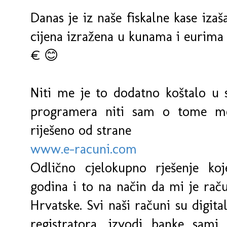
Danas je iz naše fiskalne kase iza
cijena izražena u kunama i eurim
€ 😊
Niti me je to dodatno koštalo u 
programera niti sam o tome mo
riješeno od strane
www.e-racuni.com
Odlično cjelokupno rješenje koj
godina i to na način da mi je ra
Hrvatske. Svi naši računi su digit
registratora, izvodi banke sami 