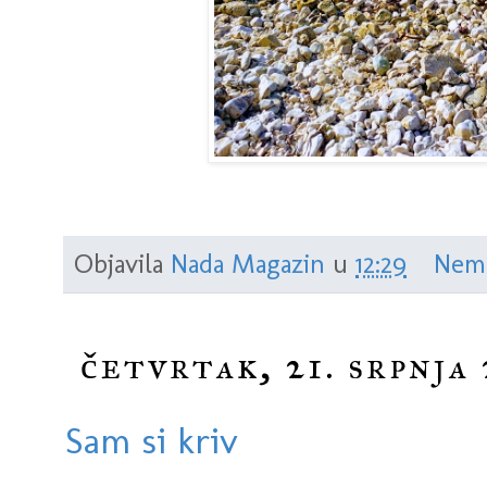
Objavila
Nada Magazin
u
12:29
Nem
četvrtak, 21. srpnja 
Sam si kriv