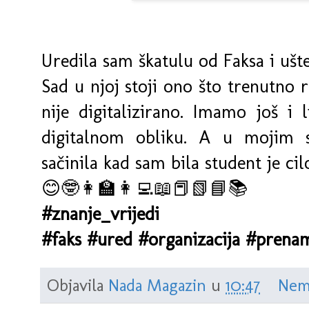
Uredila sam škatulu od Faksa i ušte
Sad u njoj stoji ono što trenutno 
nije digitalizirano. Imamo još i 
digitalnom obliku. A u mojim 
sačinila kad sam bila student je ci
😊🤓👩‍🏫👩‍💻📖📕📗📘📚
#znanje_vrijedi
#faks
#ured
#organizacija
#prena
Objavila
Nada Magazin
u
10:47
Nem