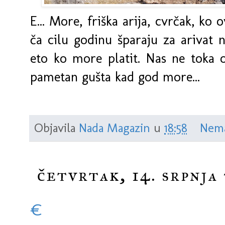
E... More, friška arija, cvrčak, ko 
ča cilu godinu šparaju za arivat 
eto ko more platit. Nas ne toka ot
pametan gušta kad god more...
Objavila
Nada Magazin
u
18:58
Nema
četvrtak, 14. srpnja
€