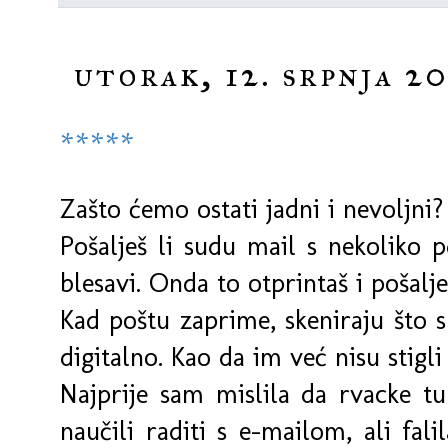
utorak, 12. srpnja 20
*****
Zašto ćemo ostati jadni i nevoljni?
Pošalješ li sudu mail s nekoliko 
blesavi. Onda to otprintaš i pošal
Kad poštu zaprime, skeniraju što s
digitalno. Kao da im već nisu stig
Najprije sam mislila da rvacke tu
naučili raditi s e-mailom, ali fal