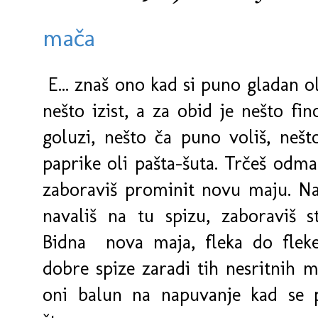
mača
E... znaš ono kad si puno gladan ol
nešto izist, a za obid je nešto fi
goluzi, nešto ča puno voliš, nešt
paprike oli pašta-šuta. Trčeš odma 
zaboraviš prominit novu maju. Nar
navališ na tu spizu, zaboraviš s
Bidna nova maja, fleka do fleke
dobre spize zaradi tih nesritnih m
oni balun na napuvanje kad se p