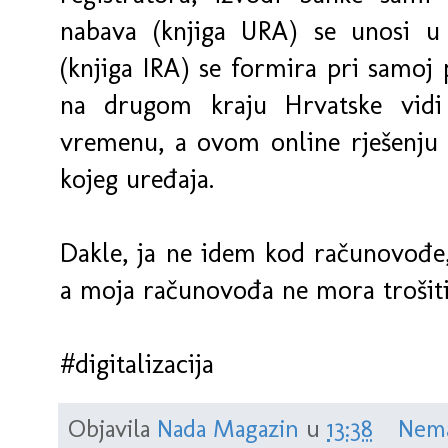
nabava (knjiga URA) se unosi u 
(knjiga IRA) se formira pri samoj
na drugom kraju Hrvatske vid
vremenu, a ovom online rješenju 
kojeg uređaja.
Dakle, ja ne idem kod računovođe
a moja računovođa ne mora trošiti
#digitalizacija
Objavila
Nada Magazin
u
13:38
Nema