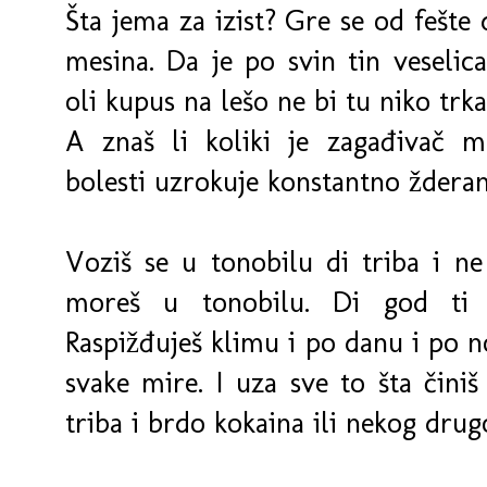
Šta jema za izist? Gre se od fešte
mesina. Da je po svin tin veseli
oli kupus na lešo ne bi tu niko trk
A znaš li koliki je zagađivač me
bolesti uzrokuje konstantno ždera
Voziš se u tonobilu di triba i ne 
moreš u tonobilu. Di god ti ć
Raspižđuješ klimu i po danu i po no
svake mire. I uza sve to šta činiš 
triba i brdo kokaina ili nekog drug