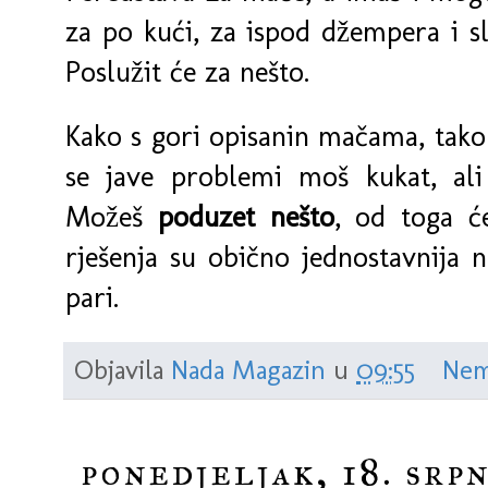
za po kući, za ispod džempera i sl
Poslužit će za nešto.
Kako s gori opisanin mačama, tako t
se jave problemi moš kukat, ali
Možeš
poduzet nešto
, od toga će
rješenja su obično jednostavnija n
pari.
Objavila
Nada Magazin
u
09:55
Nem
ponedjeljak, 18. srpn