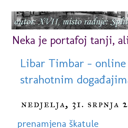
Neka je portafoj tanji, al
Libar Timbar - online
strahotnim događajima
nedjelja, 31. srpnja 
prenamjena škatule