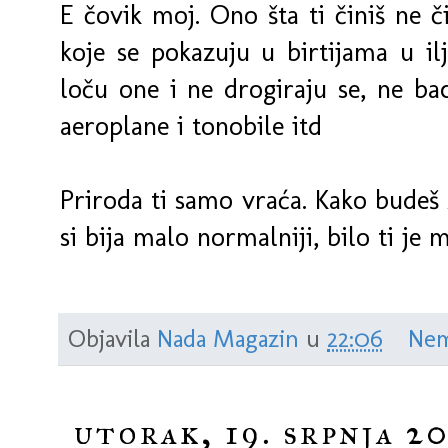
E čovik moj. Ono šta ti činiš ne či
koje se pokazuju u birtijama u il
loču one i ne drogiraju se, ne bac
aeroplane i tonobile itd
Priroda ti samo vraća. Kako budeš ži
si bija malo normalniji, bilo ti je 
Objavila
Nada Magazin
u
22:06
Nem
utorak, 19. srpnja 20