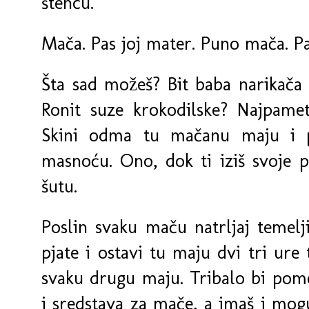
štencu.
Mača. Pas joj mater. Puno mača. P
Šta sad možeš? Bit baba narikača i
Ronit suze krokodilske? Najpamet
Skini odma tu mačanu maju i p
masnoću. Ono, dok ti iziš svoje p
šutu.
Poslin svaku maču natrljaj temelji
pjate i ostavi tu maju dvi tri ure 
svaku drugu maju. Tribalo bi po
i sredstava za mače, a imaš i mog