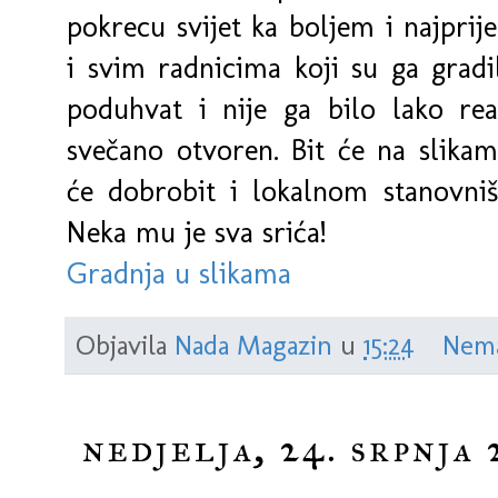
pokrecu svijet ka boljem i najprij
i svim radnicima koji su ga gradil
poduhvat i nije ga bilo lako rea
svečano otvoren. Bit će na slikam
će dobrobit i lokalnom stanovništ
Neka mu je sva srića!
Gradnja u slikama
Objavila
Nada Magazin
u
15:24
Nema
nedjelja, 24. srpnja 