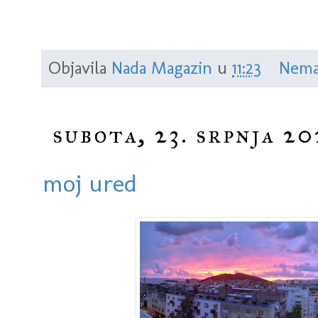
Objavila
Nada Magazin
u
11:23
Nema
subota, 23. srpnja 20
moj ured