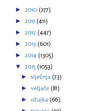
2010
(277)
►
2011
(411)
►
2012
(447)
►
2013
(601)
►
2014
(1305)
►
2015
(1053)
▼
siječnja
(73)
►
veljače
(81)
►
ožujka
(66)
►
travnja
(97)
►