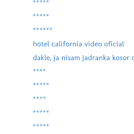
*****
*****
******
hotel california video oficial
dakle, ja nisam jadranka kosor d
****
*****
****
*****
*****