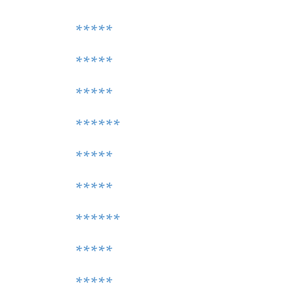
*****
*****
*****
******
*****
*****
******
*****
*****