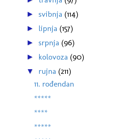
svibnja
(114)
►
lipnja
(157)
►
srpnja
(96)
►
kolovoza
(90)
►
rujna
(211)
▼
11. rođendan
*****
****
*****