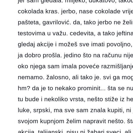
jer sam gledala. mlijeko, dukatovo, također
cokolada kras. jerbo, nase cokolade vrij
pašteta, gavrilović. da, tako jerbo ne že
testovima u važu. cedevita, a tako jeftina
gledaj akcije i možeš sve imati povoljno,
ja dobro prošla. jedino što na računu nije
oko njega sam imala poveće razmišljanje 
nemamo. žalosno, ali tako je. svi ga mog
hm? da je to nekako prominit... šta se n
tu bude i nekoliko vrsta, nešto stiže iz 
luke, srpski, ma sve sam znala kupiti, ni j
svojom kupnjom želim napravit nešto. šta
akcija, talijanski. nisu ni žabari sveci, 