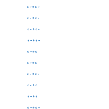
*****
*****
*****
*****
****
****
*****
****
****
*****