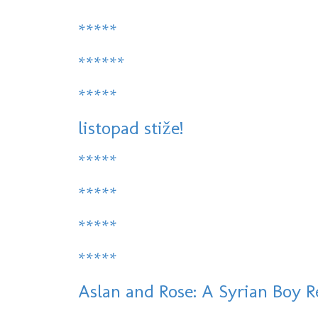
*****
******
*****
listopad stiže!
*****
*****
*****
*****
Aslan and Rose: A Syrian Boy R