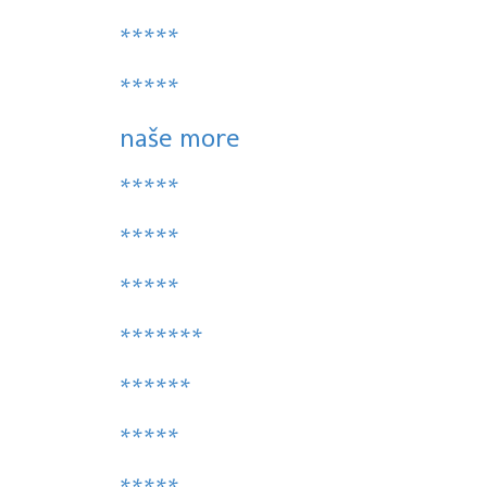
*****
*****
naše more
*****
*****
*****
*******
******
*****