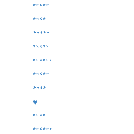
*****
****
*****
*****
******
*****
****
♥
****
******