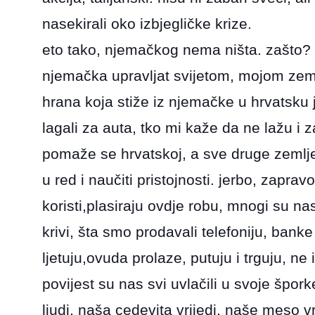
nasekirali oko izbjegličke krize.
eto tako, njemačkog nema ništa. zašto? 
njemačka upravljat svijetom, mojom ze
hrana koja stiže iz njemačke u hrvatsku j
lagali za auta, tko mi kaže da ne lažu i
pomaže se hrvatskoj, a sve druge zemlj
u red i naučiti pristojnosti. jerbo, zapra
koristi,plasiraju ovdje robu, mnogi su na
krivi, šta smo prodavali telefoniju, banke
ljetuju,ovuda prolaze, putuju i trguju, n
povijest su nas svi uvlačili u svoje špor
ljudi, naša cedevita vrijedi, naše meso vr