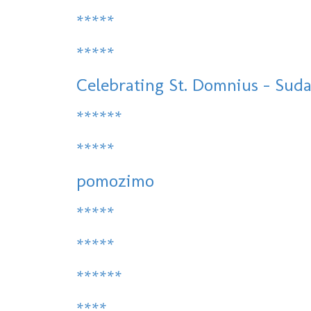
*****
*****
Celebrating St. Domnius - Sudam
******
*****
pomozimo
*****
*****
******
****