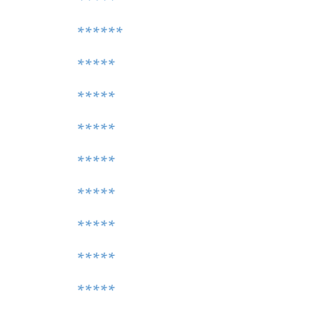
*****
******
*****
*****
*****
*****
*****
*****
*****
*****