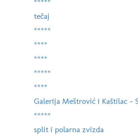
*****
tečaj
*****
****
****
*****
****
Galerija Meštrović i Kaštilac - Sp
*****
split i polarna zvizda