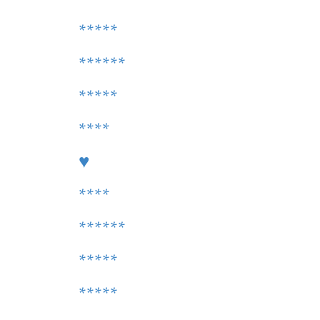
*****
******
*****
****
♥
****
******
*****
*****