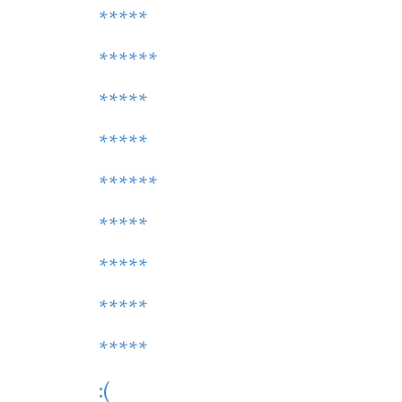
*****
******
*****
*****
******
*****
*****
*****
*****
:(