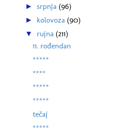
srpnja
(96)
►
kolovoza
(90)
►
rujna
(211)
▼
11. rođendan
*****
****
*****
*****
tečaj
*****