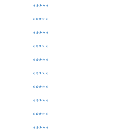
*****
*****
*****
*****
*****
*****
*****
*****
*****
*****