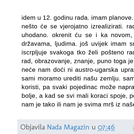
idem u 12. godinu rada. imam planove. 
nešto će se vjerojatno izrealizirati. r
uhodano. okrenit ću se i ka novom,
državama, ljudima. još uvijek imam sna
iscrpljuje svakoga tko želi pošteno ra
rad, obrazovanje, znanje, puno toga je 
neće nam doći ni austro-ugarska uprava
sami moramo urediti našu zemlju. sami.
koristi, pa svaki pojedinac može napra
bolje, a kad se svi mali koraci spoje, p
nam je tako ili nam je svima mrš iz naš
Objavila
Nada Magazin
u
07:46