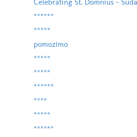
Celebrating St. Domnius - Sudam
******
*****
pomozimo
*****
*****
******
****
*****
******