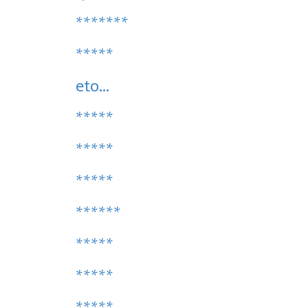
*******
*****
eto...
*****
*****
*****
******
*****
*****
*****