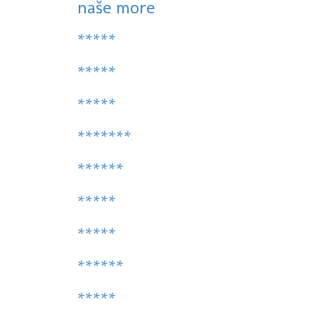
naše more
*****
*****
*****
*******
******
*****
*****
******
*****