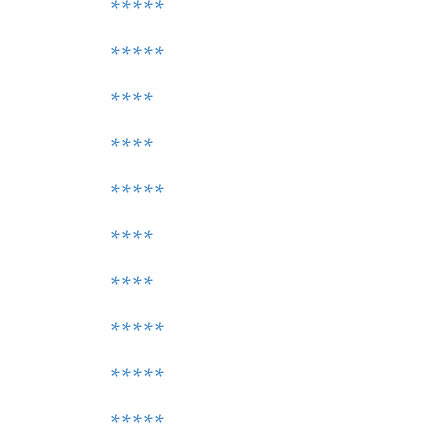
*****
*****
****
****
*****
****
****
*****
*****
*****