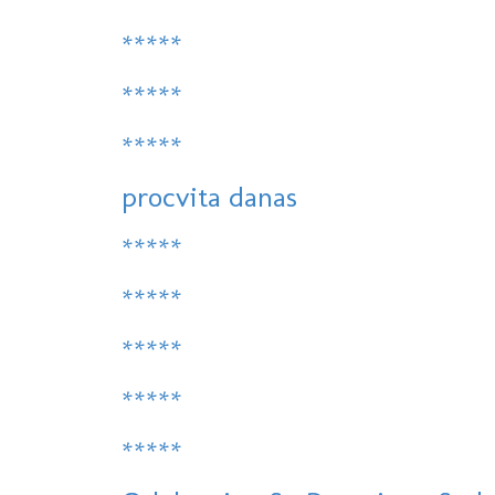
*****
*****
*****
procvita danas
*****
*****
*****
*****
*****