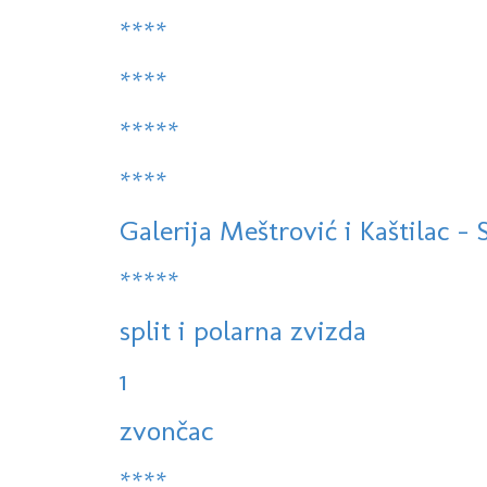
****
****
*****
****
Galerija Meštrović i Kaštilac - Sp
*****
split i polarna zvizda
1
zvončac
****