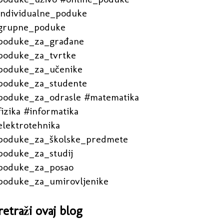
individualne_poduke
grupne_poduke
poduke_za_građane
poduke_za_tvrtke
poduke_za_učenike
poduke_za_studente
poduke_za_odrasle #matematika
izika #informatika
elektrotehnika
poduke_za_školske_predmete
poduke_za_studij
poduke_za_posao
poduke_za_umirovljenike
retraži ovaj blog