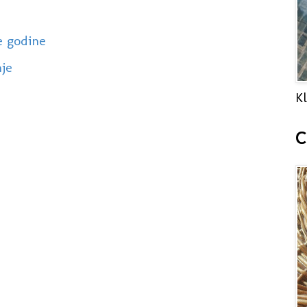
e godine
nje
Kl
C