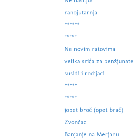
Ne nasilju!
ranojutarnja
******
*****
Ne novim ratovima
velika srića za penžjunate
susidi i rodijaci
*****
*****
jopet broč (opet brač)
Zvončac
Banjanje na Merjanu