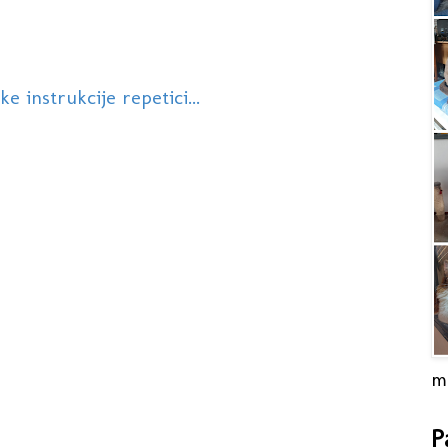
 instrukcije repetici...
m
P