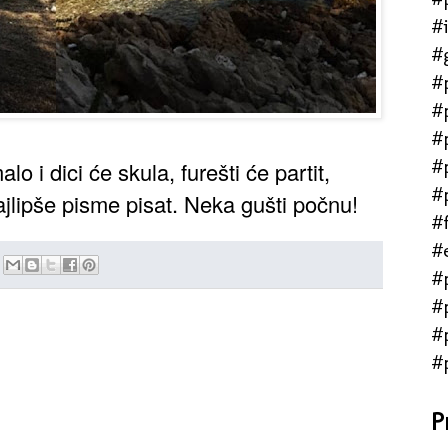
#
#
#
#
#
#
alo i dici će skula, furešti će partit,
#
ajlipše pisme pisat. Neka gušti počnu!
#f
#
#
#
#
#
P