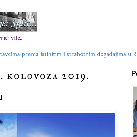
idi više...
stavcima prema istinitim i strahotnim događajima u R
. kolovoza 2019.
P
u