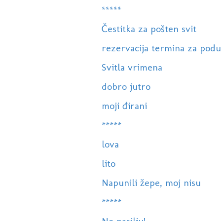
*****
Čestitka za pošten svit
rezervacija termina za poduke
Svitla vrimena
dobro jutro
moji đirani
*****
lova
lito
Napunili žepe, moj nisu
*****