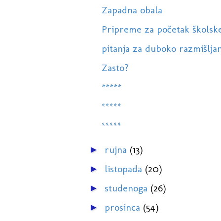
Zapadna obala
Pripreme za početak školsk
pitanja za duboko razmišlja
Zasto?
*****
*****
*****
rujna
(13)
►
listopada
(20)
►
studenoga
(26)
►
prosinca
(54)
►