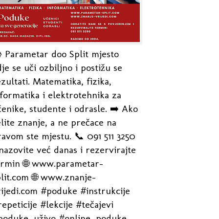
 Parametar doo Split mjesto
je se uči ozbiljno i postižu se
zultati. Matematika, fizika,
formatika i elektrotehnika za
enike, studente i odrasle. ➡️ Ako
lite znanje, a ne prečace na
avom ste mjestu. 📞 091 511 3250
nazovite već danas i rezervirajte
ermin 🌐 www.parametar-
plit.com 🌐 www.znanje-
rijedi.com #poduke #instrukcije
epeticije #lekcije #tečajevi
poduke_uživo #online_poduke