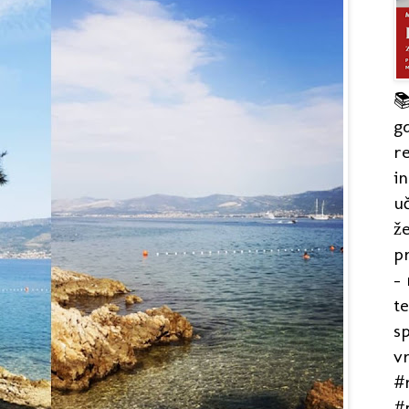

gd
re
in
uč
že
pr
- 
t
s
v
#r
#