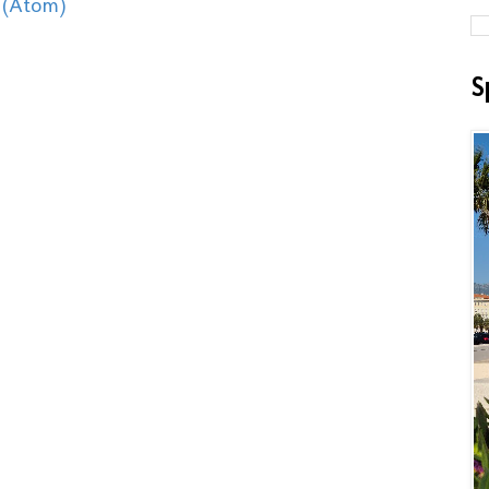
 (Atom)
S