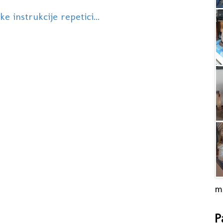
 instrukcije repetici...
m
P