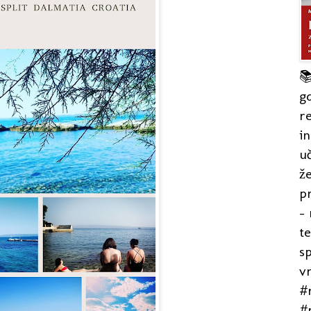

gd
re
in
uč
že
pr
- 
t
s
v
#r
#