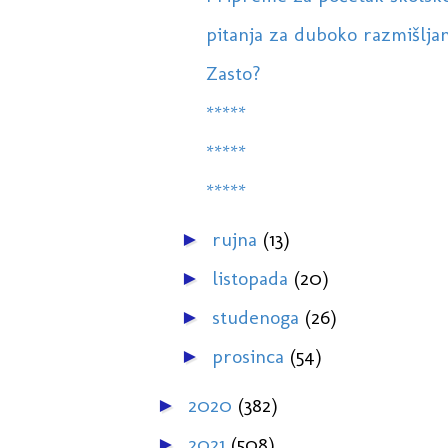
pitanja za duboko razmišlja
Zasto?
*****
*****
*****
rujna
(13)
►
listopada
(20)
►
studenoga
(26)
►
prosinca
(54)
►
2020
(382)
►
2021
(508)
►