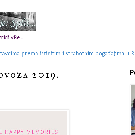
idi više...
stavcima prema istinitim i strahotnim događajima u R
ovoza 2019.
P