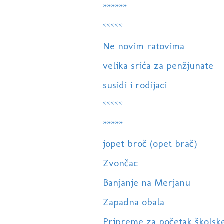
******
*****
Ne novim ratovima
velika srića za penžjunate
susidi i rodijaci
*****
*****
jopet broč (opet brač)
Zvončac
Banjanje na Merjanu
Zapadna obala
Pripreme za početak školsk