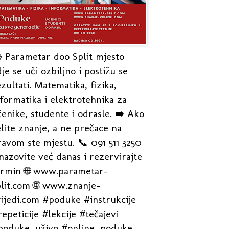
 Parametar doo Split mjesto
je se uči ozbiljno i postižu se
zultati. Matematika, fizika,
formatika i elektrotehnika za
enike, studente i odrasle. ➡️ Ako
lite znanje, a ne prečace na
avom ste mjestu. 📞 091 511 3250
nazovite već danas i rezervirajte
ermin 🌐 www.parametar-
plit.com 🌐 www.znanje-
rijedi.com #poduke #instrukcije
epeticije #lekcije #tečajevi
poduke_uživo #online_poduke