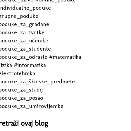
individualne_poduke
grupne_poduke
poduke_za_građane
poduke_za_tvrtke
poduke_za_učenike
poduke_za_studente
poduke_za_odrasle #matematika
izika #informatika
elektrotehnika
poduke_za_školske_predmete
poduke_za_studij
poduke_za_posao
poduke_za_umirovljenike
retraži ovaj blog