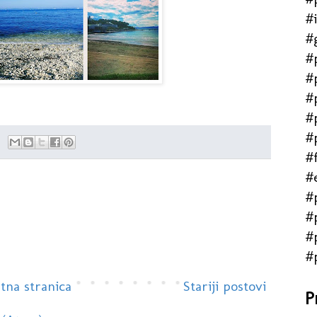
#
#
#
#
#
#
#
#f
#
#
#
#
#
tna stranica
Stariji postovi
P