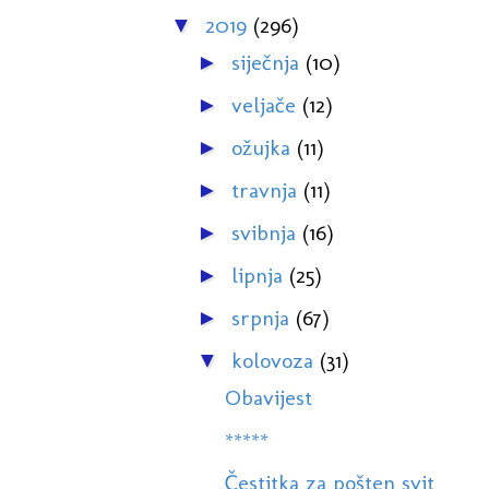
2019
(296)
▼
siječnja
(10)
►
veljače
(12)
►
ožujka
(11)
►
travnja
(11)
►
svibnja
(16)
►
lipnja
(25)
►
srpnja
(67)
►
kolovoza
(31)
▼
Obavijest
*****
Čestitka za pošten svit