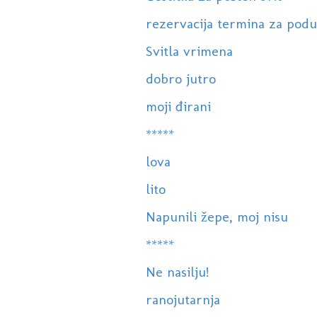
rezervacija termina za poduke
Svitla vrimena
dobro jutro
moji đirani
*****
lova
lito
Napunili žepe, moj nisu
*****
Ne nasilju!
ranojutarnja