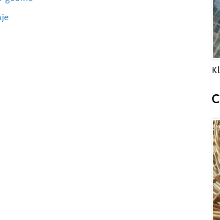
nje
Kl
C