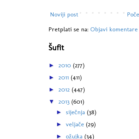
Noviji post
Poče
Pretplati se na:
Objavi komentare
Šufit
2010
(277)
►
2011
(411)
►
2012
(447)
►
2013
(601)
▼
siječnja
(38)
►
veljače
(29)
►
ožujka
(34)
►