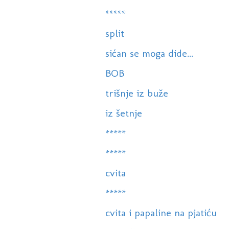
*****
split
sićan se moga dide...
BOB
trišnje iz buže
iz šetnje
*****
*****
cvita
*****
cvita i papaline na pjatiću