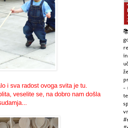

gd
re
in
uč
že
pr
lo i sva radost ovoga svita je tu.
- 
splita, veselite se, na dobro nam došla
t
sudamja...
s
v
#r
#