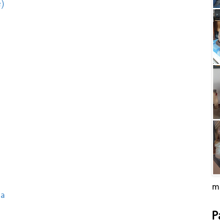
e)
m
a
P