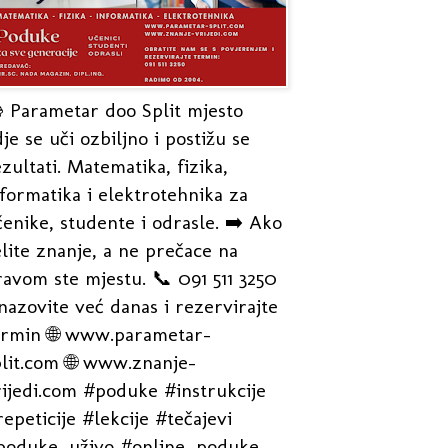
 Parametar doo Split mjesto
je se uči ozbiljno i postižu se
zultati. Matematika, fizika,
formatika i elektrotehnika za
enike, studente i odrasle. ➡️ Ako
lite znanje, a ne prečace na
avom ste mjestu. 📞 091 511 3250
nazovite već danas i rezervirajte
ermin 🌐 www.parametar-
plit.com 🌐 www.znanje-
rijedi.com #poduke #instrukcije
epeticije #lekcije #tečajevi
poduke_uživo #online_poduke