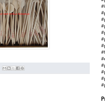
#
#
#
#
#
#
#
#f
#
#
#
#
#
P