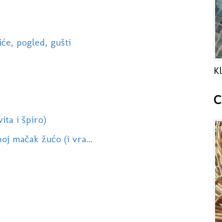
će, pogled, gušti
Kl
C
ita i špiro)
oj mačak žućo (i vra...