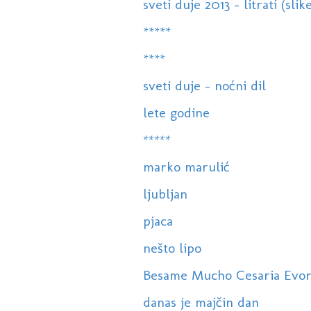
sveti duje 2013 - litrati (slik
*****
****
sveti duje - noćni dil
lete godine
*****
marko marulić
ljubljan
pjaca
nešto lipo
Besame Mucho Cesaria Evor
danas je majčin dan