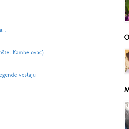
...
O
Kaštel Kambelovac)
legende veslaju
M