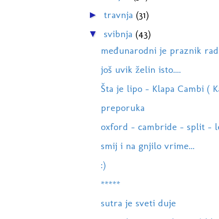
travnja
(31)
►
svibnja
(43)
▼
međunarodni je praznik rada
još uvik želin isto....
Šta je lipo - Klapa Cambi ( 
preporuka
oxford - cambride - split - 
smij i na gnjilo vrime...
:)
*****
sutra je sveti duje