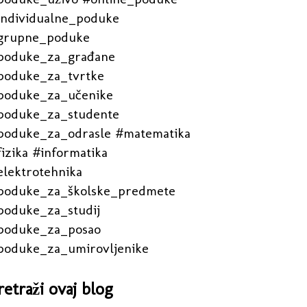
individualne_poduke
grupne_poduke
poduke_za_građane
poduke_za_tvrtke
poduke_za_učenike
poduke_za_studente
poduke_za_odrasle #matematika
izika #informatika
elektrotehnika
poduke_za_školske_predmete
poduke_za_studij
poduke_za_posao
poduke_za_umirovljenike
retraži ovaj blog