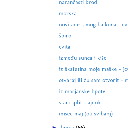
narančasti brod
morska
novitade s mog balkona - cvi
špiro
cvita
između sunca i kiše
iz škafetina moje maške - (cv
otvaraj ili ću sam otvorit - m
iz marjanske lipote
stari split - ajduk
misec maj (oli svibanj)
lipnja
(66)
►