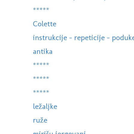
*****
Colette
instrukcije - repeticije - poduke
antika
*****
*****
*****
ležaljke
ruže
mirišu jorgovani