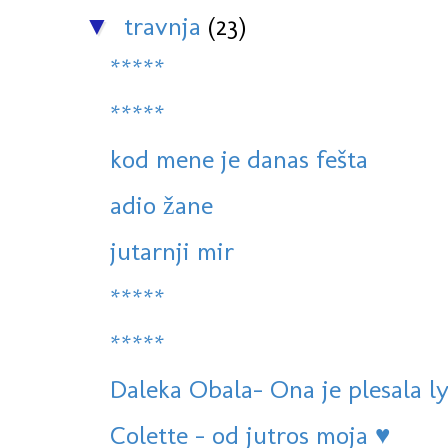
travnja
(23)
▼
*****
*****
kod mene je danas fešta
adio žane
jutarnji mir
*****
*****
Daleka Obala- Ona je plesala l
Colette - od jutros moja ♥