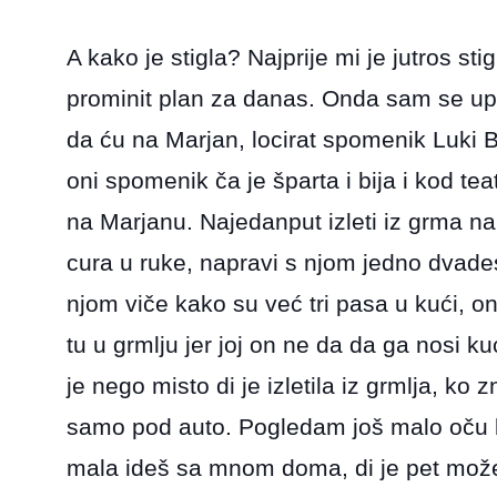
A kako je stigla? Najprije mi je jutros st
prominit plan za danas. Onda sam se upu
da ću na Marjan, locirat spomenik Luki Bo
oni spomenik ča je šparta i bija i kod tea
na Marjanu. Najedanput izleti iz grma n
cura u ruke, napravi s njom jedno dvades
njom viče kako su već tri pasa u kući, o
tu u grmlju jer joj on ne da da ga nosi ku
je nego misto di je izletila iz grmlja, ko 
samo pod auto. Pogledam još malo oču li j
mala ideš sa mnom doma, di je pet može i