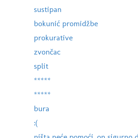
sustipan
bokunić promidžbe
prokurative
zvončac
split
*****
*****
bura
:(
ništa neće pomoći, on sigurno d