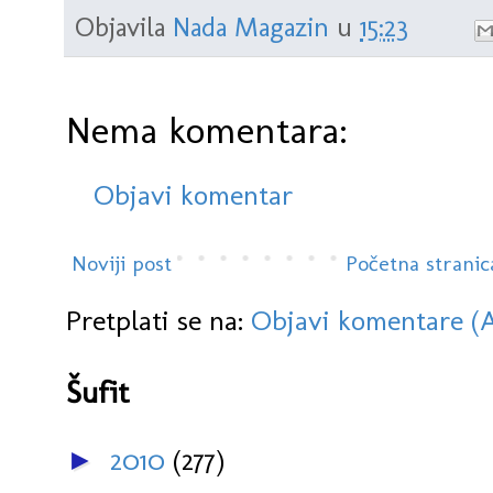
Objavila
Nada Magazin
u
15:23
Nema komentara:
Objavi komentar
Noviji post
Početna stranic
Pretplati se na:
Objavi komentare (
Šufit
2010
(277)
►