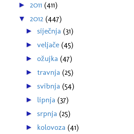
2011
(411)
►
2012
(447)
▼
siječnja
(31)
►
veljače
(45)
►
ožujka
(47)
►
travnja
(25)
►
svibnja
(54)
►
lipnja
(37)
►
srpnja
(25)
►
kolovoza
(41)
►