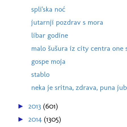
spli'ska noć
jutarnji pozdrav s mora
libar godine
malo šušura iz city centra one s
gospe moja
stablo
neka je sritna, zdrava, puna juba
2013
(601)
►
2014
(1305)
►