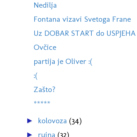
Nedilja
Fontana vizavi Svetoga Frane
Uz DOBAR START do USPJEHA
Ovčice
partija je Oliver :(
:(
Zašto?
*****
kolovoza
(34)
►
rujna
(32)
►