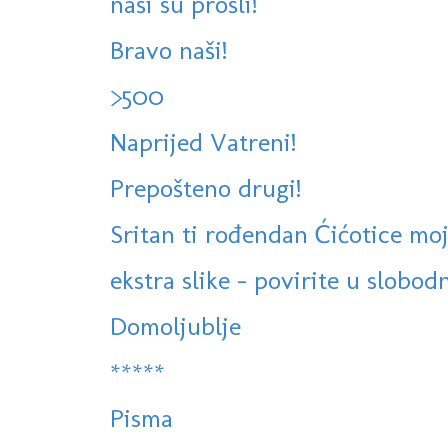
naši su prošli!
Bravo naši!
>500
Naprijed Vatreni!
Prepošteno drugi!
Sritan ti rođendan Ćićotice moj
ekstra slike - povirite u slobod
Domoljublje
*****
Pisma