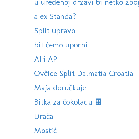
u uređenoj državi bi netko zbog
a ex Standa?
Split upravo
bit ćemo uporni
AI i AP
Ovčice Split Dalmatia Croatia
Maja doručkuje
Bitka za čokoladu 🍫
Drača
Mostić