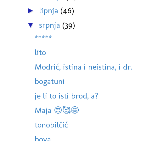
lipnja
(46)
►
srpnja
(39)
▼
*****
lito
Modrić, istina i neistina, i dr.
bogatuni
je li to isti brod, a?
Maja 😍🥰🤩
tonobilčić
bova