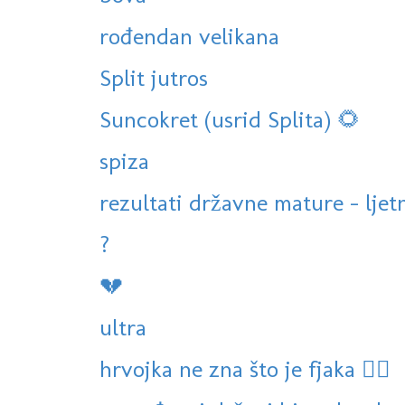
rođendan velikana
Split jutros
Suncokret (usrid Splita) 🌻
spiza
rezultati državne mature - ljet
?
💔
ultra
hrvojka ne zna što je fjaka 🤷‍♀️