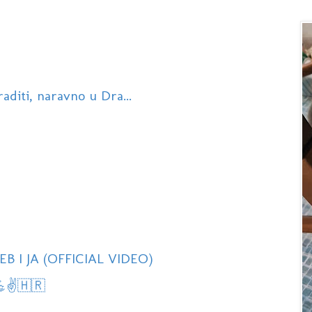
raditi, naravno u Dra...
B I JA (OFFICIAL VIDEO)
💪✌️🇭🇷