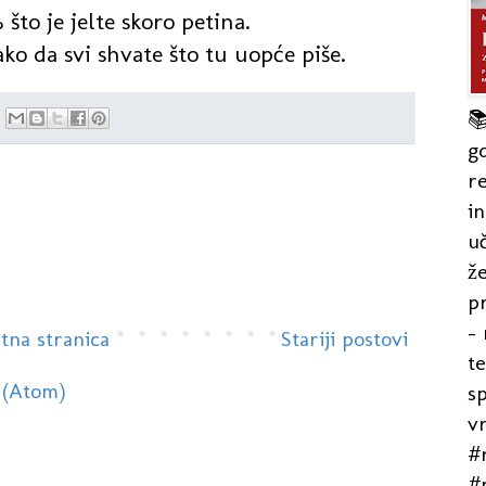
to je jelte skoro petina.
o da svi shvate što tu uopće piše.

gd
re
in
uč
že
pr
- 
tna stranica
Stariji postovi
t
 (Atom)
s
v
#r
#