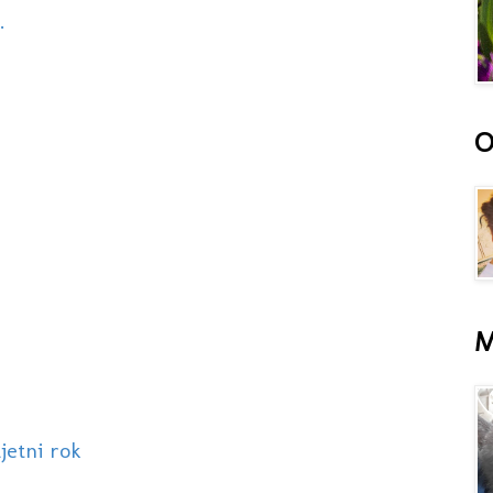
.
O
M
jetni rok