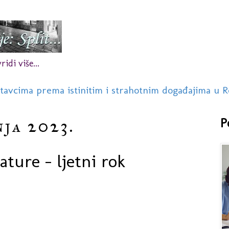
idi više...
stavcima prema istinitim i strahotnim događajima u R
nja 2023.
P
ture - ljetni rok