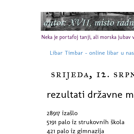
Neka je portafoj tanji, ali morska jubav vr
Libar Timbar - online libar u na
srijeda, 12. srp
rezultati državne ma
28917 izašlo
5191 palo iz strukovnih škola
421 palo iz gimnazija