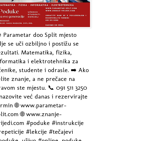
 Parametar doo Split mjesto
je se uči ozbiljno i postižu se
zultati. Matematika, fizika,
formatika i elektrotehnika za
enike, studente i odrasle. ➡️ Ako
lite znanje, a ne prečace na
avom ste mjestu. 📞 091 511 3250
nazovite već danas i rezervirajte
ermin 🌐 www.parametar-
plit.com 🌐 www.znanje-
rijedi.com #poduke #instrukcije
epeticije #lekcije #tečajevi
poduke_uživo #online_poduke