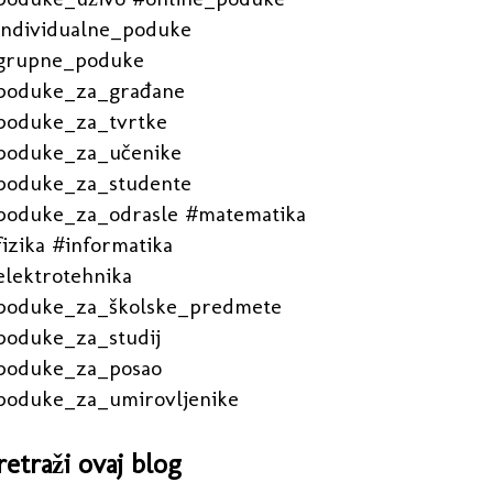
individualne_poduke
grupne_poduke
poduke_za_građane
poduke_za_tvrtke
poduke_za_učenike
poduke_za_studente
poduke_za_odrasle #matematika
izika #informatika
elektrotehnika
poduke_za_školske_predmete
poduke_za_studij
poduke_za_posao
poduke_za_umirovljenike
retraži ovaj blog