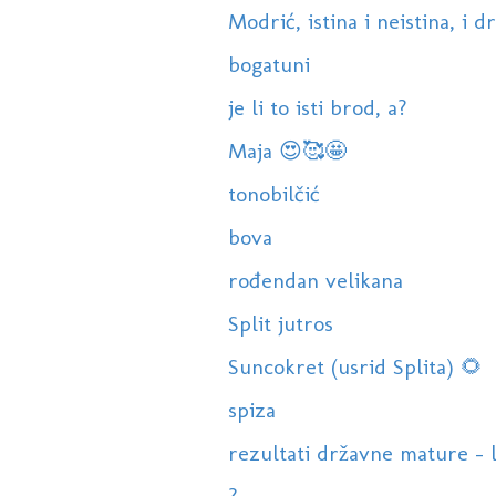
Modrić, istina i neistina, i dr
bogatuni
je li to isti brod, a?
Maja 😍🥰🤩
tonobilčić
bova
rođendan velikana
Split jutros
Suncokret (usrid Splita) 🌻
spiza
rezultati državne mature - l