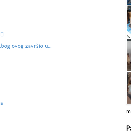
♀️
bog ovog završio u...
ia
m
P