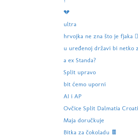
?
💔
ultra
hrvojka ne zna što je fjaka 🤷‍
u uređenoj državi bi netko z
a ex Standa?
Split upravo
bit ćemo uporni
AI i AP
Ovčice Split Dalmatia Croat
Maja doručkuje
Bitka za čokoladu 🍫