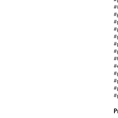
#
#
#
#
#
#
#
#f
#
#
#
#
#
P