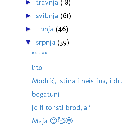
travnja
(18)
►
svibnja
(61)
►
lipnja
(46)
►
srpnja
(39)
▼
*****
lito
Modrić, istina i neistina, i dr.
bogatuni
je li to isti brod, a?
Maja 😍🥰🤩