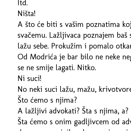
Itd.
Ništa!
A što će biti s vašim poznatima ko
svačemu. Lažljivaca poznajem baš s
lažu sebe. Prokužim i pomalo otka
Od Modrića je bar bilo ne neke neg
se ne smije lagati. Nitko.
Ni suci!
No neki suci lažu, mažu, krivotvore 
Što ćemo s njima?
A lažljivi advokati? Šta s njima, a?
Šta ćemo s onim gadljivcem od adv