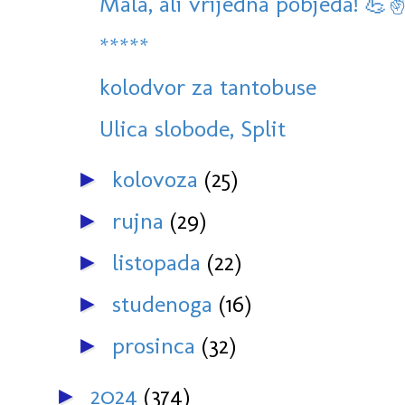
Mala, ali vrijedna pobjeda! 💪✌
*****
kolodvor za tantobuse
Ulica slobode, Split
kolovoza
(25)
►
rujna
(29)
►
listopada
(22)
►
studenoga
(16)
►
prosinca
(32)
►
2024
(374)
►