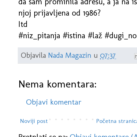
da sam prominila adresu, a ja na is
njoj prijavljena od 1986?
Itd
#niz_pitanja #istina #laž #dugi_
Objavila
Nada Magazin
u
07:37
Nema komentara:
Objavi komentar
Noviji post
Početna stranic
Pretplati se na:
Objavi komentare (