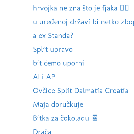
hrvojka ne zna što je fjaka 🤷‍♀️
u uređenoj državi bi netko zbog
a ex Standa?
Split upravo
bit ćemo uporni
AI i AP
Ovčice Split Dalmatia Croatia
Maja doručkuje
Bitka za čokoladu 🍫
Drača