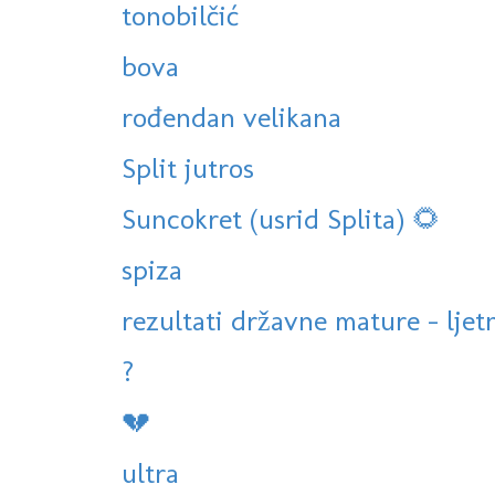
tonobilčić
bova
rođendan velikana
Split jutros
Suncokret (usrid Splita) 🌻
spiza
rezultati državne mature - ljet
?
💔
ultra