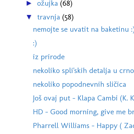
ožujka
(68)
►
travnja
(58)
▼
nemojte se uvatit na baketinu :
:)
iz prirode
nekoliko spli'skih detalja u crno
nekoliko popodnevnih sličica
Još ovaj put - Klapa Cambi (K.
HD - Good morning, give me brea
Pharrell Williams - Happy ( Zad