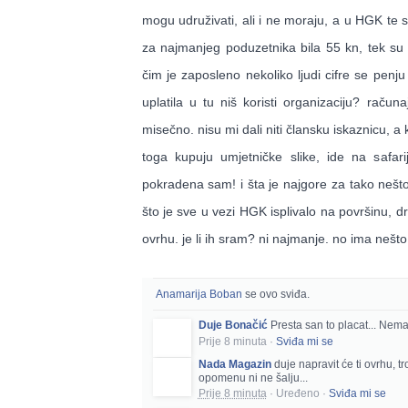
mogu udruživati, ali i ne moraju, a u HGK te st
za najmanjeg poduzetnika bila 55 kn, tek su n
čim je zaposleno nekoliko ljudi cifre se pen
uplatila u tu niš koristi organizaciju? rač
misečno. nisu mi dali niti člansku iskaznicu, a
toga kupuju umjetničke slike, ide na safar
pokradena sam! i šta je najgore za tako nešto
što je sve u vezi HGK isplivalo na površinu, 
ovrhu. je li ih sram? ni najmanje. no ima nešto
Anamarija Boban
se ovo sviđa.
Duje Bonačić
Presta san to placat... Ne
Prije 8 minuta
·
Sviđa mi se
Nada Magazin
duje napravit će ti ovrhu, t
opomenu ni ne šalju...
Prije 8 minuta
·
Uređeno
·
Sviđa mi se