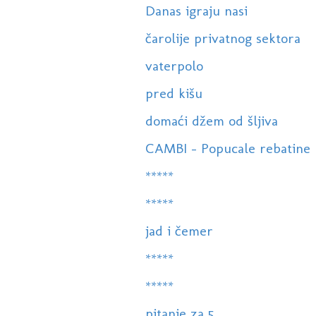
Danas igraju nasi
čarolije privatnog sektora
vaterpolo
pred kišu
domaći džem od šljiva
CAMBI - Popucale rebatine
*****
*****
jad i čemer
*****
*****
pitanje za 5