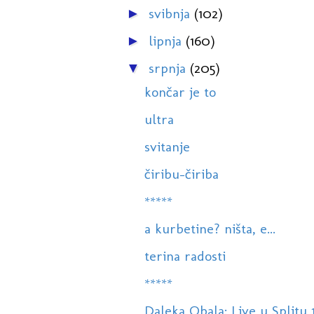
svibnja
(102)
►
lipnja
(160)
►
srpnja
(205)
▼
končar je to
ultra
svitanje
čiribu-čiriba
*****
a kurbetine? ništa, e...
terina radosti
*****
Daleka Obala: Live u Splitu 