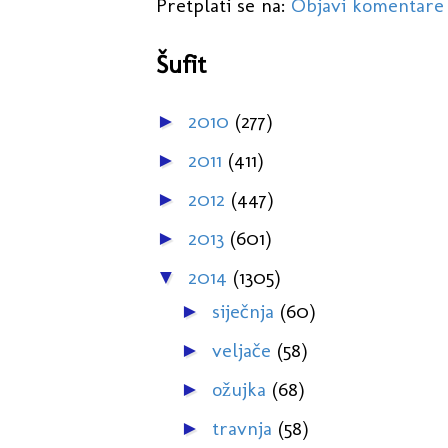
Pretplati se na:
Objavi komentare
Šufit
2010
(277)
►
2011
(411)
►
2012
(447)
►
2013
(601)
►
2014
(1305)
▼
siječnja
(60)
►
veljače
(58)
►
ožujka
(68)
►
travnja
(58)
►