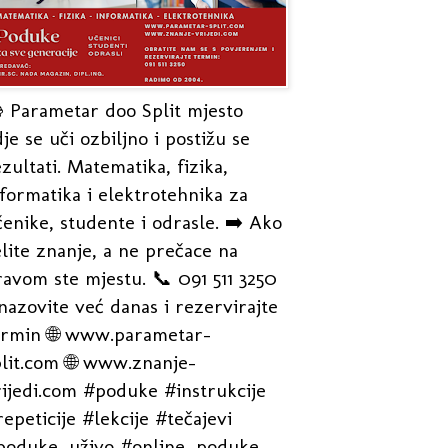
 Parametar doo Split mjesto
je se uči ozbiljno i postižu se
zultati. Matematika, fizika,
formatika i elektrotehnika za
enike, studente i odrasle. ➡️ Ako
lite znanje, a ne prečace na
avom ste mjestu. 📞 091 511 3250
nazovite već danas i rezervirajte
ermin 🌐 www.parametar-
plit.com 🌐 www.znanje-
rijedi.com #poduke #instrukcije
epeticije #lekcije #tečajevi
poduke_uživo #online_poduke