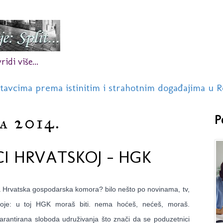
idi više...
stavcima prema istinitim i strahotnim događajima u R
a 2014.
P
CI HRVATSKOJ - HGK
a Hrvatska gospodarska komora? bilo nešto po novinama, tv,
 stoje: u toj HGK moraš biti. nema hoćeš, nećeš, moraš.
rantirana sloboda udruživanja što znači da se poduzetnici