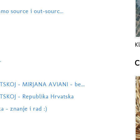
amo source i out-sourc...
Kl
.
C
KOJ - MIRJANA AVIANI - be...
SKOJ - Republika Hrvatska
a - znanje i rad :)