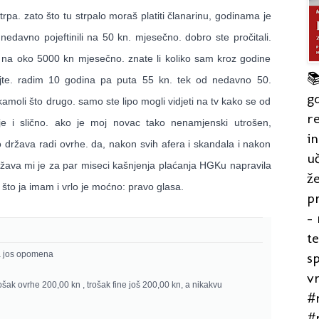
rpa. zato što tu strpalo moraš platiti članarinu, godin
ama je
edavno pojeftinili na 50 kn. mjesečno. dobro ste pročitali.
ju na oko 5000 kn mjesečno. znate li koliko sam kroz godine

unajte. radim 10 godina pa puta 55 kn. tek od nedavno 50.
gd
 kamoli što drugo. samo ste lipo mogli vidjeti na tv kako se od
re
ije i slično. ako je moj novac tako nenamjenski utrošen,
in
 država radi ovrhe. da, nakon svih afera i skandala i nakon
uč
država mi je za par miseci kašnjenja plaćanja HGKu napravila
že
 što ja imam i vrlo je moćno: pravo glasa.
pr
- 
t
s
ma jos opomena
v
rošak ovrhe 200,00 kn , trošak fine još 200,00 kn, a nikakvu
#r
#