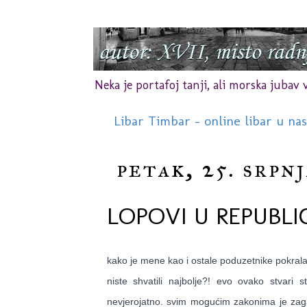
Neka je portafoj tanji, ali morska jubav vr
Libar Timbar - online libar u na
petak, 25. srpnj
LOPOVI U REPUBLI
kako je mene kao i ostale poduzetnike pokral
niste shvatili najbolje?! evo ovako stvari
nevjerojatno. svim mogućim zakonima je zaga