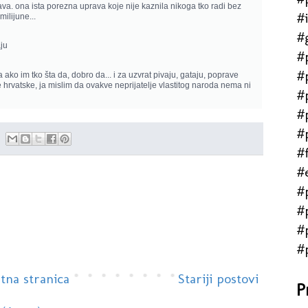
ava. ona ista porezna uprava koje nije kaznila nikoga tko radi bez
#
milijune...
#
aju
#
#
ako im tko šta da, dobro da... i za uzvrat pivaju, gataju, poprave
ke hrvatske, ja mislim da ovakve neprijatelje vlastitog naroda nema ni
#
#
#
#f
#
#
#
#
#
tna stranica
Stariji postovi
P