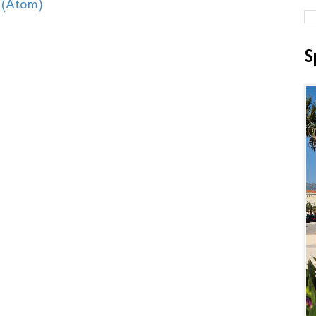
 (Atom)
S