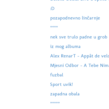
:D
pozapodnevno linčarnje
****
nek sve trulo padne u grob
iz mog albuma
Alex RenarT - Appât de vel
Mjesni Odbor - A Tebe Nim
fuzbal
Sport uvik!
zapadna obala
*****