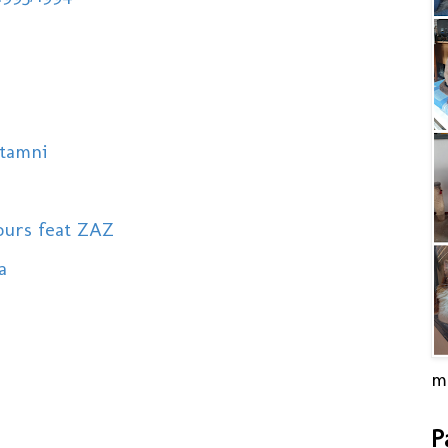
 tamni
ours feat ZAZ
a
m
P