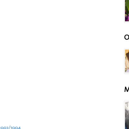
O
M
1993/1994