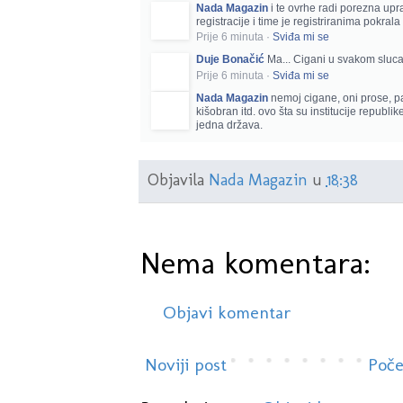
Nada Magazin
i te ovrhe radi porezna upr
registracije i time je registriranima pokrala 
Prije 6 minuta
·
Sviđa mi se
Duje Bonačić
Ma... Cigani u svakom sluc
Prije 6 minuta
·
Sviđa mi se
Nada Magazin
nemoj cigane, oni prose, pa 
kišobran itd. ovo šta su institucije republi
jedna država.
Objavila
Nada Magazin
u
18:38
Nema komentara:
Objavi komentar
Noviji post
Poče