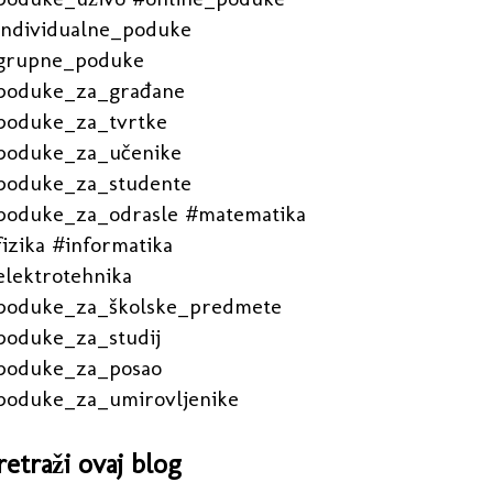
individualne_poduke
grupne_poduke
poduke_za_građane
poduke_za_tvrtke
poduke_za_učenike
poduke_za_studente
poduke_za_odrasle #matematika
izika #informatika
elektrotehnika
poduke_za_školske_predmete
poduke_za_studij
poduke_za_posao
poduke_za_umirovljenike
retraži ovaj blog