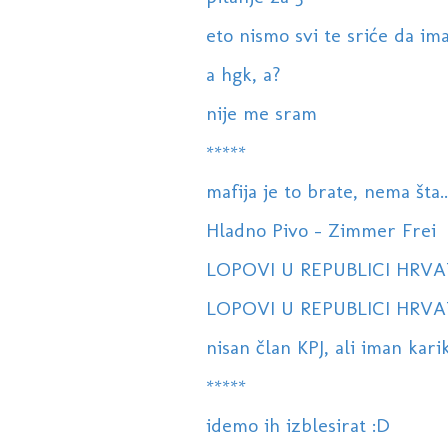
eto nismo svi te sriće da im
a hgk, a?
nije me sram
*****
mafija je to brate, nema šta..
Hladno Pivo - Zimmer Frei
LOPOVI U REPUBLICI HRVATS
LOPOVI U REPUBLICI HRVAT
nisan član KPJ, ali iman karik
*****
idemo ih izblesirat :D