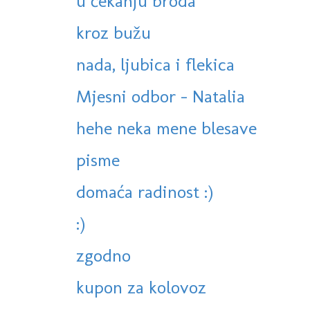
u čekanju broda
kroz bužu
nada, ljubica i flekica
Mjesni odbor - Natalia
hehe neka mene blesave
pisme
domaća radinost :)
:)
zgodno
kupon za kolovoz