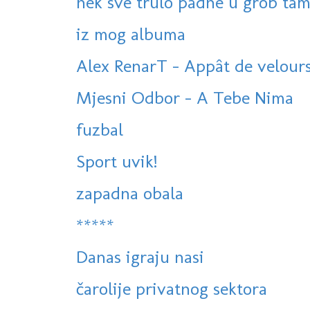
nek sve trulo padne u grob tam
iz mog albuma
Alex RenarT - Appât de velour
Mjesni Odbor - A Tebe Nima
fuzbal
Sport uvik!
zapadna obala
*****
Danas igraju nasi
čarolije privatnog sektora