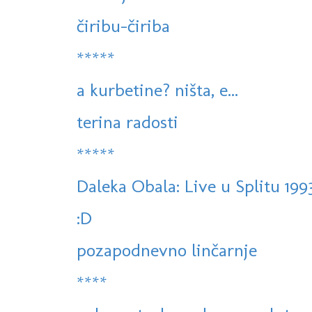
čiribu-čiriba
*****
a kurbetine? ništa, e...
terina radosti
*****
Daleka Obala: Live u Splitu 199
:D
pozapodnevno linčarnje
****