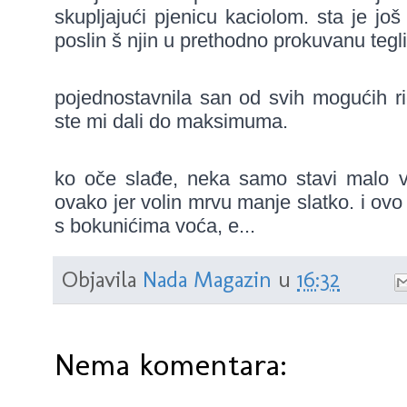
skupljajući pjenicu kaciolom. sta je još
poslin š njin u prethodno prokuvanu teglicu
pojednostavnila san od svih mogućih ric
ste mi dali do maksimuma.
ko oče slađe, neka samo stavi malo viš
ovako jer volin mrvu manje slatko. i ovo
s bokunićima voća, e...
Objavila
Nada Magazin
u
16:32
Nema komentara: