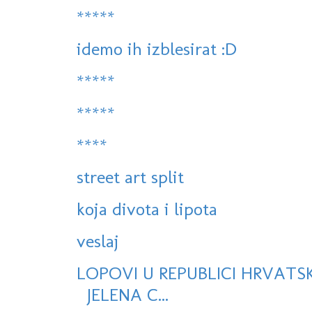
*****
idemo ih izblesirat :D
*****
*****
****
street art split
koja divota i lipota
veslaj
LOPOVI U REPUBLICI HRVATS
JELENA C...