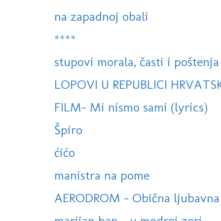
na zapadnoj obali
****
stupovi morala, časti i poštenja
LOPOVI U REPUBLICI HRVATSK
FILM- Mi nismo sami (lyrics)
Špiro
ćićo
manistra na pome
AERODROM - Obična ljubavna 
marijan ban - u modroj zori