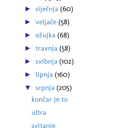
siječnja
(60)
►
veljače
(58)
►
ožujka
(68)
►
travnja
(58)
►
svibnja
(102)
►
lipnja
(160)
►
srpnja
(205)
▼
končar je to
ultra
svitanje