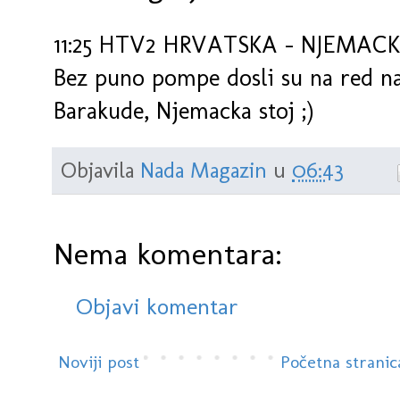
11:25 HTV2 HRVATSKA - NJEMAC
Bez puno pompe dosli su na red naj
Barakude, Njemacka stoj ;)
Objavila
Nada Magazin
u
06:43
Nema komentara:
Objavi komentar
Noviji post
Početna stranic