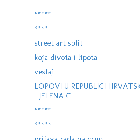
*****
****
street art split
koja divota i lipota
veslaj
LOPOVI U REPUBLICI HRVATS
JELENA C...
*****
*****
prijava rada na crno