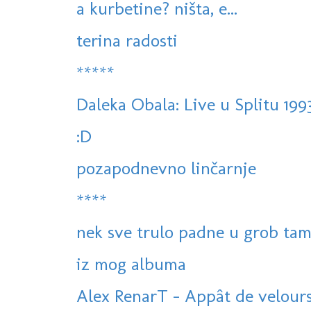
a kurbetine? ništa, e...
terina radosti
*****
Daleka Obala: Live u Splitu 199
:D
pozapodnevno linčarnje
****
nek sve trulo padne u grob tam
iz mog albuma
Alex RenarT - Appât de velour