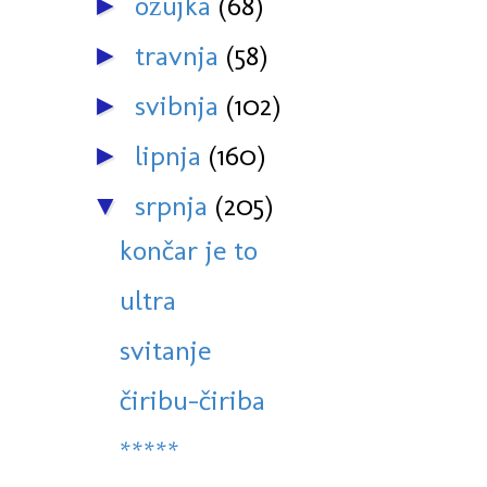
ožujka
(68)
►
travnja
(58)
►
svibnja
(102)
►
lipnja
(160)
►
srpnja
(205)
▼
končar je to
ultra
svitanje
čiribu-čiriba
*****