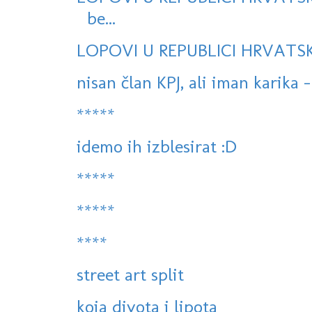
be...
LOPOVI U REPUBLICI HRVATSKO
nisan član KPJ, ali iman karika -
*****
idemo ih izblesirat :D
*****
*****
****
street art split
koja divota i lipota