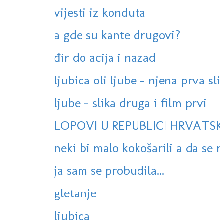
vijesti iz konduta
a gde su kante drugovi?
đir do acija i nazad
ljubica oli ljube - njena prva sl
ljube - slika druga i film prvi
LOPOVI U REPUBLICI HRVATSK
neki bi malo kokošarili a da se n
ja sam se probudila...
gletanje
ljubica