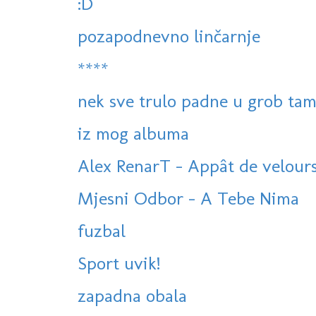
:D
pozapodnevno linčarnje
****
nek sve trulo padne u grob tam
iz mog albuma
Alex RenarT - Appât de velour
Mjesni Odbor - A Tebe Nima
fuzbal
Sport uvik!
zapadna obala