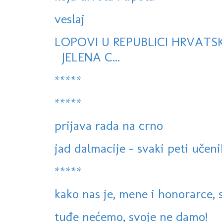
veslaj
LOPOVI U REPUBLICI HRVATS
JELENA C...
*****
*****
prijava rada na crno
jad dalmacije - svaki peti učeni
*****
kako nas je, mene i honorarce, s
tuđe nećemo, svoje ne damo!