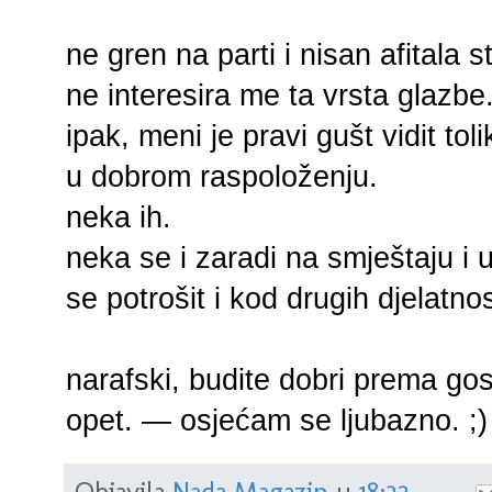
ne gren na parti i nisan afitala s
ne interesira me ta vrsta glazbe
ipak, meni je pravi gušt vidit toli
u dobrom raspoloženju.
neka ih.
neka se i zaradi na smještaju i u
se potrošit i kod drugih djelatnos
narafski, budite dobri prema gost
opet.
— osjećam se
ljubazno
. ;)
Objavila
Nada Magazin
u
18:32