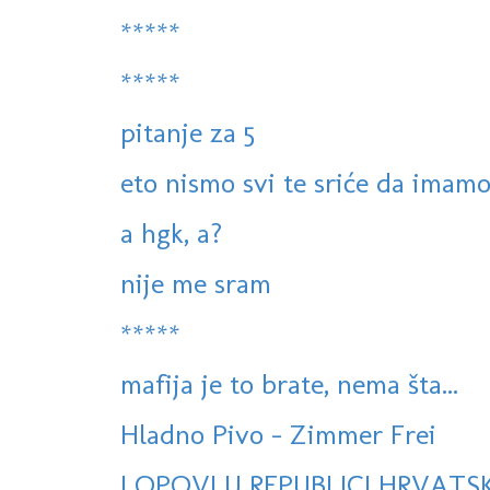
*****
*****
pitanje za 5
eto nismo svi te sriće da imamo 
a hgk, a?
nije me sram
*****
mafija je to brate, nema šta...
Hladno Pivo - Zimmer Frei
LOPOVI U REPUBLICI HRVATSK