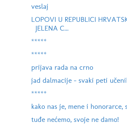
veslaj
LOPOVI U REPUBLICI HRVATS
JELENA C...
*****
*****
prijava rada na crno
jad dalmacije - svaki peti učeni
*****
kako nas je, mene i honorarce, s
tuđe nećemo, svoje ne damo!