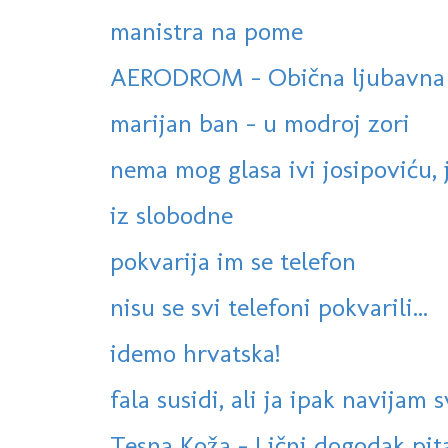
manistra na pome
AERODROM - Obična ljubavna 
marijan ban - u modroj zori
nema mog glasa ivi josipoviću, 
iz slobodne
pokvarija im se telefon
nisu se svi telefoni pokvarili...
idemo hrvatska!
fala susidi, ali ja ipak navijam 
Tesna Koža - Lični dogodak pit