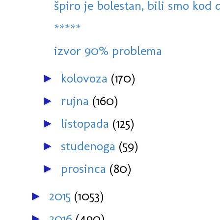
špiro je bolestan, bili smo kod 
*****
izvor 90% problema
kolovoza
(170)
►
rujna
(160)
►
listopada
(125)
►
studenoga
(59)
►
prosinca
(80)
►
2015
(1053)
►
2016
(490)
►