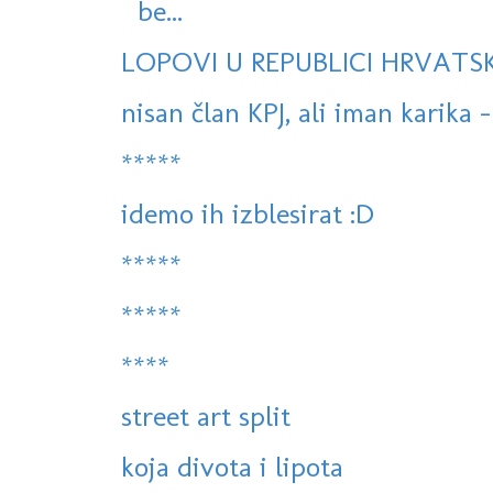
be...
LOPOVI U REPUBLICI HRVATSKO
nisan član KPJ, ali iman karika -
*****
idemo ih izblesirat :D
*****
*****
****
street art split
koja divota i lipota