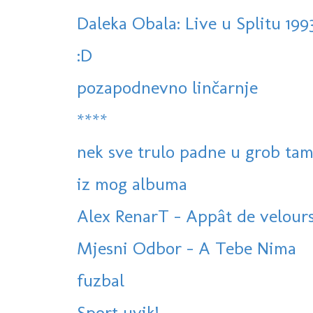
Daleka Obala: Live u Splitu 199
:D
pozapodnevno linčarnje
****
nek sve trulo padne u grob tam
iz mog albuma
Alex RenarT - Appât de velour
Mjesni Odbor - A Tebe Nima
fuzbal
Sport uvik!