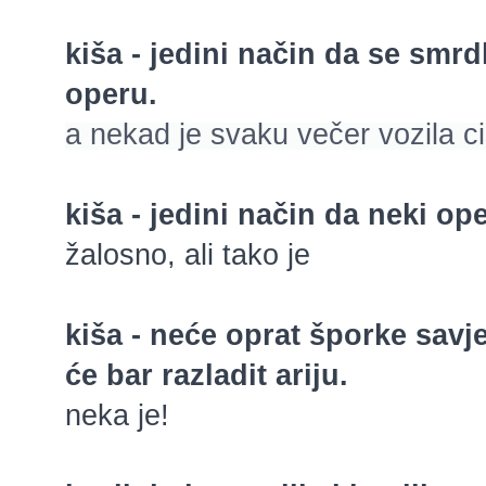
kiša - jedini način da se smrdl
operu.
a nekad je svaku večer vozila cis
kiša - jedini način da neki op
žalosno, ali tako je
kiša - neće oprat šporke savjes
će bar razladit ariju.
neka je!