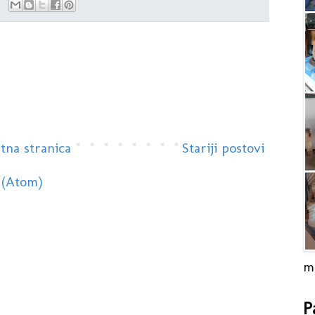
tna stranica
Stariji postovi
 (Atom)
m
P