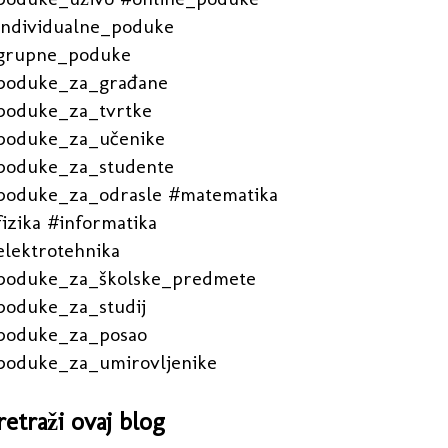
individualne_poduke
grupne_poduke
poduke_za_građane
poduke_za_tvrtke
poduke_za_učenike
poduke_za_studente
poduke_za_odrasle #matematika
izika #informatika
elektrotehnika
poduke_za_školske_predmete
poduke_za_studij
poduke_za_posao
poduke_za_umirovljenike
retraži ovaj blog