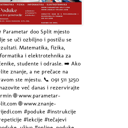
 Parametar doo Split mjesto
je se uči ozbiljno i postižu se
zultati. Matematika, fizika,
formatika i elektrotehnika za
enike, studente i odrasle. ➡️ Ako
lite znanje, a ne prečace na
avom ste mjestu. 📞 091 511 3250
nazovite već danas i rezervirajte
ermin 🌐 www.parametar-
plit.com 🌐 www.znanje-
rijedi.com #poduke #instrukcije
epeticije #lekcije #tečajevi
poduke_uživo #online_poduke