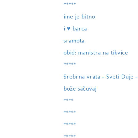
*****
ime je bitno
i ♥ barca
sramota
obid: manistra na tikvice
*****
Srebrna vrata - Sveti Duje -
bože sačuvaj
****
*****
*****
*****