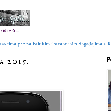
idi više...
stavcima prema istinitim i strahotnim događajima u R
a 2015.
P