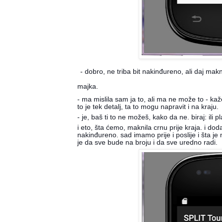
- dobro, ne triba bit nakinđureno, ali daj mak
majka.
- ma mislila sam ja to, ali ma ne može to - kaž
to je tek detalj, ta to mogu napravit i na kraju.
- je, baš ti to ne možeš, kako da ne. biraj: ili plav
i eto, šta ćemo, maknila crnu prije kraja. i d
nakinđureno. sad imamo prije i poslije i šta je
je da sve bude na broju i da sve uredno radi.