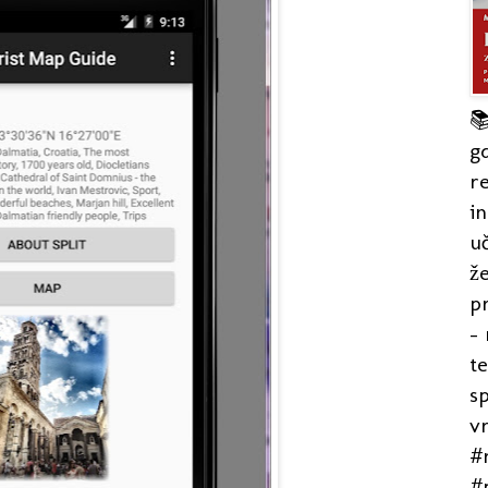

gd
re
in
uč
že
pr
- 
t
s
v
#r
#