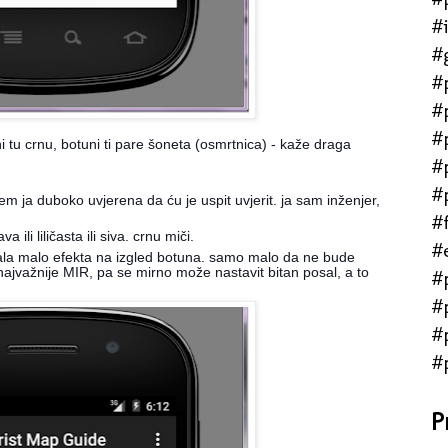
#
#
#
#
#
ni tu crnu, botuni ti pare šoneta (osmrtnica) - kaže draga
#
#
em ja duboko uvjerena da ću je uspit uvjerit. ja sam inženjer,
#f
a ili liličasta ili siva. crnu miči.
#
odala malo efekta na izgled botuna. samo malo da ne bude
 najvažnije MIR, pa se mirno može nastavit bitan posal, a to
#
#
#
#
P