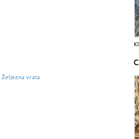
Kl
C
 Željezna vrata