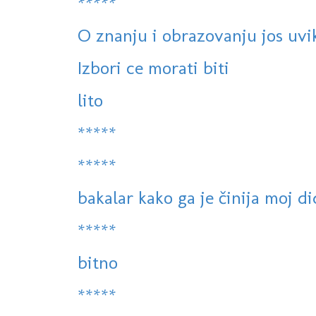
*****
O znanju i obrazovanju jos uvik
Izbori ce morati biti
lito
*****
*****
bakalar kako ga je činija moj di
*****
bitno
*****