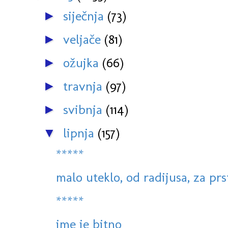
siječnja
(73)
►
veljače
(81)
►
ožujka
(66)
►
travnja
(97)
►
svibnja
(114)
►
lipnja
(157)
▼
*****
malo uteklo, od radijusa, za prs
*****
ime je bitno