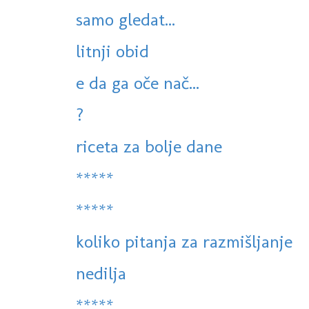
samo gledat...
litnji obid
e da ga oče nač...
?
riceta za bolje dane
*****
*****
koliko pitanja za razmišljanje
nedilja
*****