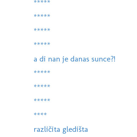
*****
*****
*****
*****
a di nan je danas sunce?!
*****
*****
*****
****
različita gledišta