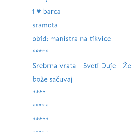
i ♥ barca
sramota
obid: manistra na tikvice
*****
Srebrna vrata - Sveti Duje - Že
bože sačuvaj
****
*****
*****