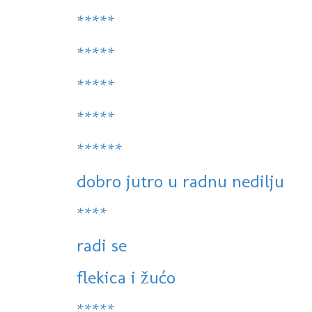
*****
*****
*****
*****
******
dobro jutro u radnu nedilju
****
radi se
flekica i žućo
*****