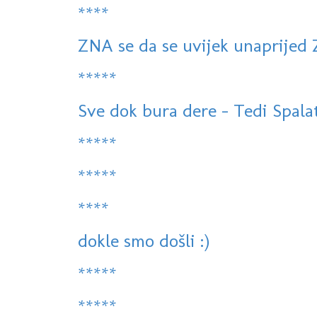
****
ZNA se da se uvijek unaprijed
*****
Sve dok bura dere - Tedi Spalato
*****
*****
****
dokle smo došli :)
*****
*****