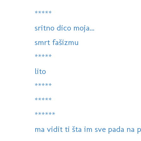
*****
sritno dico moja...
smrt fašizmu
*****
lito
*****
*****
******
ma vidit ti šta im sve pada na p