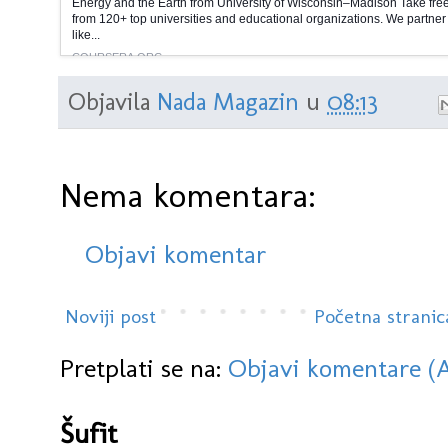
Energy and the Earth from University of Wisconsin–Madison Take free
from 120+ top universities and educational organizations. We partner
like...
COURSERA.ORG
Objavila
Nada Magazin
u
08:13
Nema komentara:
Objavi komentar
Noviji post
Početna stranic
Pretplati se na:
Objavi komentare (
Šufit