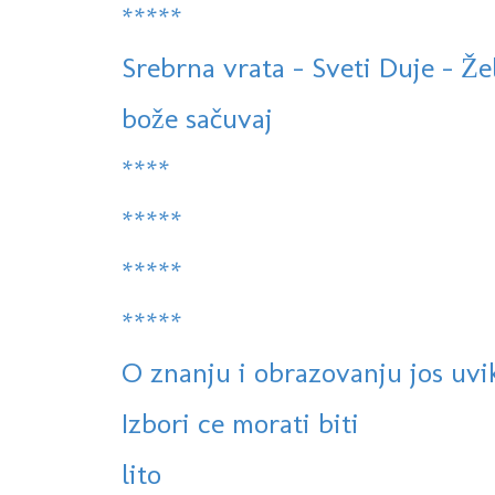
*****
Srebrna vrata - Sveti Duje - Že
bože sačuvaj
****
*****
*****
*****
O znanju i obrazovanju jos uvik
Izbori ce morati biti
lito