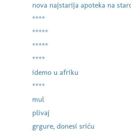
nova najstarija apoteka na sta
****
*****
*****
****
idemo u afriku
****
mul
plivaj
grgure, donesi sriću