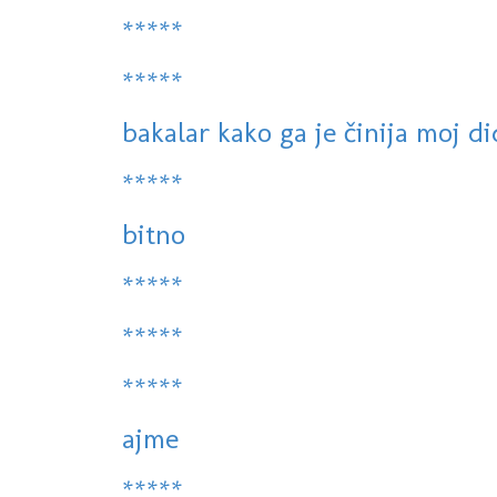
*****
*****
bakalar kako ga je činija moj di
*****
bitno
*****
*****
*****
ajme
*****