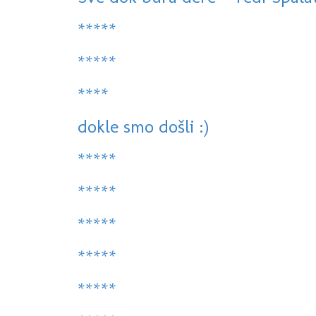
*****
*****
****
dokle smo došli :)
*****
*****
*****
*****
*****