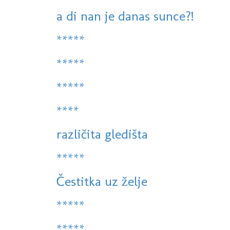
a di nan je danas sunce?!
*****
*****
*****
****
različita gledišta
*****
Čestitka uz želje
*****
*****