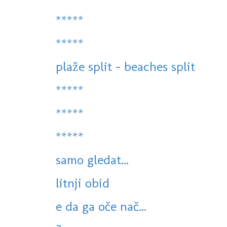
*****
*****
plaže split - beaches split
*****
*****
*****
samo gledat...
litnji obid
e da ga oče nač...