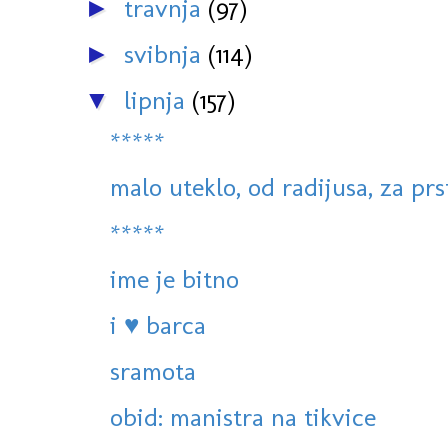
travnja
(97)
►
svibnja
(114)
►
lipnja
(157)
▼
*****
malo uteklo, od radijusa, za prs
*****
ime je bitno
i ♥ barca
sramota
obid: manistra na tikvice