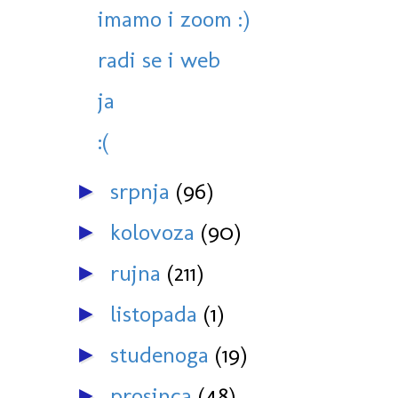
imamo i zoom :)
radi se i web
ja
:(
srpnja
(96)
►
kolovoza
(90)
►
rujna
(211)
►
listopada
(1)
►
studenoga
(19)
►
prosinca
(48)
►